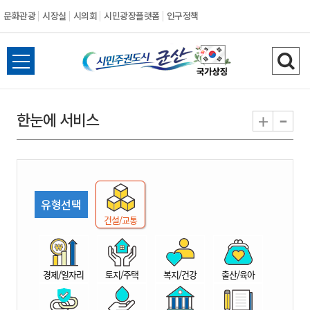
문화관광
시장실
시의회
시민광장플랫폼
인구정책
시
전
검
민
체
색
메
하
-
+
한눈에 서비스
주
뉴
기
열
권
기
도
유형선택
시
건설/교통
군
경제/일자리
토지/주택
복지/건강
출산/육아
산