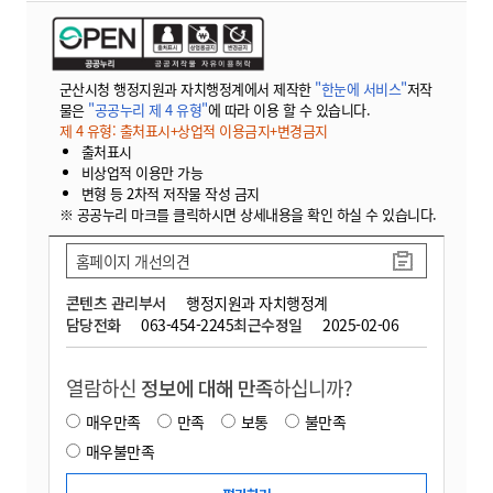
군산시청 행정지원과 자치행정계에서 제작한
"한눈에 서비스"
저작
물은
"공공누리 제 4 유형"
에 따라 이용 할 수 있습니다.
제 4 유형: 출처표시+상업적 이용금지+변경금지
출처표시
비상업적 이용만 가능
변형 등 2차적 저작물 작성 금지
※ 공공누리 마크를 클릭하시면 상세내용을 확인 하실 수 있습니다.
홈페이지 개선의견
콘텐츠 관리부서
행정지원과 자치행정계
담당전화
063-454-2245
최근수정일
2025-02-06
열람하신
정보에 대해 만족
하십니까?
매우만족
만족
보통
불만족
매우불만족