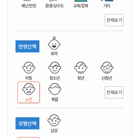
재난/안전
환경/상수도
교육/문화
기타
전체보기
연령선택
유아
아동
청소년
청년
신중년
전체보기
노인
복합
성별선택
남성