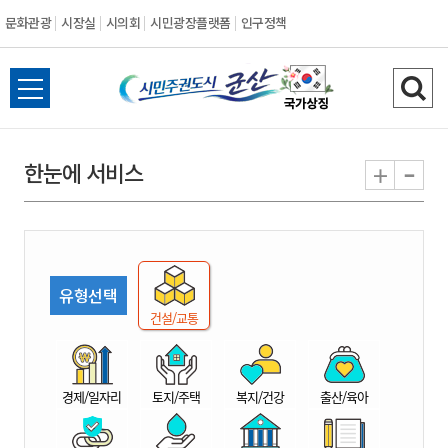
문화관광
시장실
시의회
시민광장플랫폼
인구정책
시
전
검
민
체
색
메
하
-
+
한눈에 서비스
주
뉴
기
열
권
기
도
유형선택
시
건설/교통
군
경제/일자리
토지/주택
복지/건강
출산/육아
산