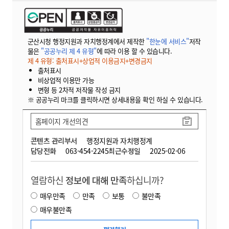
군산시청 행정지원과 자치행정계에서 제작한
"한눈에 서비스"
저작
물은
"공공누리 제 4 유형"
에 따라 이용 할 수 있습니다.
제 4 유형: 출처표시+상업적 이용금지+변경금지
출처표시
비상업적 이용만 가능
변형 등 2차적 저작물 작성 금지
※ 공공누리 마크를 클릭하시면 상세내용을 확인 하실 수 있습니다.
홈페이지 개선의견
콘텐츠 관리부서
행정지원과 자치행정계
담당전화
063-454-2245
최근수정일
2025-02-06
열람하신
정보에 대해 만족
하십니까?
매우만족
만족
보통
불만족
매우불만족