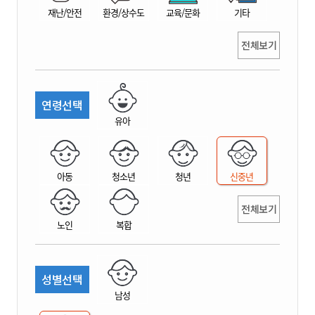
재난/안전
환경/상수도
교육/문화
기타
전체보기
연령선택
유아
아동
청소년
청년
신중년
전체보기
노인
복합
성별선택
남성