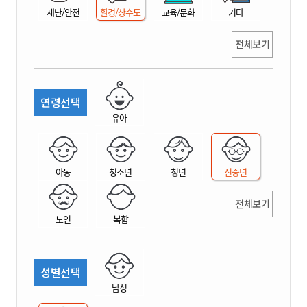
재난/안전
환경/상수도
교육/문화
기타
전체보기
연령선택
유아
아동
청소년
청년
신중년
전체보기
노인
복합
성별선택
남성