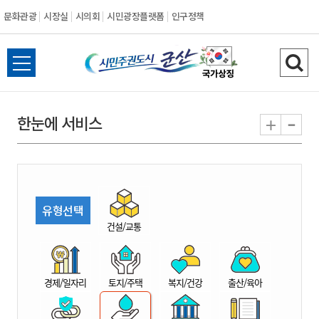
문화관광
시장실
시의회
시민광장플랫폼
인구정책
시
전
검
민
체
색
메
하
-
+
한눈에 서비스
주
뉴
기
열
권
기
도
유형선택
시
건설/교통
군
경제/일자리
토지/주택
복지/건강
출산/육아
산