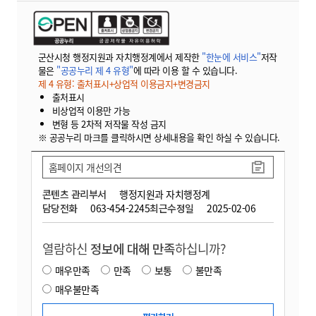
군산시청 행정지원과 자치행정계에서 제작한
"한눈에 서비스"
저작
물은
"공공누리 제 4 유형"
에 따라 이용 할 수 있습니다.
제 4 유형: 출처표시+상업적 이용금지+변경금지
출처표시
비상업적 이용만 가능
변형 등 2차적 저작물 작성 금지
※ 공공누리 마크를 클릭하시면 상세내용을 확인 하실 수 있습니다.
홈페이지 개선의견
콘텐츠 관리부서
행정지원과 자치행정계
담당전화
063-454-2245
최근수정일
2025-02-06
열람하신
정보에 대해 만족
하십니까?
매우만족
만족
보통
불만족
매우불만족