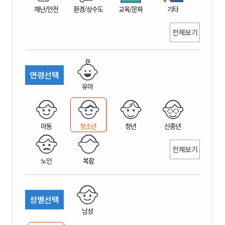
재난/안전
환경/상수도
교육/문화
기타
전체보기
연령선택
유아
아동
청소년
청년
신중년
전체보기
노인
복합
성별선택
남성