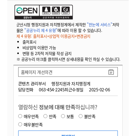
군산시청 행정지원과 자치행정계에서 제작한
"한눈에 서비스"
저작
물은
"공공누리 제 4 유형"
에 따라 이용 할 수 있습니다.
제 4 유형: 출처표시+상업적 이용금지+변경금지
출처표시
비상업적 이용만 가능
변형 등 2차적 저작물 작성 금지
※ 공공누리 마크를 클릭하시면 상세내용을 확인 하실 수 있습니다.
홈페이지 개선의견
콘텐츠 관리부서
행정지원과 자치행정계
담당전화
063-454-2245
최근수정일
2025-02-06
열람하신
정보에 대해 만족
하십니까?
매우만족
만족
보통
불만족
매우불만족