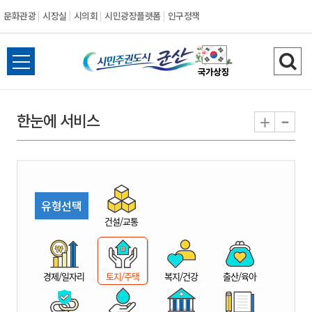
문화관광
시장실
시의회
시민광장플랫폼
인구정책
시
전
검
민
체
색
메
하
-
+
한눈에 서비스
주
뉴
기
열
권
기
도
유형선택
시
건설/교통
군
경제/일자리
토지/주택
복지/건강
출산/육아
산