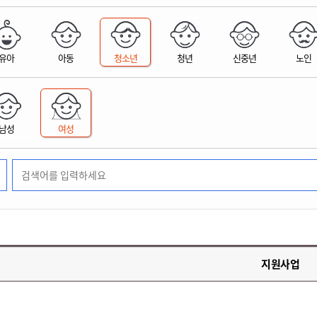
위원회 현황
공공데이터 개방
업무추진비공
군산시 무상교통
공부의 명수
정부24
위원회 명단공개
공공데이터 개방
예산/재정
법률정보
국민신문고
건설
부동산
에너지
유아
아동
청소년
청년
신중년
노인
환경
청소
위생
위원회 회의록 공개
공공데이터 수요조사
민원편람/서식
한눈에 서비스
전자가족관계등록
예산안내
조례규칙 입법예고
경제동향
도로/가로등
부동산 정보
태양광
환경선언문
청소정보
공중위생
재정공시
조례규칙 입법예고(구)
물가정보
자전거
주소/건축/지적/지리정보
가스/석유
인터넷등기소
환경기본정보
대형폐기물 배출신고
위생용품 제조업
결산보고서
법률정보 관련사이트
사회조사
조상땅찾기
국세청홈택스
남성
여성
화학물질 관리지도
공모사업
생활쓰레기 처리요령
식품위생
중기지방재정계획
사업체조
위택스
미세먼지 대응
음식물쓰레기 처리요령
문화 콘텐츠업
투자심사
통계연보
부동산통합민원
환경영향평가
폐기물 처리시설 현황
예산낭비신고
청년통계
체육
공공데이터포털
석면해체 건축물정보
보조금 부정수급 신고
주민등록
새올전자민원창구
체육시설 안내
환경오염업소 공개
공유재산
체류외국
군산시체육회
환경 관련사이트
재정용어사전
생활체육 공지
지원사업
군산시 고향사랑기부제
고향사랑기부제 소개
군산상품