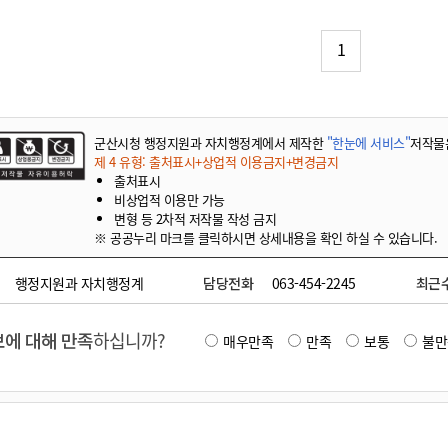
기부자 예우제
기부자 명예의 전당
1
기금사업
군산시 답례품
고향사랑기부제 소식
군산시청 행정지원과 자치행정계에서 제작한
"한눈에 서비스"
저작물
제 4 유형: 출처표시+상업적 이용금지+변경금지
출처표시
비상업적 이용만 가능
변형 등 2차적 저작물 작성 금지
※ 공공누리 마크를 클릭하시면 상세내용을 확인 하실 수 있습니다.
행정지원과 자치행정계
담당전화
063-454-2245
최근
에 대해 만족
하십니까?
매우만족
만족
보통
불만