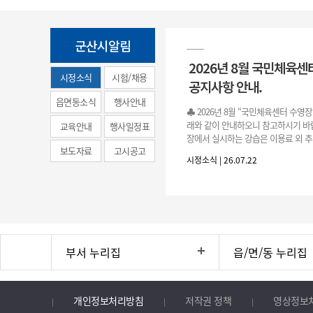
군산시알림
2026년 8월 국민체육센
시정소식
시험/채용
공지사항 안내.
(municipal
읍면동소식
행사안내
♣ 2026년 8월 “국민체육센터 수영
news)
래와 같이 안내하오니 참고하시기 바랍
교육안내
행사일정표
장에서 실시하는 강습은 이용료 외 추
보도자료
고시공고
료로 운영됩니다.》 1. 회원 가입 등록 기간
시정소식 | 26.07.22
3.(월)
부서 누리집
읍/면/동 누리집
개인정보처리방침
저작권 정책
영상정보