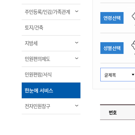
림
계약정보공개
전화번호안내
전화번호안내
전화번호안내
전화번호안내
전화번호안내
전화번호안내
전화번호안내
전화번호안내
군산시보
장사정보
열
주민등록/인감/가족관계
입찰/계약정보
연령선택
읍면동소식
주민복지 안내서
주요시책
림
수산업
찾아오시는길
찾아오시는길
찾아오시는길
찾아오시는길
찾아오시는길
찾아오시는길
찾아오시는길
찾아오시는길
용역과제
열
민원편의제도
토지/건축
웹진 열린군산
시정계획
어업현황
림
타기관소식
민원 1회방문 처리제
주요업무
수산물 안전정보
열
지방세
성별선택
어디서나 민원처리제
시정백서
림
군산수산물 소비촉진행사
상품권 구매 사용 및 관리
사전심사 청구제도
열
민원편의제도
군산 특화 수산물
림
민원인 후견인제
열
민원편람/서식
복합민원 상담예약제
림
폐업신고 원스톱서비스
열
한눈에 서비스
납세자 보호관제도
림
『안심상속』 원스톱 서비
열
전자민원창구
스
번호
림