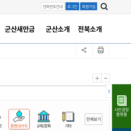
전화번호안내
로그인
회원가입
군산새만금
군산소개
전북소개
정 대응
족관계
부서/업무
RE100의 중심 새만금
도시/공원/주택
산업인프라
정책실명제
토지/건축
읍면동 안내
군산새만금 홍보 영상
조직운영6대지표
농업/축산업
도시재생
지방세
족관계
도시계획/지구단위계획
군산국가산업단지
정책실명제 안내
지방세
도시재생사업
민선8기 농업비전/발전방
공무원 정원
향
-
+
공원녹지
군산2국가산업단지
국민신청실명제안내
지방세환급금신청
도시재생(현장)지원센터
과장급이상 상위직 비율
농산물 유통
식
주택
새만금산업단지
정책실명제 중점관리 대상
지방세 상담챗봇
도시재생시설 현황
공무원 1인당 주민수
가축방역
자료실
자유무역지역
도시재생 공지/행사
현장공무원 비율
동물복지
지방산업단지
재정규모대비 인건비운영
시민광장
농공단지
실국본부수
플랫폼
전체보기
림 서비
산업단지 지도
내고장 알리미
전
환경/상수도
교육/문화
기타
구
항만/여객/공항/철도/컨벤