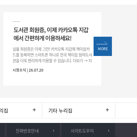
도서관 회원증, 이제 카카오톡 지갑
에서 간편하게 이용하세요!
실물 회원증은 이제 그만! 카카오톡 지갑에 책이음카
MORE
드를 등록하면 스마트폰 하나로 전국 책이음 참여도서
관을 더욱 편리하게 이용할 수 있습니다. 더보기 → 지
갑 → +발급 → 책이음카드 지금 바로 등록하고 쉽고
시정소식 | 26.07.20
간편한 도서관 서비스를 만
리집
기타 누리집
전화번호안내
사이트도우미