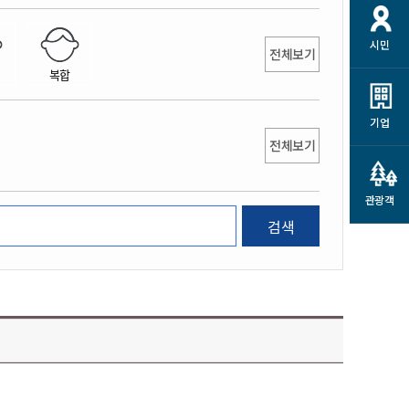
개
재정정보 공개
공공저작물
션
시민
통계정보
행정규제개혁
전체보기
소상공인 지원
복합
민방위/재난안전
시스템
행정규제개혁안내
고유가 피해지원금
민방위
규제신문고
군산사랑배달 배달의명수
기업
재난안전
전체보기
규제입증요청
카드수수료 지원
풍수해보험
사
규제정보포털
소상공인지원
재해예방
관광객
관련기관 안내
검색
군산시착한가격업소
시민대상보험
통계
영조물 배상보험
인 현황
군산시민 안전보험
군산시민 자전거보험
군산 상품
농업인안전보험 농가부담
 가이드북
금 지원사업