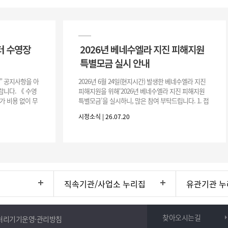
터 수영장
2026년 베네수엘라 지진 피해지원
특별모금 실시 안내
장” 공지사항을 아
2026년 6월 24일(현지시간) 발생한 베네수엘라 지진
니다. 《 수영
피해지원을 위해‘2026년 베네수엘라 지진 피해지원
가 비용 없이 무
특별모금’을 실시하니, 많은 참여 부탁드립니다. 1. 접
 : 2026. 8.
수 처 : 전북 사회복지공동모금회 2. 모집기간 : 2026.
시정소식 | 26.07.20
6.
직속기관/사업소 누리집
유관기관 누
찾아오시는길
처리기기운영·관리방침