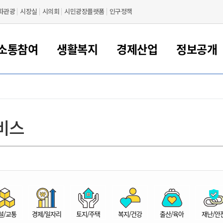
화관광
시장실
시의회
시민광장플랫폼
인구정책
소통참여
생활복지
경제산업
정보공개
새만금 해양거점도시 군산
정보공개 목록/청구
시민참여서비스
여권 민원
기업지원
교육
군산시 소개
군산시 관할권 주요논리
각종 신고/민원
사전정보공표
일자리/창업
차량 민원
상하수도
시청안내
새만금 관할구역 결
주민등록/인감/가
교통안내
기업목록
인사운영
SNS소식
여권발급안내
시민광장플랫폼
교육지원
투자기업 인센티브
정보공개 목록/청구
군산 현황
차량등록사업소 안내
하수도 계획
군산시 명장
사전정보공표
청사종합안내
주민등록/인감/가
시내버스
일반기업 목록
2022년도 통계
조직도
비스
여권 서식
시장에게 바란다
평생교육
기업지원정책
군산의 역사
차량 신규/이전 등록
상수도시설
구인구직
수시공표
전화번호안내
각종서식
택시
사회적경제기업
2023년도 통계
업무
나의민원
학자금대출이자지원
경제 공지/서식
수상현황
저당권 설정/말소 등록
수질검사
청년뜰(청년센터/창업센터)
부서별 팩스번호
시외버스/고속버스
공장 검색
2024년도 통계
부서소
나도한마디
우리아이 꿈탐험 지원사업
기업애로해소SOS
자연지리특성
등록원부 열람/발급
상수도/하수도 요금
시청 오시는 길
철도/항공
2025년도 통계
부서별 
군산시사회적경제지원센터
칭찬합시다
시민정보화교육
강소연구개발특구
행정구역/행정지도
자동차 등록 서식
요금조회납부시스템
여객선
설문조사
부모학교예약시스템
자매결연/국제협력 도시
자동차 과태료 조회 및 납부
공공하수처리시설
교통 관련사이트
일자리 지원사업
자원봉사참여
군산어린이시청
군산의 상징
자동차 정기(종합)검사 기
주정차단속 문자알
일자리지원센터
설/교통
경제/일자리
토지/주택
복지/건강
출산/육아
재난/안
간조회 및 검사예약
스
전자민원창
적극행정
디지털배움터