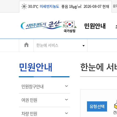
맑음
문
30.0℃
미세먼지농도
좋음 18㎍/㎥
2026-08-07 현재
시
민원안내
민
전
한눈에 서비스
군산새만금
민원안내
소통참여
생활복지
경제산업
정보공개
군산소개
전북소개
주
군산에서 시작되는 새만금
전북특별자치도 소개
군산사랑상품권
민원창구안내
정보공개제도
복지/보건
시정알림
군산시 비전
체
권
민원이용안내
시정소식
인구정책
상품권 안내
제도안내
전북특별자치도란?
메
민원안내
한눈에 서
민원수수료
시험/채용
통합돌봄
상품권 공지사항
비공개대상정보
전북특별자치도 용어 Q&A
뉴
도
종합민원창구
보도자료
주민복지
상품권 Q&A
불복구제절차
자료실
시
아름다운 배려창구
행사안내
아동/청소년
상품권 이용규약
수수료
열
민원창구안내
홍보영상 게시판
토지정보민원창구
행사일정표
여성/가족
판매대행점 조회
정보공개서식
림
군
대표전화
대표전화
대표전화
대표전화
대표전화
대표전화
대표전화
대표전화
063-454-4000
063-454-4000
063-454-4000
063-454-4000
063-454-4000
063-454-4000
063-454-4000
063-454-4000
열
여권 민원
무인민원발급기
교육안내
노인복지
지류상품권 재고조회
림
유형선택
산
보건소식
장애인복지
부서 및 담당자 연락처
부서 및 담당자 연락처
부서 및 담당자 연락처
부서 및 담당자 연락처
부서 및 담당자 연락처
부서 및 담당자 연락처
부서 및 담당자 연락처
부서 및 담당자 연락처
건
열
차량 민원
고시공고
사회서비스(바우처)