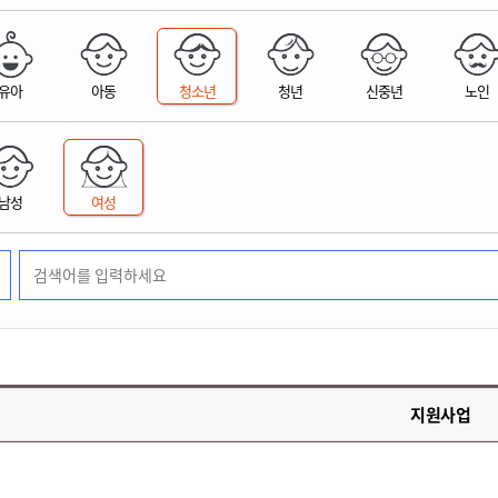
위원회 현황
공공데이터 개방
업무추진비공
군산시 무상교통
공부의 명수
정부24
위원회 명단공개
공공데이터 개방
예산/재정
법률정보
국민신문고
건설
부동산
에너지
유아
아동
청소년
청년
신중년
노인
환경
청소
위생
위원회 회의록 공개
공공데이터 수요조사
민원편람/서식
한눈에 서비스
전자가족관계등록
예산안내
조례규칙 입법예고
경제동향
도로/가로등
부동산 정보
태양광
환경선언문
청소정보
공중위생
재정공시
조례규칙 입법예고(구)
물가정보
자전거
주소/건축/지적/지리정보
가스/석유
인터넷등기소
환경기본정보
대형폐기물 배출신고
위생용품 제조업
결산보고서
법률정보 관련사이트
사회조사
조상땅찾기
국세청홈택스
남성
여성
화학물질 관리지도
공모사업
생활쓰레기 처리요령
식품위생
중기지방재정계획
사업체조
위택스
미세먼지 대응
음식물쓰레기 처리요령
문화 콘텐츠업
투자심사
통계연보
부동산통합민원
환경영향평가
폐기물 처리시설 현황
예산낭비신고
청년통계
체육
공공데이터포털
석면해체 건축물정보
보조금 부정수급 신고
주민등록
새올전자민원창구
체육시설 안내
환경오염업소 공개
공유재산
체류외국
군산시체육회
환경 관련사이트
재정용어사전
생활체육 공지
지원사업
군산시 고향사랑기부제
고향사랑기부제 소개
군산상품