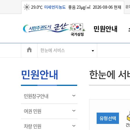
맑음
문
29.0℃
미세먼지농도
좋음 23㎍/㎥
2026-08-06 현재
시
민원안내
민
전
한눈에 서비스
군산새만금
민원안내
소통참여
생활복지
경제산업
정보공개
군산소개
전북소개
주
군산에서 시작되는 새만금
전북특별자치도 소개
군산사랑상품권
민원창구안내
정보공개제도
복지/보건
시정알림
군산시 비전
체
권
민원이용안내
시정소식
인구정책
상품권 안내
제도안내
전북특별자치도란?
메
민원안내
한눈에 서
민원수수료
시험/채용
통합돌봄
상품권 공지사항
비공개대상정보
전북특별자치도 용어 Q&A
뉴
도
종합민원창구
보도자료
주민복지
상품권 Q&A
불복구제절차
자료실
시
아름다운 배려창구
행사안내
아동/청소년
상품권 이용규약
수수료
열
민원창구안내
홍보영상 게시판
토지정보민원창구
행사일정표
여성/가족
판매대행점 조회
정보공개서식
림
군
대표전화
대표전화
대표전화
대표전화
대표전화
대표전화
대표전화
대표전화
063-454-4000
063-454-4000
063-454-4000
063-454-4000
063-454-4000
063-454-4000
063-454-4000
063-454-4000
열
여권 민원
무인민원발급기
교육안내
노인복지
지류상품권 재고조회
림
유형선택
산
보건소식
장애인복지
부서 및 담당자 연락처
부서 및 담당자 연락처
부서 및 담당자 연락처
부서 및 담당자 연락처
부서 및 담당자 연락처
부서 및 담당자 연락처
부서 및 담당자 연락처
부서 및 담당자 연락처
건
열
차량 민원
고시공고
사회서비스(바우처)