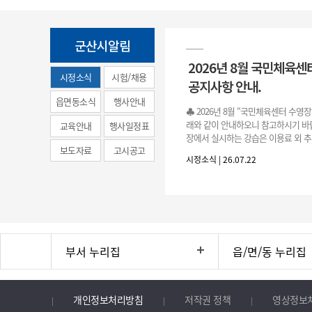
군산시알림
2026년 8월 국민체육센
시정소식
시험/채용
공지사항 안내.
(municipal
읍면동소식
행사안내
♣ 2026년 8월 “국민체육센터 수영
news)
래와 같이 안내하오니 참고하시기 바랍
교육안내
행사일정표
장에서 실시하는 강습은 이용료 외 추
보도자료
고시공고
료로 운영됩니다.》 1. 회원 가입 등록 기간
시정소식 | 26.07.22
3.(월)
부서 누리집
읍/면/동 누리집
개인정보처리방침
저작권 정책
영상정보