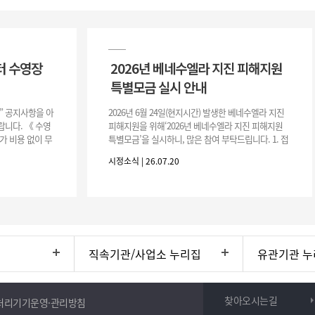
터 수영장
2026년 베네수엘라 지진 피해지원
특별모금 실시 안내
장” 공지사항을 아
2026년 6월 24일(현지시간) 발생한 베네수엘라 지진
니다. 《 수영
피해지원을 위해‘2026년 베네수엘라 지진 피해지원
가 비용 없이 무
특별모금’을 실시하니, 많은 참여 부탁드립니다. 1. 접
 : 2026. 8.
수 처 : 전북 사회복지공동모금회 2. 모집기간 : 2026.
시정소식 | 26.07.20
6.
직속기관/사업소 누리집
유관기관 누
찾아오시는길
처리기기운영·관리방침