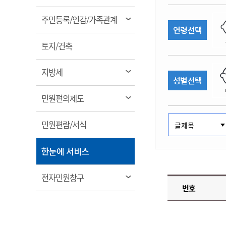
림
계약정보공개
전화번호안내
전화번호안내
전화번호안내
전화번호안내
전화번호안내
전화번호안내
전화번호안내
전화번호안내
군산시보
장사정보
열
주민등록/인감/가족관계
입찰/계약정보
연령선택
읍면동소식
주민복지 안내서
주요시책
림
수산업
찾아오시는길
찾아오시는길
찾아오시는길
찾아오시는길
찾아오시는길
찾아오시는길
찾아오시는길
찾아오시는길
용역과제
열
민원편의제도
토지/건축
웹진 열린군산
시정계획
어업현황
림
타기관소식
민원 1회방문 처리제
주요업무
수산물 안전정보
열
지방세
성별선택
어디서나 민원처리제
시정백서
림
군산수산물 소비촉진행사
상품권 구매 사용 및 관리
사전심사 청구제도
열
민원편의제도
군산 특화 수산물
림
민원인 후견인제
열
민원편람/서식
복합민원 상담예약제
림
폐업신고 원스톱서비스
열
한눈에 서비스
납세자 보호관제도
림
『안심상속』 원스톱 서비
열
전자민원창구
스
번호
림