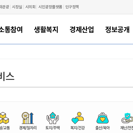
화관광
시장실
시의회
시민광장플랫폼
인구정책
소통참여
생활복지
경제산업
정보공개
새만금 해양거점도시 군산
정보공개 목록/청구
시민참여서비스
여권 민원
기업지원
교육
군산시 소개
군산시 관할권 주요논리
각종 신고/민원
사전정보공표
일자리/창업
차량 민원
상하수도
시청안내
새만금 관할구역 결
주민등록/인감/가
교통안내
기업목록
인사운영
SNS소식
여권발급안내
시민광장플랫폼
교육지원
투자기업 인센티브
정보공개 목록/청구
군산 현황
차량등록사업소 안내
하수도 계획
군산시 명장
사전정보공표
청사종합안내
주민등록/인감/가
시내버스
일반기업 목록
2022년도 통계
조직도
비스
여권 서식
시장에게 바란다
평생교육
기업지원정책
군산의 역사
차량 신규/이전 등록
상수도시설
구인구직
수시공표
전화번호안내
각종서식
택시
사회적경제기업
2023년도 통계
업무
나의민원
학자금대출이자지원
경제 공지/서식
수상현황
저당권 설정/말소 등록
수질검사
청년뜰(청년센터/창업센터)
부서별 팩스번호
시외버스/고속버스
공장 검색
2024년도 통계
부서소
나도한마디
우리아이 꿈탐험 지원사업
기업애로해소SOS
자연지리특성
등록원부 열람/발급
상수도/하수도 요금
시청 오시는 길
철도/항공
2025년도 통계
부서별 
군산시사회적경제지원센터
칭찬합시다
시민정보화교육
강소연구개발특구
행정구역/행정지도
자동차 등록 서식
요금조회납부시스템
여객선
설문조사
부모학교예약시스템
자매결연/국제협력 도시
자동차 과태료 조회 및 납부
공공하수처리시설
교통 관련사이트
일자리 지원사업
자원봉사참여
군산어린이시청
군산의 상징
자동차 정기(종합)검사 기
주정차단속 문자알
일자리지원센터
설/교통
경제/일자리
토지/주택
복지/건강
출산/육아
재난/안
간조회 및 검사예약
스
전자민원창
적극행정
디지털배움터