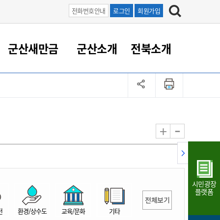
전화번호안내
로그인
회원가입
군산새만금
군산소개
전북소개
정 대응
족관계
부서/업무
RE100의 중심 새만금
도시/공원/주택
산업인프라
정책실명제
토지/건축
읍면동 안내
군산새만금 홍보 영상
조직운영6대지표
농업/축산업
도시재생
지방세
족관계
도시계획/지구단위계획
군산국가산업단지
정책실명제 안내
지방세
도시재생사업
민선8기 농업비전/발전방
공무원 정원
향
-
+
공원녹지
군산2국가산업단지
국민신청실명제안내
지방세환급금신청
도시재생(현장)지원센터
과장급이상 상위직 비율
농산물 유통
식
주택
새만금산업단지
정책실명제 중점관리 대상
지방세 상담챗봇
도시재생시설 현황
공무원 1인당 주민수
가축방역
자료실
자유무역지역
도시재생 공지/행사
현장공무원 비율
동물복지
지방산업단지
재정규모대비 인건비운영
시민광장
농공단지
실국본부수
플랫폼
전체보기
림 서비
산업단지 지도
내고장 알리미
전
환경/상수도
교육/문화
기타
구
항만/여객/공항/철도/컨벤