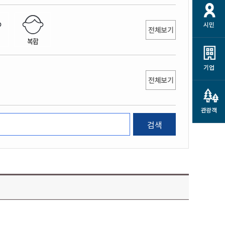
개
재정정보 공개
공공저작물
션
시민
통계정보
행정규제개혁
전체보기
소상공인 지원
복합
민방위/재난안전
시스템
행정규제개혁안내
고유가 피해지원금
민방위
규제신문고
군산사랑배달 배달의명수
기업
재난안전
전체보기
규제입증요청
카드수수료 지원
풍수해보험
사
규제정보포털
소상공인지원
재해예방
관광객
관련기관 안내
검색
군산시착한가격업소
시민대상보험
통계
영조물 배상보험
인 현황
군산시민 안전보험
군산시민 자전거보험
군산 상품
농업인안전보험 농가부담
 가이드북
금 지원사업