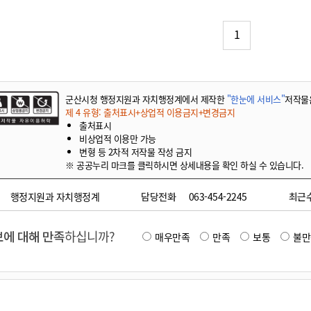
기부자 예우제
기부자 명예의 전당
1
기금사업
군산시 답례품
고향사랑기부제 소식
군산시청 행정지원과 자치행정계에서 제작한
"한눈에 서비스"
저작물
제 4 유형: 출처표시+상업적 이용금지+변경금지
출처표시
비상업적 이용만 가능
변형 등 2차적 저작물 작성 금지
※ 공공누리 마크를 클릭하시면 상세내용을 확인 하실 수 있습니다.
행정지원과 자치행정계
담당전화
063-454-2245
최근
에 대해 만족
하십니까?
매우만족
만족
보통
불만