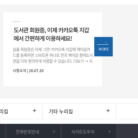
도서관 회원증, 이제 카카오톡 지갑
에서 간편하게 이용하세요!
실물 회원증은 이제 그만! 카카오톡 지갑에 책이음카
MORE
드를 등록하면 스마트폰 하나로 전국 책이음 참여도서
관을 더욱 편리하게 이용할 수 있습니다. 더보기 → 지
갑 → +발급 → 책이음카드 지금 바로 등록하고 쉽고
시정소식 | 26.07.20
간편한 도서관 서비스를 만
리집
기타 누리집
전화번호안내
사이트도우미