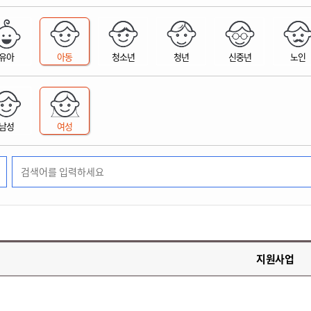
위원회 현황
공공데이터 개방
업무추진비공
군산시 무상교통
공부의 명수
정부24
위원회 명단공개
공공데이터 개방
예산/재정
법률정보
국민신문고
건설
부동산
에너지
유아
아동
청소년
청년
신중년
노인
환경
청소
위생
위원회 회의록 공개
공공데이터 수요조사
민원편람/서식
한눈에 서비스
전자가족관계등록
예산안내
조례규칙 입법예고
경제동향
도로/가로등
부동산 정보
태양광
환경선언문
청소정보
공중위생
재정공시
조례규칙 입법예고(구)
물가정보
자전거
주소/건축/지적/지리정보
가스/석유
인터넷등기소
환경기본정보
대형폐기물 배출신고
위생용품 제조업
결산보고서
법률정보 관련사이트
사회조사
조상땅찾기
국세청홈택스
남성
여성
화학물질 관리지도
공모사업
생활쓰레기 처리요령
식품위생
중기지방재정계획
사업체조
위택스
미세먼지 대응
음식물쓰레기 처리요령
문화 콘텐츠업
투자심사
통계연보
부동산통합민원
환경영향평가
폐기물 처리시설 현황
예산낭비신고
청년통계
체육
공공데이터포털
석면해체 건축물정보
보조금 부정수급 신고
주민등록
새올전자민원창구
체육시설 안내
환경오염업소 공개
공유재산
체류외국
군산시체육회
환경 관련사이트
재정용어사전
생활체육 공지
지원사업
군산시 고향사랑기부제
고향사랑기부제 소개
군산상품