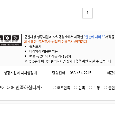
기부자 예우제
기부자 명예의 전당
1
기금사업
군산시 답례품
고향사랑기부제 소식
군산시청 행정지원과 자치행정계에서 제작한
"한눈에 서비스"
저작물
제 4 유형: 출처표시+상업적 이용금지+변경금지
출처표시
비상업적 이용만 가능
변형 등 2차적 저작물 작성 금지
※ 공공누리 마크를 클릭하시면 상세내용을 확인 하실 수 있습니다.
행정지원과 자치행정계
담당전화
063-454-2245
최근
에 대해 만족
하십니까?
매우만족
만족
보통
불만