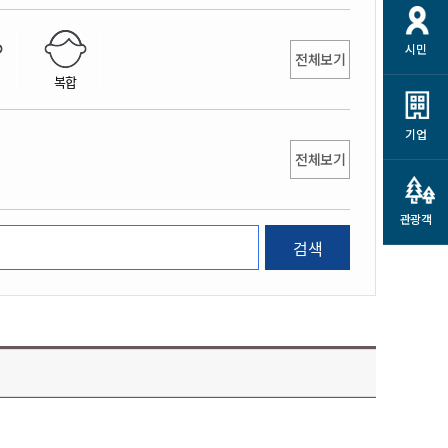
개
재정정보 공개
공공저작물
션
시민
통계정보
행정규제개혁
전체보기
소상공인 지원
복합
민방위/재난안전
시스템
행정규제개혁안내
고유가 피해지원금
민방위
규제신문고
군산사랑배달 배달의명수
기업
재난안전
전체보기
규제입증요청
카드수수료 지원
풍수해보험
사
규제정보포털
소상공인지원
재해예방
관광객
관련기관 안내
검색
군산시착한가격업소
시민대상보험
통계
영조물 배상보험
인 현황
군산시민 안전보험
군산시민 자전거보험
군산 상품
농업인안전보험 농가부담
 가이드북
금 지원사업