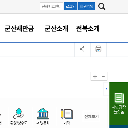
전화번호안내
로그인
회원가입
군산새만금
군산소개
전북소개
정 대응
족관계
부서/업무
RE100의 중심 새만금
도시/공원/주택
산업인프라
정책실명제
토지/건축
읍면동 안내
군산새만금 홍보 영상
조직운영6대지표
농업/축산업
도시재생
지방세
족관계
도시계획/지구단위계획
군산국가산업단지
정책실명제 안내
지방세
도시재생사업
민선8기 농업비전/발전방
공무원 정원
향
-
+
공원녹지
군산2국가산업단지
국민신청실명제안내
지방세환급금신청
도시재생(현장)지원센터
과장급이상 상위직 비율
농산물 유통
식
주택
새만금산업단지
정책실명제 중점관리 대상
지방세 상담챗봇
도시재생시설 현황
공무원 1인당 주민수
가축방역
자료실
자유무역지역
도시재생 공지/행사
현장공무원 비율
동물복지
지방산업단지
재정규모대비 인건비운영
시민광장
농공단지
실국본부수
플랫폼
전체보기
림 서비
산업단지 지도
내고장 알리미
전
환경/상수도
교육/문화
기타
구
항만/여객/공항/철도/컨벤