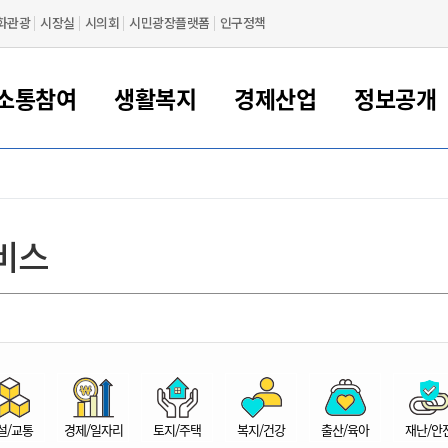
화관광
시장실
시의회
시민광장플랫폼
인구정책
소통참여
생활복지
경제산업
정보공개
새만금 해양거점도시 군산
정보공개 목록/청구
시민참여서비스
여권 민원
기업지원
교육
군산시 소개
군산시 관할권 주요논리
각종 신고/민원
사전정보공표
일자리/창업
차량 민원
상하수도
시청안내
새만금 관할구역 결
주민등록/인감/가
교통안내
기업목록
인사운영
SNS소식
여권발급안내
시민광장플랫폼
교육지원
투자기업 인센티브
정보공개 목록/청구
군산 현황
차량등록사업소 안내
하수도 계획
군산시 명장
사전정보공표
청사종합안내
주민등록/인감/가
시내버스
일반기업 목록
2022년도 통계
조직도
비스
여권 서식
시장에게 바란다
평생교육
기업지원정책
군산의 역사
차량 신규/이전 등록
상수도시설
구인구직
수시공표
전화번호안내
각종서식
택시
사회적경제기업
2023년도 통계
업무
나의민원
학자금대출이자지원
경제 공지/서식
수상현황
저당권 설정/말소 등록
수질검사
청년뜰(청년센터/창업센터)
부서별 팩스번호
시외버스/고속버스
공장 검색
2024년도 통계
부서소
나도한마디
우리아이 꿈탐험 지원사업
기업애로해소SOS
자연지리특성
등록원부 열람/발급
상수도/하수도 요금
시청 오시는 길
철도/항공
2025년도 통계
부서별 
군산시사회적경제지원센터
칭찬합시다
시민정보화교육
강소연구개발특구
행정구역/행정지도
자동차 등록 서식
요금조회납부시스템
여객선
설문조사
부모학교예약시스템
자매결연/국제협력 도시
자동차 과태료 조회 및 납부
공공하수처리시설
교통 관련사이트
일자리 지원사업
자원봉사참여
군산어린이시청
군산의 상징
자동차 정기(종합)검사 기
주정차단속 문자알
일자리지원센터
설/교통
경제/일자리
토지/주택
복지/건강
출산/육아
재난/안
간조회 및 검사예약
스
전자민원창
적극행정
디지털배움터