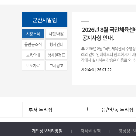
군산시알림
2026년 8월 국민체육센
시정소식
시험/채용
공지사항 안내.
(municipal
읍면동소식
행사안내
♣ 2026년 8월 “국민체육센터 수영
news)
래와 같이 안내하오니 참고하시기 바랍
교육안내
행사일정표
장에서 실시하는 강습은 이용료 외 추
보도자료
고시공고
료로 운영됩니다.》 1. 회원 가입 등록 기간
시정소식 | 26.07.22
3.(월)
부서 누리집
읍/면/동 누리집
개인정보처리방침
저작권 정책
영상정보