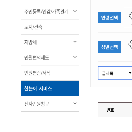
림
계약정보공개
전화번호안내
전화번호안내
전화번호안내
전화번호안내
전화번호안내
전화번호안내
전화번호안내
전화번호안내
군산시보
장사정보
열
주민등록/인감/가족관계
입찰/계약정보
연령선택
읍면동소식
주민복지 안내서
주요시책
림
수산업
찾아오시는길
찾아오시는길
찾아오시는길
찾아오시는길
찾아오시는길
찾아오시는길
찾아오시는길
찾아오시는길
용역과제
열
민원편의제도
토지/건축
웹진 열린군산
시정계획
어업현황
림
타기관소식
민원 1회방문 처리제
주요업무
수산물 안전정보
열
지방세
성별선택
어디서나 민원처리제
시정백서
림
군산수산물 소비촉진행사
상품권 구매 사용 및 관리
사전심사 청구제도
열
민원편의제도
군산 특화 수산물
림
민원인 후견인제
열
민원편람/서식
복합민원 상담예약제
림
폐업신고 원스톱서비스
열
한눈에 서비스
납세자 보호관제도
림
『안심상속』 원스톱 서비
열
전자민원창구
스
번호
림