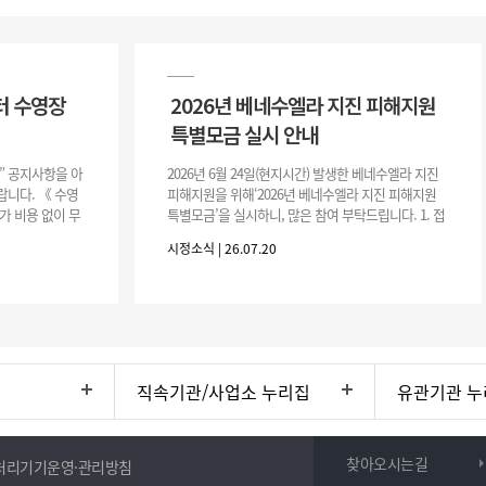
터 수영장
2026년 베네수엘라 지진 피해지원
특별모금 실시 안내
장” 공지사항을 아
2026년 6월 24일(현지시간) 발생한 베네수엘라 지진
니다. 《 수영
피해지원을 위해‘2026년 베네수엘라 지진 피해지원
가 비용 없이 무
특별모금’을 실시하니, 많은 참여 부탁드립니다. 1. 접
 : 2026. 8.
수 처 : 전북 사회복지공동모금회 2. 모집기간 : 2026.
시정소식 | 26.07.20
6.
직속기관/사업소 누리집
유관기관 누
찾아오시는길
처리기기운영·관리방침