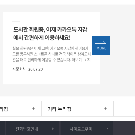
도서관 회원증, 이제 카카오톡 지갑
에서 간편하게 이용하세요!
실물 회원증은 이제 그만! 카카오톡 지갑에 책이음카
MORE
드를 등록하면 스마트폰 하나로 전국 책이음 참여도서
관을 더욱 편리하게 이용할 수 있습니다. 더보기 → 지
갑 → +발급 → 책이음카드 지금 바로 등록하고 쉽고
시정소식 | 26.07.20
간편한 도서관 서비스를 만
리집
기타 누리집
전화번호안내
사이트도우미