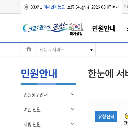
맑음
문
33.0℃
미세먼지농도
보통 34㎍/㎥
2026-08-07 현재
시
민원안내
민
전
한눈에 서비스
군산새만금
민원안내
소통참여
생활복지
경제산업
정보공개
군산소개
전북소개
주
군산에서 시작되는 새만금
전북특별자치도 소개
군산사랑상품권
민원창구안내
정보공개제도
복지/보건
시정알림
군산시 비전
체
권
민원이용안내
시정소식
인구정책
상품권 안내
제도안내
전북특별자치도란?
메
민원안내
한눈에 서
민원수수료
시험/채용
통합돌봄
상품권 공지사항
비공개대상정보
전북특별자치도 용어 Q&A
뉴
도
종합민원창구
보도자료
주민복지
상품권 Q&A
불복구제절차
자료실
시
아름다운 배려창구
행사안내
아동/청소년
상품권 이용규약
수수료
열
민원창구안내
홍보영상 게시판
토지정보민원창구
행사일정표
여성/가족
판매대행점 조회
정보공개서식
림
군
대표전화
대표전화
대표전화
대표전화
대표전화
대표전화
대표전화
대표전화
063-454-4000
063-454-4000
063-454-4000
063-454-4000
063-454-4000
063-454-4000
063-454-4000
063-454-4000
열
여권 민원
무인민원발급기
교육안내
노인복지
지류상품권 재고조회
림
유형선택
산
보건소식
장애인복지
부서 및 담당자 연락처
부서 및 담당자 연락처
부서 및 담당자 연락처
부서 및 담당자 연락처
부서 및 담당자 연락처
부서 및 담당자 연락처
부서 및 담당자 연락처
부서 및 담당자 연락처
건
열
차량 민원
고시공고
사회서비스(바우처)