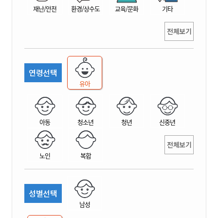
재난/안전
환경/상수도
교육/문화
기타
전체보기
연령선택
유아
아동
청소년
청년
신중년
전체보기
노인
복합
성별선택
남성