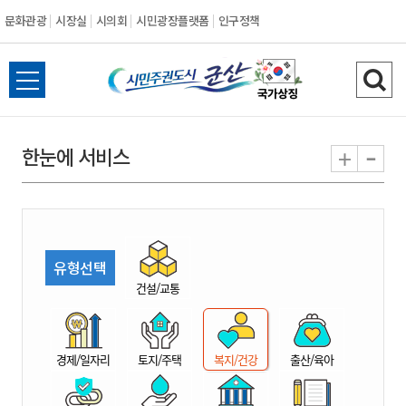
문화관광
시장실
시의회
시민광장플랫폼
인구정책
시
전
검
민
체
색
메
하
-
+
한눈에 서비스
주
뉴
기
열
권
기
도
유형선택
시
건설/교통
군
경제/일자리
토지/주택
복지/건강
출산/육아
산