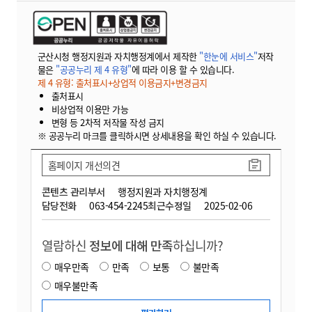
군산시청 행정지원과 자치행정계에서 제작한
"한눈에 서비스"
저작
물은
"공공누리 제 4 유형"
에 따라 이용 할 수 있습니다.
제 4 유형: 출처표시+상업적 이용금지+변경금지
출처표시
비상업적 이용만 가능
변형 등 2차적 저작물 작성 금지
※ 공공누리 마크를 클릭하시면 상세내용을 확인 하실 수 있습니다.
홈페이지 개선의견
콘텐츠 관리부서
행정지원과 자치행정계
담당전화
063-454-2245
최근수정일
2025-02-06
열람하신
정보에 대해 만족
하십니까?
매우만족
만족
보통
불만족
매우불만족