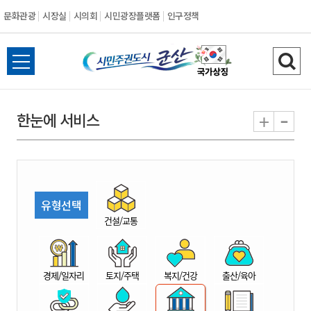
문화관광
시장실
시의회
시민광장플랫폼
인구정책
시
전
검
민
체
색
메
하
-
+
한눈에 서비스
주
뉴
기
열
권
기
도
유형선택
시
건설/교통
군
경제/일자리
토지/주택
복지/건강
출산/육아
산