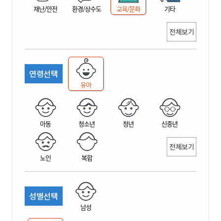
재난/안전
환경/상수도
교육/문화
기타
전체보기
연령선택
유아
아동
청소년
청년
신중년
전체보기
노인
복합
성별선택
남성