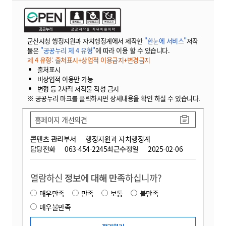
군산시청 행정지원과 자치행정계에서 제작한
"한눈에 서비스"
저작
물은
"공공누리 제 4 유형"
에 따라 이용 할 수 있습니다.
제 4 유형: 출처표시+상업적 이용금지+변경금지
출처표시
비상업적 이용만 가능
변형 등 2차적 저작물 작성 금지
※ 공공누리 마크를 클릭하시면 상세내용을 확인 하실 수 있습니다.
홈페이지 개선의견
콘텐츠 관리부서
행정지원과 자치행정계
담당전화
063-454-2245
최근수정일
2025-02-06
열람하신
정보에 대해 만족
하십니까?
매우만족
만족
보통
불만족
매우불만족