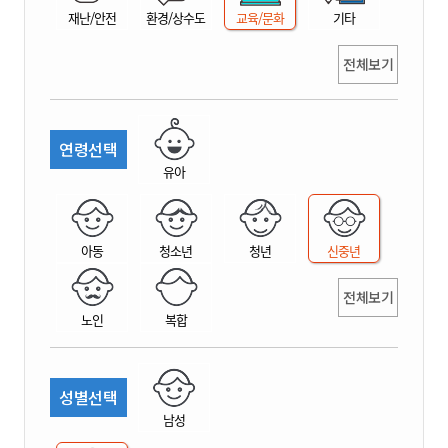
재난/안전
환경/상수도
교육/문화
기타
전체보기
연령선택
유아
아동
청소년
청년
신중년
전체보기
노인
복합
성별선택
남성