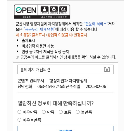
군산시청 행정지원과 자치행정계에서 제작한
"한눈에 서비스"
저작
물은
"공공누리 제 4 유형"
에 따라 이용 할 수 있습니다.
제 4 유형: 출처표시+상업적 이용금지+변경금지
출처표시
비상업적 이용만 가능
변형 등 2차적 저작물 작성 금지
※ 공공누리 마크를 클릭하시면 상세내용을 확인 하실 수 있습니다.
홈페이지 개선의견
콘텐츠 관리부서
행정지원과 자치행정계
담당전화
063-454-2245
최근수정일
2025-02-06
열람하신
정보에 대해 만족
하십니까?
매우만족
만족
보통
불만족
매우불만족