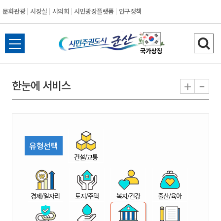
문화관광
시장실
시의회
시민광장플랫폼
인구정책
시
전
검
민
체
색
메
하
-
+
한눈에 서비스
주
뉴
기
열
권
기
도
유형선택
시
건설/교통
군
경제/일자리
토지/주택
복지/건강
출산/육아
산