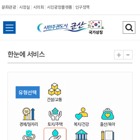
문화관광
시장실
시의회
시민광장플랫폼
인구정책
시
전
검
민
체
색
메
하
-
+
한눈에 서비스
주
뉴
기
열
권
기
도
유형선택
시
건설/교통
군
경제/일자리
토지/주택
복지/건강
출산/육아
산