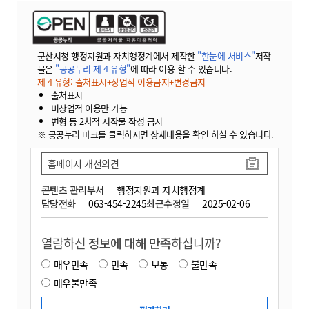
군산시청 행정지원과 자치행정계에서 제작한
"한눈에 서비스"
저작
물은
"공공누리 제 4 유형"
에 따라 이용 할 수 있습니다.
제 4 유형: 출처표시+상업적 이용금지+변경금지
출처표시
비상업적 이용만 가능
변형 등 2차적 저작물 작성 금지
※ 공공누리 마크를 클릭하시면 상세내용을 확인 하실 수 있습니다.
홈페이지 개선의견
콘텐츠 관리부서
행정지원과 자치행정계
담당전화
063-454-2245
최근수정일
2025-02-06
열람하신
정보에 대해 만족
하십니까?
매우만족
만족
보통
불만족
매우불만족