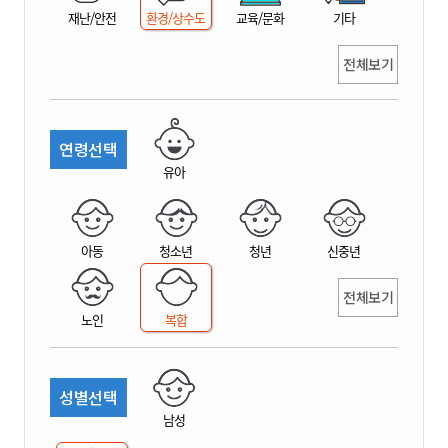
재난/안전
환경/상수도
교육/문화
기타
전체보기
연령선택
유아
아동
청소년
청년
신중년
전체보기
노인
복합
성별선택
남성