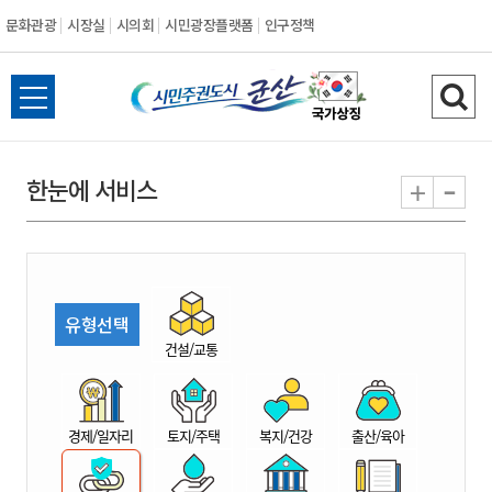
문화관광
시장실
시의회
시민광장플랫폼
인구정책
시
전
검
민
체
색
메
하
-
+
한눈에 서비스
주
뉴
기
열
권
기
도
유형선택
시
건설/교통
군
경제/일자리
토지/주택
복지/건강
출산/육아
산