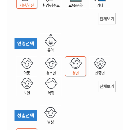
재난/안전
환경/상수도
교육/문화
기타
전체보기
연령선택
유아
아동
청소년
청년
신중년
전체보기
노인
복합
성별선택
남성