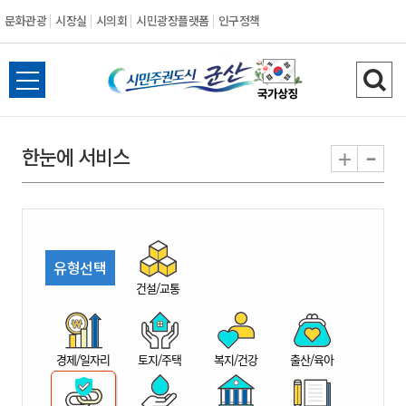
문화관광
시장실
시의회
시민광장플랫폼
인구정책
시
전
검
민
체
색
메
하
-
+
한눈에 서비스
주
뉴
기
열
권
기
도
유형선택
시
건설/교통
군
경제/일자리
토지/주택
복지/건강
출산/육아
산