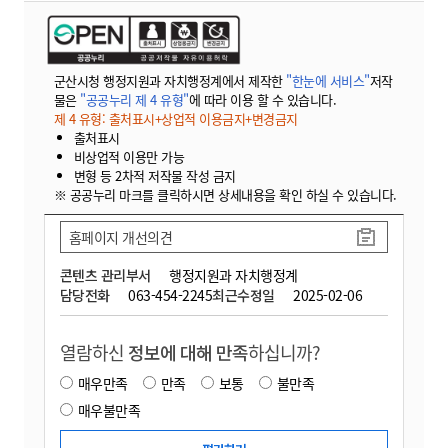
군산시청 행정지원과 자치행정계에서 제작한
"한눈에 서비스"
저작
물은
"공공누리 제 4 유형"
에 따라 이용 할 수 있습니다.
제 4 유형: 출처표시+상업적 이용금지+변경금지
출처표시
비상업적 이용만 가능
변형 등 2차적 저작물 작성 금지
※ 공공누리 마크를 클릭하시면 상세내용을 확인 하실 수 있습니다.
홈페이지 개선의견
콘텐츠 관리부서
행정지원과 자치행정계
담당전화
063-454-2245
최근수정일
2025-02-06
열람하신
정보에 대해 만족
하십니까?
매우만족
만족
보통
불만족
매우불만족