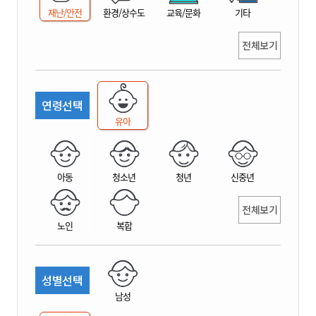
재난/안전
환경/상수도
교육/문화
기타
전체보기
연령선택
유아
아동
청소년
청년
신중년
전체보기
노인
복합
성별선택
남성