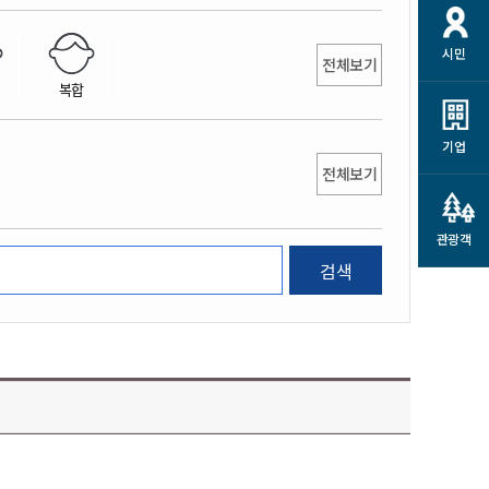
개
재정정보 공개
공공저작물
션
시민
통계정보
행정규제개혁
전체보기
소상공인 지원
복합
민방위/재난안전
시스템
행정규제개혁안내
고유가 피해지원금
민방위
규제신문고
군산사랑배달 배달의명수
기업
재난안전
전체보기
규제입증요청
카드수수료 지원
풍수해보험
사
규제정보포털
소상공인지원
재해예방
관광객
관련기관 안내
검색
군산시착한가격업소
시민대상보험
통계
영조물 배상보험
인 현황
군산시민 안전보험
군산시민 자전거보험
군산 상품
농업인안전보험 농가부담
 가이드북
금 지원사업