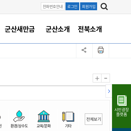
전화번호안내
로그인
회원가입
군산새만금
군산소개
전북소개
정 대응
족관계
부서/업무
RE100의 중심 새만금
도시/공원/주택
산업인프라
정책실명제
토지/건축
읍면동 안내
군산새만금 홍보 영상
조직운영6대지표
농업/축산업
도시재생
지방세
족관계
도시계획/지구단위계획
군산국가산업단지
정책실명제 안내
지방세
도시재생사업
민선8기 농업비전/발전방
공무원 정원
향
-
+
공원녹지
군산2국가산업단지
국민신청실명제안내
지방세환급금신청
도시재생(현장)지원센터
과장급이상 상위직 비율
농산물 유통
식
주택
새만금산업단지
정책실명제 중점관리 대상
지방세 상담챗봇
도시재생시설 현황
공무원 1인당 주민수
가축방역
자료실
자유무역지역
도시재생 공지/행사
현장공무원 비율
동물복지
지방산업단지
재정규모대비 인건비운영
시민광장
농공단지
실국본부수
플랫폼
전체보기
림 서비
산업단지 지도
내고장 알리미
전
환경/상수도
교육/문화
기타
구
항만/여객/공항/철도/컨벤