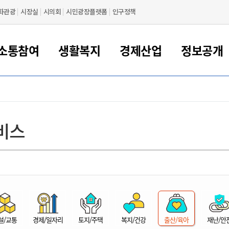
화관광
시장실
시의회
시민광장플랫폼
인구정책
소통참여
생활복지
경제산업
정보공개
새만금 해양거점도시 군산
정보공개 목록/청구
시민참여서비스
여권 민원
기업지원
교육
군산시 소개
군산시 관할권 주요논리
각종 신고/민원
사전정보공표
일자리/창업
차량 민원
상하수도
시청안내
새만금 관할구역 결
주민등록/인감/가
교통안내
기업목록
인사운영
SNS소식
여권발급안내
시민광장플랫폼
교육지원
투자기업 인센티브
정보공개 목록/청구
군산 현황
차량등록사업소 안내
하수도 계획
군산시 명장
사전정보공표
청사종합안내
주민등록/인감/가
시내버스
일반기업 목록
2022년도 통계
조직도
비스
여권 서식
시장에게 바란다
평생교육
기업지원정책
군산의 역사
차량 신규/이전 등록
상수도시설
구인구직
수시공표
전화번호안내
각종서식
택시
사회적경제기업
2023년도 통계
업무
나의민원
학자금대출이자지원
경제 공지/서식
수상현황
저당권 설정/말소 등록
수질검사
청년뜰(청년센터/창업센터)
부서별 팩스번호
시외버스/고속버스
공장 검색
2024년도 통계
부서소
나도한마디
우리아이 꿈탐험 지원사업
기업애로해소SOS
자연지리특성
등록원부 열람/발급
상수도/하수도 요금
시청 오시는 길
철도/항공
2025년도 통계
부서별 
군산시사회적경제지원센터
칭찬합시다
시민정보화교육
강소연구개발특구
행정구역/행정지도
자동차 등록 서식
요금조회납부시스템
여객선
설문조사
부모학교예약시스템
자매결연/국제협력 도시
자동차 과태료 조회 및 납부
공공하수처리시설
교통 관련사이트
일자리 지원사업
자원봉사참여
군산어린이시청
군산의 상징
자동차 정기(종합)검사 기
주정차단속 문자알
일자리지원센터
설/교통
경제/일자리
토지/주택
복지/건강
출산/육아
재난/안
간조회 및 검사예약
스
전자민원창
적극행정
디지털배움터