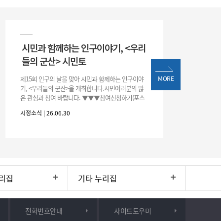
시민과 함께하는 인구이야기, <우리
들의 군산> 시민토
제15회 인구의 날을 맞아 시민과 함께하는 인구이야
MORE
기, <우리들의 군산>을 개최합니다.시민여러분의 많
은 관심과 참여 바랍니다. ▼▼▼참여신청하기(포스
터 하단 QR)▼▼▼
시정소식 | 26.06.30
리집
기타 누리집
전화번호안내
사이트도우미