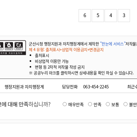
기부자 예우제
기부자 명예의 전당
6
5
4
3
기금사업
군산시 답례품
고향사랑기부제 소식
군산시청 행정지원과 자치행정계에서 제작한
"한눈에 서비스"
저작물
제 4 유형: 출처표시+상업적 이용금지+변경금지
출처표시
비상업적 이용만 가능
변형 등 2차적 저작물 작성 금지
※ 공공누리 마크를 클릭하시면 상세내용을 확인 하실 수 있습니다.
행정지원과 자치행정계
담당전화
063-454-2245
최근
에 대해 만족
하십니까?
매우만족
만족
보통
불만