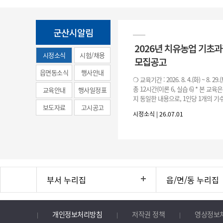
군산시알림
2026년 치유농업 기초
시정소식
시험/채용
모집공고
(municipal
읍면동소식
행사안내
❍ 교육기간 : 2026. 8. 4.(화) ~ 8. 29.
news)
총 12시간(이론 6, 실습 6) * 본 교육
교육안내
행사일정표
지 동일한 내용으로, 1인당 1개의 기수
보도자료
고시공고
기수별 교육 요일 및 시간
시정소식 | 26.07.01
부서 누리집
읍/면/동 누리집
개인정보처리방침
저작권 정책
영상정보