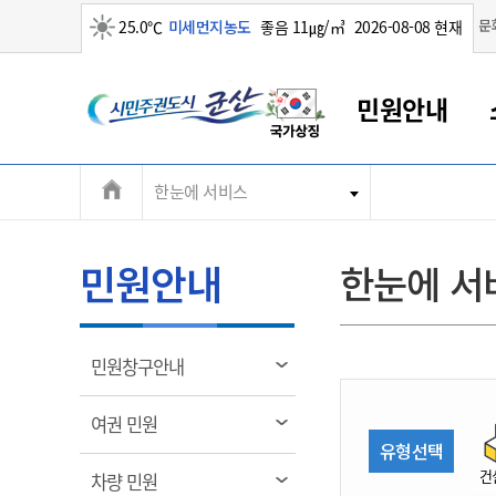
맑음
문
25.0℃
미세먼지농도
좋음 11㎍/㎥
2026-08-08 현재
시
민원안내
민
전
한눈에 서비스
군산새만금
민원안내
소통참여
생활복지
경제산업
정보공개
군산소개
전북소개
주
군산에서 시작되는 새만금
전북특별자치도 소개
군산사랑상품권
민원창구안내
정보공개제도
복지/보건
시정알림
군산시 비전
체
권
민원이용안내
시정소식
인구정책
상품권 안내
제도안내
전북특별자치도란?
메
민원안내
한눈에 서
민원수수료
시험/채용
통합돌봄
상품권 공지사항
비공개대상정보
전북특별자치도 용어 Q&A
뉴
도
종합민원창구
보도자료
주민복지
상품권 Q&A
불복구제절차
자료실
시
아름다운 배려창구
행사안내
아동/청소년
상품권 이용규약
수수료
열
민원창구안내
홍보영상 게시판
토지정보민원창구
행사일정표
여성/가족
판매대행점 조회
정보공개서식
림
군
대표전화
대표전화
대표전화
대표전화
대표전화
대표전화
대표전화
대표전화
063-454-4000
063-454-4000
063-454-4000
063-454-4000
063-454-4000
063-454-4000
063-454-4000
063-454-4000
열
여권 민원
무인민원발급기
교육안내
노인복지
지류상품권 재고조회
림
유형선택
산
보건소식
장애인복지
부서 및 담당자 연락처
부서 및 담당자 연락처
부서 및 담당자 연락처
부서 및 담당자 연락처
부서 및 담당자 연락처
부서 및 담당자 연락처
부서 및 담당자 연락처
부서 및 담당자 연락처
건
열
차량 민원
고시공고
사회서비스(바우처)