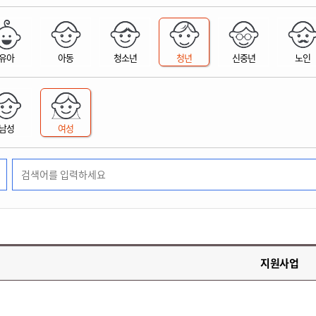
위원회 현황
공공데이터 개방
업무추진비공
군산시 무상교통
공부의 명수
정부24
위원회 명단공개
공공데이터 개방
예산/재정
법률정보
국민신문고
건설
부동산
에너지
유아
아동
청소년
청년
신중년
노인
환경
청소
위생
위원회 회의록 공개
공공데이터 수요조사
민원편람/서식
한눈에 서비스
전자가족관계등록
예산안내
조례규칙 입법예고
경제동향
도로/가로등
부동산 정보
태양광
환경선언문
청소정보
공중위생
재정공시
조례규칙 입법예고(구)
물가정보
자전거
주소/건축/지적/지리정보
가스/석유
인터넷등기소
환경기본정보
대형폐기물 배출신고
위생용품 제조업
결산보고서
법률정보 관련사이트
사회조사
조상땅찾기
국세청홈택스
남성
여성
화학물질 관리지도
공모사업
생활쓰레기 처리요령
식품위생
중기지방재정계획
사업체조
위택스
미세먼지 대응
음식물쓰레기 처리요령
문화 콘텐츠업
투자심사
통계연보
부동산통합민원
환경영향평가
폐기물 처리시설 현황
예산낭비신고
청년통계
체육
공공데이터포털
석면해체 건축물정보
보조금 부정수급 신고
주민등록
새올전자민원창구
체육시설 안내
환경오염업소 공개
공유재산
체류외국
군산시체육회
환경 관련사이트
재정용어사전
생활체육 공지
지원사업
군산시 고향사랑기부제
고향사랑기부제 소개
군산상품