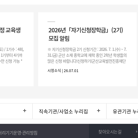
과정 교육생
2026년「자기신청장학금」(2기)
모집 알림
(토) / 1기수 : 4회,
※ 자기신청장학금 2기 신청기간 : 2026. 7. 1.(수) ~ 7.
은 1기부터 4기까
31.(금) 군산 소재 중학교에 재학 중인 2학년 학생들의
만 신청 가능 *
많은 신청 바랍니다!신청하기(군산교육발전진흥재단
홈페이지)☞ https://www.edugunsan.o
시정소식 | 26.07.01
직속기관/사업소 누리집
유관기관 누
찾아오시는길
처리기기운영·관리방침