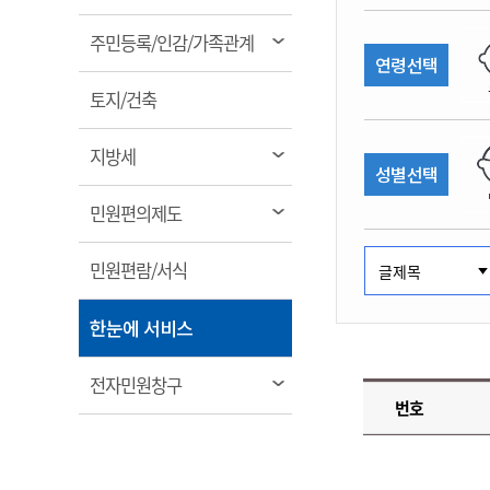
림
계약정보공개
전화번호안내
전화번호안내
전화번호안내
전화번호안내
전화번호안내
전화번호안내
전화번호안내
전화번호안내
군산시보
장사정보
열
주민등록/인감/가족관계
입찰/계약정보
연령선택
읍면동소식
주민복지 안내서
주요시책
림
수산업
찾아오시는길
찾아오시는길
찾아오시는길
찾아오시는길
찾아오시는길
찾아오시는길
찾아오시는길
찾아오시는길
용역과제
열
민원편의제도
토지/건축
웹진 열린군산
시정계획
어업현황
림
타기관소식
민원 1회방문 처리제
주요업무
수산물 안전정보
열
지방세
성별선택
어디서나 민원처리제
시정백서
림
군산수산물 소비촉진행사
상품권 구매 사용 및 관리
사전심사 청구제도
열
민원편의제도
군산 특화 수산물
림
민원인 후견인제
열
민원편람/서식
복합민원 상담예약제
림
폐업신고 원스톱서비스
열
한눈에 서비스
납세자 보호관제도
림
『안심상속』 원스톱 서비
열
전자민원창구
스
번호
림