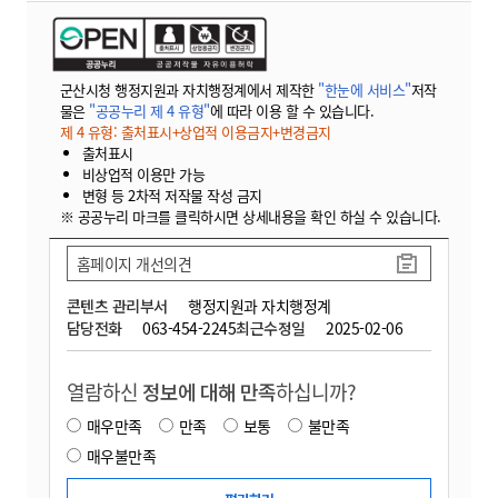
군산시청 행정지원과 자치행정계에서 제작한
"한눈에 서비스"
저작
물은
"공공누리 제 4 유형"
에 따라 이용 할 수 있습니다.
제 4 유형: 출처표시+상업적 이용금지+변경금지
출처표시
비상업적 이용만 가능
변형 등 2차적 저작물 작성 금지
※ 공공누리 마크를 클릭하시면 상세내용을 확인 하실 수 있습니다.
홈페이지 개선의견
콘텐츠 관리부서
행정지원과 자치행정계
담당전화
063-454-2245
최근수정일
2025-02-06
열람하신
정보에 대해 만족
하십니까?
매우만족
만족
보통
불만족
매우불만족