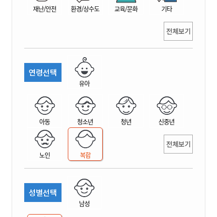
재난/안전
환경/상수도
교육/문화
기타
전체보기
연령선택
유아
아동
청소년
청년
신중년
전체보기
노인
복합
성별선택
남성