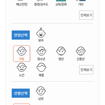
재난/안전
환경/상수도
교육/문화
기타
전체보기
연령선택
유아
아동
청소년
청년
신중년
전체보기
노인
복합
성별선택
남성