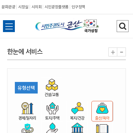
문화관광
시장실
시의회
시민광장플랫폼
인구정책
시
전
검
민
체
색
메
하
-
+
한눈에 서비스
주
뉴
기
열
권
기
도
유형선택
시
건설/교통
군
경제/일자리
토지/주택
복지/건강
출산/육아
산