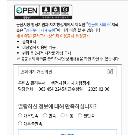
군산시청 행정지원과 자치행정계에서 제작한
"한눈에 서비스"
저작
물은
"공공누리 제 4 유형"
에 따라 이용 할 수 있습니다.
제 4 유형: 출처표시+상업적 이용금지+변경금지
출처표시
비상업적 이용만 가능
변형 등 2차적 저작물 작성 금지
※ 공공누리 마크를 클릭하시면 상세내용을 확인 하실 수 있습니다.
홈페이지 개선의견
콘텐츠 관리부서
행정지원과 자치행정계
담당전화
063-454-2245
최근수정일
2025-02-06
열람하신
정보에 대해 만족
하십니까?
매우만족
만족
보통
불만족
매우불만족