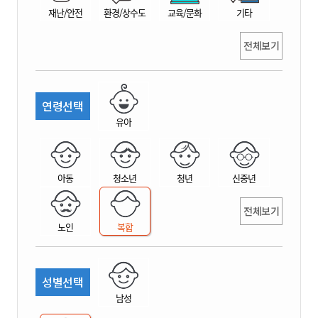
재난/안전
환경/상수도
교육/문화
기타
전체보기
연령선택
유아
아동
청소년
청년
신중년
전체보기
노인
복합
성별선택
남성