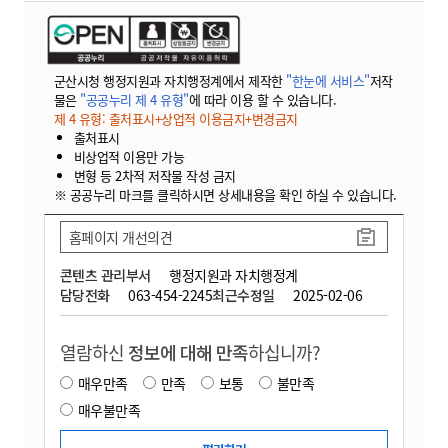
군산시청 행정지원과 자치행정계에서 제작한
"한눈에 서비스"
저작
물은
"공공누리 제 4 유형"
에 따라 이용 할 수 있습니다.
제 4 유형: 출처표시+상업적 이용금지+변경금지
출처표시
비상업적 이용만 가능
변형 등 2차적 저작물 작성 금지
※ 공공누리 마크를 클릭하시면 상세내용을 확인 하실 수 있습니다.
홈페이지 개선의견
콘텐츠 관리부서
행정지원과 자치행정계
담당전화
063-454-2245
최근수정일
2025-02-06
열람하신
정보에 대해 만족
하십니까?
매우만족
만족
보통
불만족
매우불만족