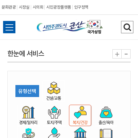
문화관광
시장실
시의회
시민광장플랫폼
인구정책
시
전
검
민
체
색
메
하
-
+
한눈에 서비스
주
뉴
기
열
권
기
도
유형선택
시
건설/교통
군
경제/일자리
토지/주택
복지/건강
출산/육아
산