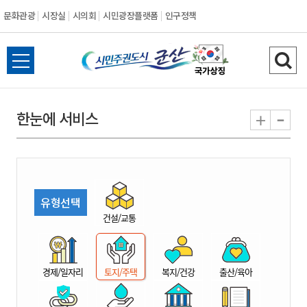
문화관광
시장실
시의회
시민광장플랫폼
인구정책
시
전
검
민
체
색
메
하
-
+
한눈에 서비스
주
뉴
기
열
권
기
도
유형선택
시
건설/교통
군
경제/일자리
토지/주택
복지/건강
출산/육아
산