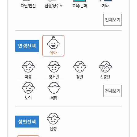
재난/안전
환경/상수도
교육/문화
기타
전체보기
연령선택
유아
아동
청소년
청년
신중년
전체보기
노인
복합
성별선택
남성