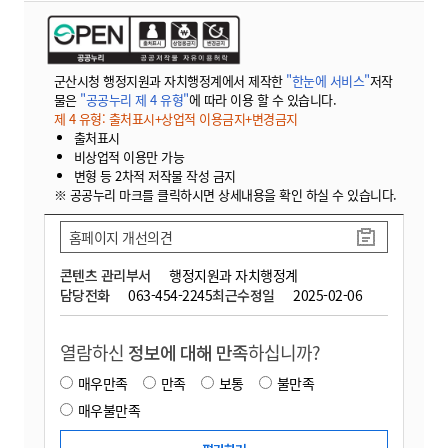
군산시청 행정지원과 자치행정계에서 제작한
"한눈에 서비스"
저작
물은
"공공누리 제 4 유형"
에 따라 이용 할 수 있습니다.
제 4 유형: 출처표시+상업적 이용금지+변경금지
출처표시
비상업적 이용만 가능
변형 등 2차적 저작물 작성 금지
※ 공공누리 마크를 클릭하시면 상세내용을 확인 하실 수 있습니다.
홈페이지 개선의견
콘텐츠 관리부서
행정지원과 자치행정계
담당전화
063-454-2245
최근수정일
2025-02-06
열람하신
정보에 대해 만족
하십니까?
매우만족
만족
보통
불만족
매우불만족