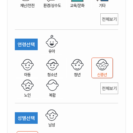
재난/안전
환경/상수도
교육/문화
기타
전체보기
연령선택
유아
아동
청소년
청년
신중년
전체보기
노인
복합
성별선택
남성