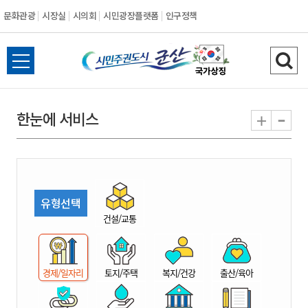
문화관광
시장실
시의회
시민광장플랫폼
인구정책
시
전
검
민
체
색
메
하
-
+
한눈에 서비스
주
뉴
기
열
권
기
도
유형선택
시
건설/교통
군
경제/일자리
토지/주택
복지/건강
출산/육아
산