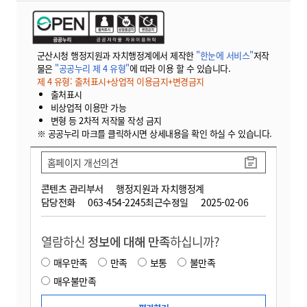
군산시청 행정지원과 자치행정계에서 제작한
"한눈에 서비스"
저작
물은
"공공누리 제 4 유형"
에 따라 이용 할 수 있습니다.
제 4 유형: 출처표시+상업적 이용금지+변경금지
출처표시
비상업적 이용만 가능
변형 등 2차적 저작물 작성 금지
※ 공공누리 마크를 클릭하시면 상세내용을 확인 하실 수 있습니다.
홈페이지 개선의견
콘텐츠 관리부서
행정지원과 자치행정계
담당전화
063-454-2245
최근수정일
2025-02-06
열람하신
정보에 대해 만족
하십니까?
매우만족
만족
보통
불만족
매우불만족