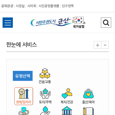
문화관광
시장실
시의회
시민광장플랫폼
인구정책
시
전
검
민
체
색
메
하
-
+
한눈에 서비스
주
뉴
기
열
권
기
도
유형선택
시
건설/교통
군
경제/일자리
토지/주택
복지/건강
출산/육아
산