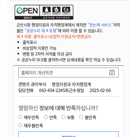
군산시청 행정지원과 자치행정계에서 제작한
"한눈에 서비스"
저작
물은
"공공누리 제 4 유형"
에 따라 이용 할 수 있습니다.
제 4 유형: 출처표시+상업적 이용금지+변경금지
출처표시
비상업적 이용만 가능
변형 등 2차적 저작물 작성 금지
※ 공공누리 마크를 클릭하시면 상세내용을 확인 하실 수 있습니다.
홈페이지 개선의견
콘텐츠 관리부서
행정지원과 자치행정계
담당전화
063-454-2245
최근수정일
2025-02-06
열람하신
정보에 대해 만족
하십니까?
매우만족
만족
보통
불만족
매우불만족