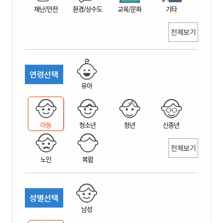
재난/안전
환경/상수도
교육/문화
기타
전체보기
연령선택
유아
아동
청소년
청년
신중년
전체보기
노인
복합
성별선택
남성