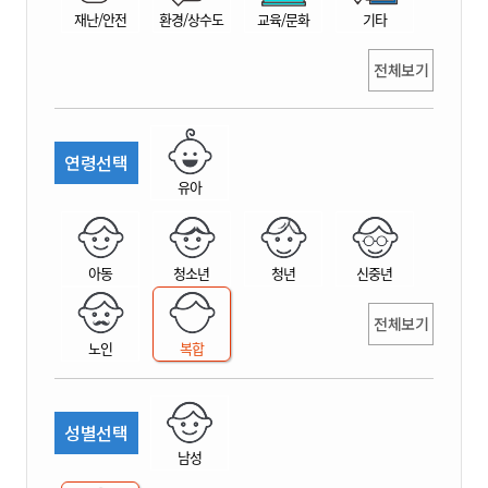
재난/안전
환경/상수도
교육/문화
기타
전체보기
연령선택
유아
아동
청소년
청년
신중년
전체보기
노인
복합
성별선택
남성