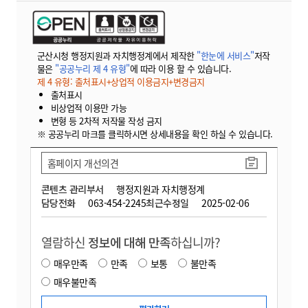
군산시청 행정지원과 자치행정계에서 제작한
"한눈에 서비스"
저작
물은
"공공누리 제 4 유형"
에 따라 이용 할 수 있습니다.
제 4 유형: 출처표시+상업적 이용금지+변경금지
출처표시
비상업적 이용만 가능
변형 등 2차적 저작물 작성 금지
※ 공공누리 마크를 클릭하시면 상세내용을 확인 하실 수 있습니다.
홈페이지 개선의견
콘텐츠 관리부서
행정지원과 자치행정계
담당전화
063-454-2245
최근수정일
2025-02-06
열람하신
정보에 대해 만족
하십니까?
매우만족
만족
보통
불만족
매우불만족