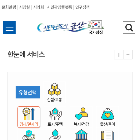
문화관광
시장실
시의회
시민광장플랫폼
인구정책
시
전
검
민
체
색
메
하
-
+
한눈에 서비스
주
뉴
기
열
권
기
도
유형선택
시
건설/교통
군
경제/일자리
토지/주택
복지/건강
출산/육아
산