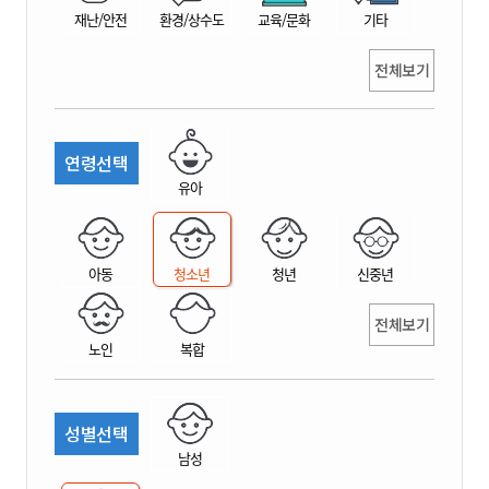
재난/안전
환경/상수도
교육/문화
기타
전체보기
연령선택
유아
아동
청소년
청년
신중년
전체보기
노인
복합
성별선택
남성