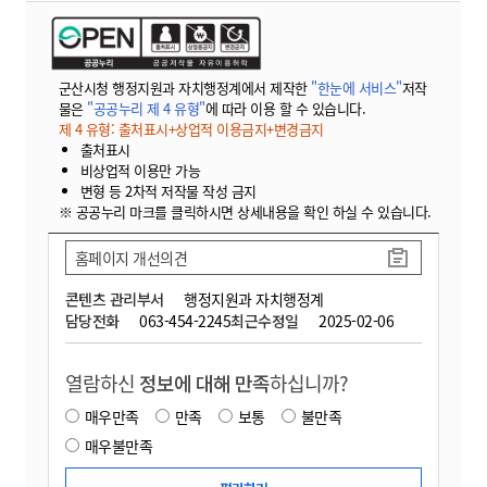
군산시청 행정지원과 자치행정계에서 제작한
"한눈에 서비스"
저작
물은
"공공누리 제 4 유형"
에 따라 이용 할 수 있습니다.
제 4 유형: 출처표시+상업적 이용금지+변경금지
출처표시
비상업적 이용만 가능
변형 등 2차적 저작물 작성 금지
※ 공공누리 마크를 클릭하시면 상세내용을 확인 하실 수 있습니다.
홈페이지 개선의견
콘텐츠 관리부서
행정지원과 자치행정계
담당전화
063-454-2245
최근수정일
2025-02-06
열람하신
정보에 대해 만족
하십니까?
매우만족
만족
보통
불만족
매우불만족