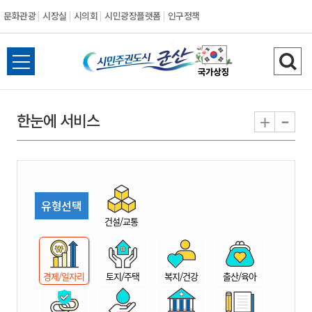
문화관광
시장실
시의회
시민광장플랫폼
인구정책
시
전
검
민
체
색
메
하
-
+
한눈에 서비스
주
뉴
기
열
권
기
도
유형선택
시
건설/교통
군
경제/일자리
토지/주택
복지/건강
출산/육아
산