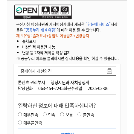
군산시청 행정지원과 자치행정계에서 제작한
"한눈에 서비스"
저작
물은
"공공누리 제 4 유형"
에 따라 이용 할 수 있습니다.
제 4 유형: 출처표시+상업적 이용금지+변경금지
출처표시
비상업적 이용만 가능
변형 등 2차적 저작물 작성 금지
※ 공공누리 마크를 클릭하시면 상세내용을 확인 하실 수 있습니다.
홈페이지 개선의견
콘텐츠 관리부서
행정지원과 자치행정계
담당전화
063-454-2245
최근수정일
2025-02-06
열람하신
정보에 대해 만족
하십니까?
매우만족
만족
보통
불만족
매우불만족