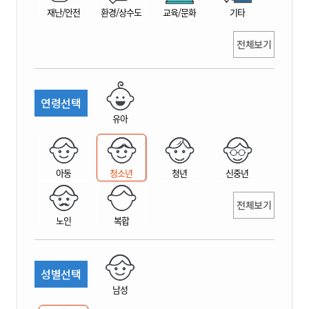
재난/안전
환경/상수도
교육/문화
기타
전체보기
연령선택
유아
아동
청소년
청년
신중년
전체보기
노인
복합
성별선택
남성