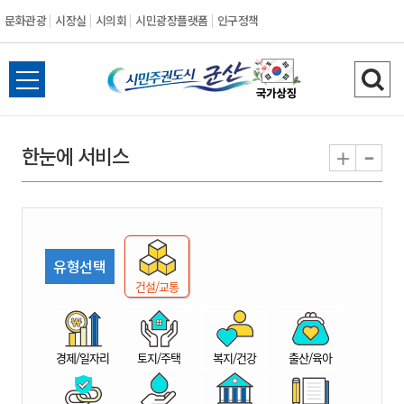
문화관광
시장실
시의회
시민광장플랫폼
인구정책
시
전
검
민
체
색
메
하
-
+
한눈에 서비스
주
뉴
기
열
권
기
도
유형선택
시
건설/교통
군
경제/일자리
토지/주택
복지/건강
출산/육아
산