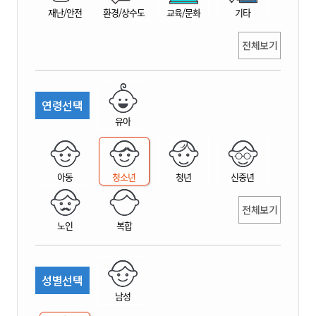
재난/안전
환경/상수도
교육/문화
기타
전체보기
연령선택
유아
아동
청소년
청년
신중년
전체보기
노인
복합
성별선택
남성