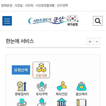
문화관광
시장실
시의회
시민광장플랫폼
인구정책
시
전
검
민
체
색
메
하
-
+
한눈에 서비스
주
뉴
기
열
권
기
도
유형선택
시
건설/교통
군
경제/일자리
토지/주택
복지/건강
출산/육아
산