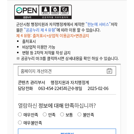
군산시청 행정지원과 자치행정계에서 제작한
"한눈에 서비스"
저작
물은
"공공누리 제 4 유형"
에 따라 이용 할 수 있습니다.
제 4 유형: 출처표시+상업적 이용금지+변경금지
출처표시
비상업적 이용만 가능
변형 등 2차적 저작물 작성 금지
※ 공공누리 마크를 클릭하시면 상세내용을 확인 하실 수 있습니다.
홈페이지 개선의견
콘텐츠 관리부서
행정지원과 자치행정계
담당전화
063-454-2245
최근수정일
2025-02-06
열람하신
정보에 대해 만족
하십니까?
매우만족
만족
보통
불만족
매우불만족