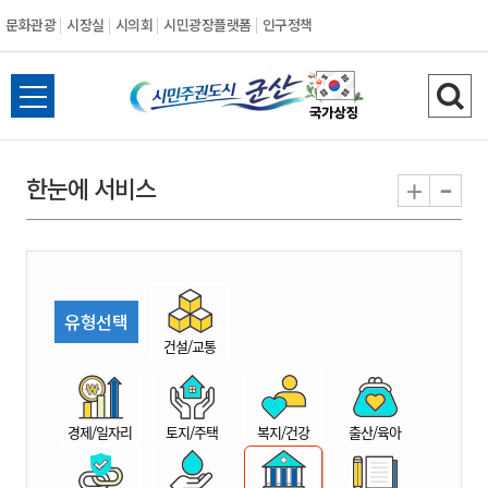
문화관광
시장실
시의회
시민광장플랫폼
인구정책
시
전
검
민
체
색
메
하
-
+
한눈에 서비스
주
뉴
기
열
권
기
도
유형선택
시
건설/교통
군
경제/일자리
토지/주택
복지/건강
출산/육아
산