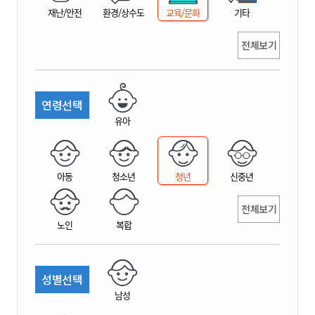
재난/안전
환경/상수도
교육/문화
기타
전체보기
연령선택
유아
아동
청소년
청년
신중년
전체보기
노인
복합
성별선택
남성