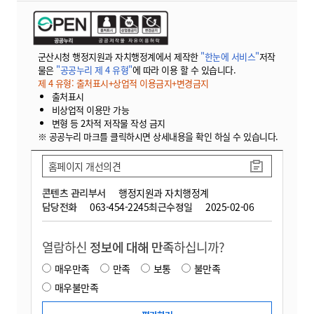
군산시청 행정지원과 자치행정계에서 제작한
"한눈에 서비스"
저작
물은
"공공누리 제 4 유형"
에 따라 이용 할 수 있습니다.
제 4 유형: 출처표시+상업적 이용금지+변경금지
출처표시
비상업적 이용만 가능
변형 등 2차적 저작물 작성 금지
※ 공공누리 마크를 클릭하시면 상세내용을 확인 하실 수 있습니다.
홈페이지 개선의견
콘텐츠 관리부서
행정지원과 자치행정계
담당전화
063-454-2245
최근수정일
2025-02-06
열람하신
정보에 대해 만족
하십니까?
매우만족
만족
보통
불만족
매우불만족