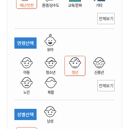
재난/안전
환경/상수도
교육/문화
기타
전체보기
연령선택
유아
아동
청소년
청년
신중년
전체보기
노인
복합
성별선택
남성