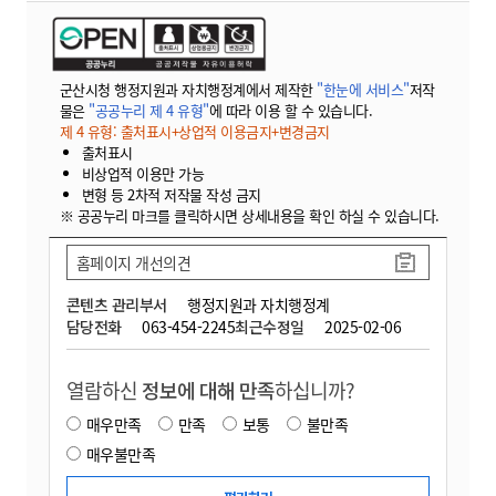
군산시청 행정지원과 자치행정계에서 제작한
"한눈에 서비스"
저작
물은
"공공누리 제 4 유형"
에 따라 이용 할 수 있습니다.
제 4 유형: 출처표시+상업적 이용금지+변경금지
출처표시
비상업적 이용만 가능
변형 등 2차적 저작물 작성 금지
※ 공공누리 마크를 클릭하시면 상세내용을 확인 하실 수 있습니다.
홈페이지 개선의견
콘텐츠 관리부서
행정지원과 자치행정계
담당전화
063-454-2245
최근수정일
2025-02-06
열람하신
정보에 대해 만족
하십니까?
매우만족
만족
보통
불만족
매우불만족