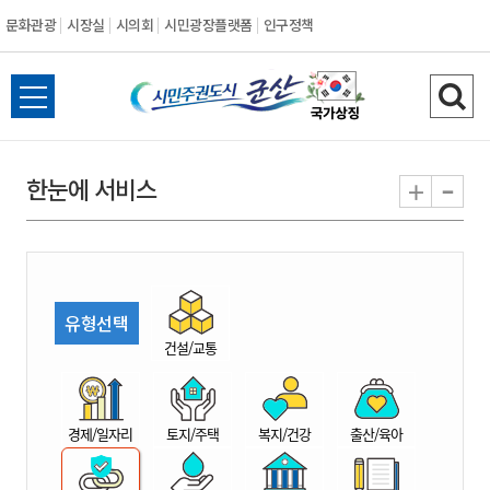
문화관광
시장실
시의회
시민광장플랫폼
인구정책
시
전
검
민
체
색
메
하
-
+
한눈에 서비스
주
뉴
기
열
권
기
도
유형선택
시
건설/교통
군
경제/일자리
토지/주택
복지/건강
출산/육아
산