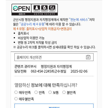
군산시청 행정지원과 자치행정계에서 제작한
"한눈에 서비스"
저작
물은
"공공누리 제 4 유형"
에 따라 이용 할 수 있습니다.
제 4 유형: 출처표시+상업적 이용금지+변경금지
출처표시
비상업적 이용만 가능
변형 등 2차적 저작물 작성 금지
※ 공공누리 마크를 클릭하시면 상세내용을 확인 하실 수 있습니다.
홈페이지 개선의견
콘텐츠 관리부서
행정지원과 자치행정계
담당전화
063-454-2245
최근수정일
2025-02-06
열람하신
정보에 대해 만족
하십니까?
매우만족
만족
보통
불만족
매우불만족