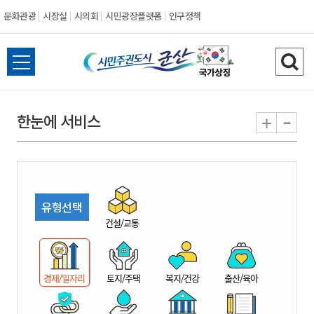
문화관광
시장실
시의회
시민광장플랫폼
인구정책
시
전
검
민
체
색
메
하
-
+
한눈에 서비스
주
뉴
기
열
권
기
도
유형선택
시
건설/교통
군
경제/일자리
토지/주택
복지/건강
출산/육아
산