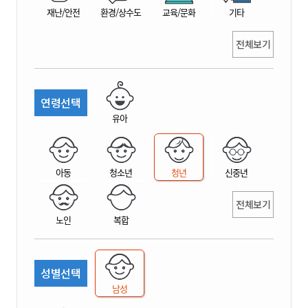
재난/안전
환경/상수도
교육/문화
기타
전체보기
연령선택
유아
아동
청소년
청년
신중년
전체보기
노인
복합
성별선택
남성