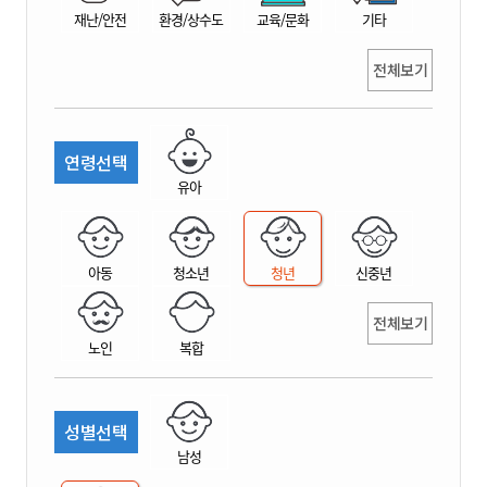
재난/안전
환경/상수도
교육/문화
기타
전체보기
연령선택
유아
아동
청소년
청년
신중년
전체보기
노인
복합
성별선택
남성