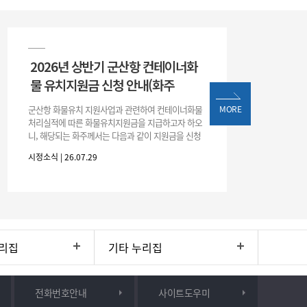
2026년 상반기 군산항 컨테이너화
물 유치지원금 신청 안내(화주
군산항 화물유치 지원사업과 관련하여 컨테이너화물
MORE
처리실적에 따른 화물유치지원금을 지급하고자 하오
니, 해당되는 화주께서는 다음과 같이 지원금을 신청
하시기 바랍니다. 1. 해당기간 : ‘25. 11. 1. ~ '26. 4. 30.
시정소식 | 26.07.29
(6개월
리집
기타 누리집
전화번호안내
사이트도우미