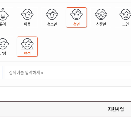
위원회 현황
공공데이터 개방
업무추진비공
군산시 무상교통
공부의 명수
정부24
위원회 명단공개
공공데이터 개방
예산/재정
법률정보
국민신문고
건설
부동산
에너지
유아
아동
청소년
청년
신중년
노인
환경
청소
위생
위원회 회의록 공개
공공데이터 수요조사
민원편람/서식
한눈에 서비스
전자가족관계등록
예산안내
조례규칙 입법예고
경제동향
도로/가로등
부동산 정보
태양광
환경선언문
청소정보
공중위생
재정공시
조례규칙 입법예고(구)
물가정보
자전거
주소/건축/지적/지리정보
가스/석유
인터넷등기소
환경기본정보
대형폐기물 배출신고
위생용품 제조업
결산보고서
법률정보 관련사이트
사회조사
조상땅찾기
국세청홈택스
남성
여성
화학물질 관리지도
공모사업
생활쓰레기 처리요령
식품위생
중기지방재정계획
사업체조
위택스
미세먼지 대응
음식물쓰레기 처리요령
문화 콘텐츠업
투자심사
통계연보
부동산통합민원
환경영향평가
폐기물 처리시설 현황
예산낭비신고
청년통계
체육
공공데이터포털
석면해체 건축물정보
보조금 부정수급 신고
주민등록
새올전자민원창구
체육시설 안내
환경오염업소 공개
공유재산
체류외국
군산시체육회
환경 관련사이트
재정용어사전
생활체육 공지
지원사업
군산시 고향사랑기부제
고향사랑기부제 소개
군산상품