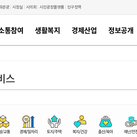
화관광
시장실
시의회
시민광장플랫폼
인구정책
소통참여
생활복지
경제산업
정보공개
새만금 해양거점도시 군산
정보공개 목록/청구
시민참여서비스
여권 민원
기업지원
교육
군산시 소개
군산시 관할권 주요논리
각종 신고/민원
사전정보공표
일자리/창업
차량 민원
상하수도
시청안내
새만금 관할구역 결
주민등록/인감/가
교통안내
기업목록
인사운영
SNS소식
여권발급안내
시민광장플랫폼
교육지원
투자기업 인센티브
정보공개 목록/청구
군산 현황
차량등록사업소 안내
하수도 계획
군산시 명장
사전정보공표
청사종합안내
주민등록/인감/가
시내버스
일반기업 목록
2022년도 통계
조직도
비스
여권 서식
시장에게 바란다
평생교육
기업지원정책
군산의 역사
차량 신규/이전 등록
상수도시설
구인구직
수시공표
전화번호안내
각종서식
택시
사회적경제기업
2023년도 통계
업무
나의민원
학자금대출이자지원
경제 공지/서식
수상현황
저당권 설정/말소 등록
수질검사
청년뜰(청년센터/창업센터)
부서별 팩스번호
시외버스/고속버스
공장 검색
2024년도 통계
부서소
나도한마디
우리아이 꿈탐험 지원사업
기업애로해소SOS
자연지리특성
등록원부 열람/발급
상수도/하수도 요금
시청 오시는 길
철도/항공
2025년도 통계
부서별 
군산시사회적경제지원센터
칭찬합시다
시민정보화교육
강소연구개발특구
행정구역/행정지도
자동차 등록 서식
요금조회납부시스템
여객선
설문조사
부모학교예약시스템
자매결연/국제협력 도시
자동차 과태료 조회 및 납부
공공하수처리시설
교통 관련사이트
일자리 지원사업
자원봉사참여
군산어린이시청
군산의 상징
자동차 정기(종합)검사 기
주정차단속 문자알
일자리지원센터
설/교통
경제/일자리
토지/주택
복지/건강
출산/육아
재난/안
간조회 및 검사예약
스
전자민원창
적극행정
디지털배움터