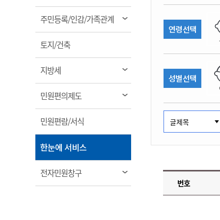
림
계약정보공개
전화번호안내
전화번호안내
전화번호안내
전화번호안내
전화번호안내
전화번호안내
전화번호안내
전화번호안내
군산시보
장사정보
열
주민등록/인감/가족관계
입찰/계약정보
연령선택
읍면동소식
주민복지 안내서
주요시책
림
수산업
찾아오시는길
찾아오시는길
찾아오시는길
찾아오시는길
찾아오시는길
찾아오시는길
찾아오시는길
찾아오시는길
용역과제
열
민원편의제도
토지/건축
웹진 열린군산
시정계획
어업현황
림
타기관소식
민원 1회방문 처리제
주요업무
수산물 안전정보
열
지방세
성별선택
어디서나 민원처리제
시정백서
림
군산수산물 소비촉진행사
상품권 구매 사용 및 관리
사전심사 청구제도
열
민원편의제도
군산 특화 수산물
림
민원인 후견인제
열
민원편람/서식
복합민원 상담예약제
림
폐업신고 원스톱서비스
열
한눈에 서비스
납세자 보호관제도
림
『안심상속』 원스톱 서비
열
전자민원창구
스
번호
림