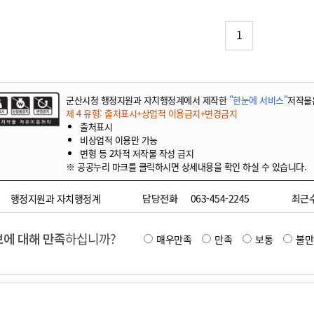
기부자 예우제
기부자 명예의 전당
1
기금사업
군산시 답례품
고향사랑기부제 소식
군산시청 행정지원과 자치행정계에서 제작한
"한눈에 서비스"
저작물
제 4 유형: 출처표시+상업적 이용금지+변경금지
출처표시
비상업적 이용만 가능
변형 등 2차적 저작물 작성 금지
※ 공공누리 마크를 클릭하시면 상세내용을 확인 하실 수 있습니다.
행정지원과 자치행정계
담당전화
063-454-2245
최근
에 대해 만족
하십니까?
매우만족
만족
보통
불만