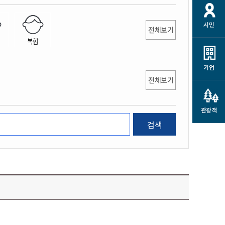
개
재정정보 공개
공공저작물
션
시민
통계정보
행정규제개혁
전체보기
소상공인 지원
복합
민방위/재난안전
시스템
행정규제개혁안내
고유가 피해지원금
민방위
규제신문고
군산사랑배달 배달의명수
기업
재난안전
전체보기
규제입증요청
카드수수료 지원
풍수해보험
사
규제정보포털
소상공인지원
재해예방
관광객
관련기관 안내
검색
군산시착한가격업소
시민대상보험
통계
영조물 배상보험
인 현황
군산시민 안전보험
군산시민 자전거보험
군산 상품
농업인안전보험 농가부담
 가이드북
금 지원사업