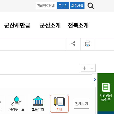
전화번호안내
로그인
회원가입
군산새만금
군산소개
전북소개
정 대응
족관계
부서/업무
RE100의 중심 새만금
도시/공원/주택
산업인프라
정책실명제
토지/건축
읍면동 안내
군산새만금 홍보 영상
조직운영6대지표
농업/축산업
도시재생
지방세
족관계
도시계획/지구단위계획
군산국가산업단지
정책실명제 안내
지방세
도시재생사업
민선8기 농업비전/발전방
공무원 정원
향
-
+
공원녹지
군산2국가산업단지
국민신청실명제안내
지방세환급금신청
도시재생(현장)지원센터
과장급이상 상위직 비율
농산물 유통
식
주택
새만금산업단지
정책실명제 중점관리 대상
지방세 상담챗봇
도시재생시설 현황
공무원 1인당 주민수
가축방역
자료실
자유무역지역
도시재생 공지/행사
현장공무원 비율
동물복지
지방산업단지
재정규모대비 인건비운영
시민광장
농공단지
실국본부수
플랫폼
전체보기
림 서비
산업단지 지도
내고장 알리미
전
환경/상수도
교육/문화
기타
구
항만/여객/공항/철도/컨벤