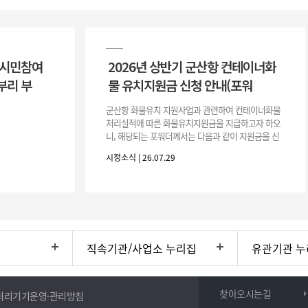
 시민참여
2026년 상반기 군산항 컨테이너화
부리 부
물 유치지원금 신청 안내(포워
군산항 화물유치 지원사업과 관련하여 컨테이너화물
처리실적에 따른 화물유치지원금을 지급하고자 하오
니, 해당되는 포워더께서는 다음과 같이 지원금을 신
청하시기 바랍니다. 1. 해당기간 : ‘25. 11. 1. ~ '26. 4.
시정소식 | 26.07.29
30.(6개
직속기관/사업소 누리집
유관기관 누
찾아오시는길
처리기기운영·관리방침