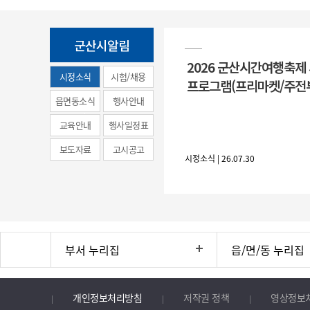
군산시알림
2026 군산시간여행축제
시정소식
시험/채용
프로그램(프리마켓/주전
(municipal
읍면동소식
행사안내
news)
교육안내
행사일정표
보도자료
고시공고
시정소식 | 26.07.30
부서 누리집
읍/면/동 누리집
개인정보처리방침
저작권 정책
영상정보