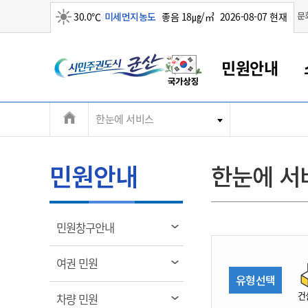
맑음
문
30.0℃
미세먼지농도
좋음 18㎍/㎥
2026-08-07 현재
시
민원안내
민
전
한눈에 서비스
군산새만금
민원안내
소통참여
생활복지
경제산업
정보공개
군산소개
전북소개
주
군산에서 시작되는 새만금
전북특별자치도 소개
군산사랑상품권
민원창구안내
정보공개제도
복지/보건
시정알림
군산시 비전
체
권
민원이용안내
시정소식
인구정책
상품권 안내
제도안내
전북특별자치도란?
메
민원안내
한눈에 서
민원수수료
시험/채용
통합돌봄
상품권 공지사항
비공개대상정보
전북특별자치도 용어 Q&A
뉴
도
종합민원창구
보도자료
주민복지
상품권 Q&A
불복구제절차
자료실
시
아름다운 배려창구
행사안내
아동/청소년
상품권 이용규약
수수료
열
민원창구안내
홍보영상 게시판
토지정보민원창구
행사일정표
여성/가족
판매대행점 조회
정보공개서식
림
군
대표전화
대표전화
대표전화
대표전화
대표전화
대표전화
대표전화
대표전화
063-454-4000
063-454-4000
063-454-4000
063-454-4000
063-454-4000
063-454-4000
063-454-4000
063-454-4000
열
여권 민원
무인민원발급기
교육안내
노인복지
지류상품권 재고조회
림
유형선택
산
보건소식
장애인복지
부서 및 담당자 연락처
부서 및 담당자 연락처
부서 및 담당자 연락처
부서 및 담당자 연락처
부서 및 담당자 연락처
부서 및 담당자 연락처
부서 및 담당자 연락처
부서 및 담당자 연락처
건
열
차량 민원
고시공고
사회서비스(바우처)