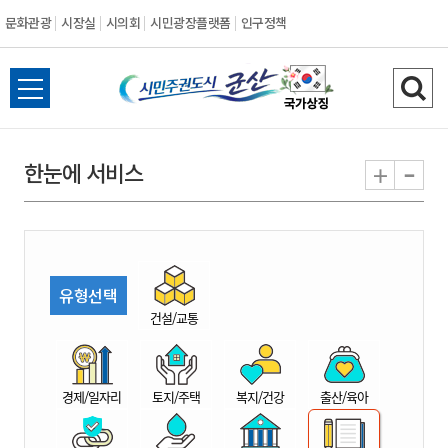
문화관광
시장실
시의회
시민광장플랫폼
인구정책
시
전
검
민
체
색
메
하
-
+
한눈에 서비스
주
뉴
기
열
권
기
도
유형선택
시
건설/교통
군
경제/일자리
토지/주택
복지/건강
출산/육아
산