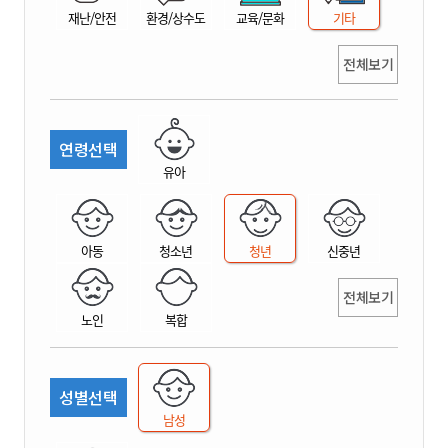
재난/안전
환경/상수도
교육/문화
기타
전체보기
연령선택
유아
아동
청소년
청년
신중년
전체보기
노인
복합
성별선택
남성