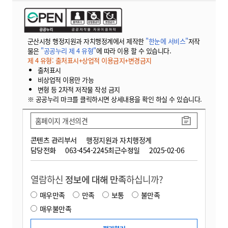
군산시청 행정지원과 자치행정계에서 제작한
"한눈에 서비스"
저작
물은
"공공누리 제 4 유형"
에 따라 이용 할 수 있습니다.
제 4 유형: 출처표시+상업적 이용금지+변경금지
출처표시
비상업적 이용만 가능
변형 등 2차적 저작물 작성 금지
※ 공공누리 마크를 클릭하시면 상세내용을 확인 하실 수 있습니다.
홈페이지 개선의견
콘텐츠 관리부서
행정지원과 자치행정계
담당전화
063-454-2245
최근수정일
2025-02-06
열람하신
정보에 대해 만족
하십니까?
매우만족
만족
보통
불만족
매우불만족