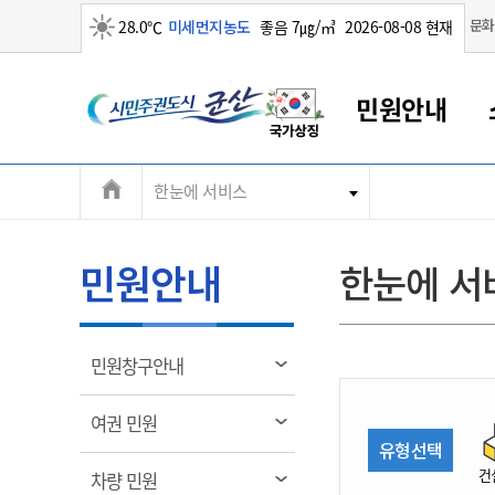
맑음
문화
28.0℃
미세먼지농도
좋음 7㎍/㎥
2026-08-08 현재
시
민원안내
민
전
한눈에 서비스
군산새만금
민원안내
소통참여
생활복지
경제산업
정보공개
군산소개
전북소개
주
군산에서 시작되는 새만금
전북특별자치도 소개
군산사랑상품권
민원창구안내
정보공개제도
복지/보건
시정알림
군산시 비전
체
권
민원이용안내
시정소식
인구정책
상품권 안내
제도안내
전북특별자치도란?
메
민원안내
한눈에 서
민원수수료
시험/채용
통합돌봄
상품권 공지사항
비공개대상정보
전북특별자치도 용어 Q&A
뉴
도
종합민원창구
보도자료
주민복지
상품권 Q&A
불복구제절차
자료실
시
아름다운 배려창구
행사안내
아동/청소년
상품권 이용규약
수수료
열
민원창구안내
홍보영상 게시판
토지정보민원창구
행사일정표
여성/가족
판매대행점 조회
정보공개서식
림
군
대표전화
대표전화
대표전화
대표전화
대표전화
대표전화
대표전화
대표전화
063-454-4000
063-454-4000
063-454-4000
063-454-4000
063-454-4000
063-454-4000
063-454-4000
063-454-4000
열
여권 민원
무인민원발급기
교육안내
노인복지
지류상품권 재고조회
림
유형선택
산
보건소식
장애인복지
부서 및 담당자 연락처
부서 및 담당자 연락처
부서 및 담당자 연락처
부서 및 담당자 연락처
부서 및 담당자 연락처
부서 및 담당자 연락처
부서 및 담당자 연락처
부서 및 담당자 연락처
건
열
차량 민원
고시공고
사회서비스(바우처)