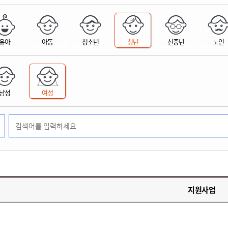
위원회 현황
공공데이터 개방
업무추진비공
군산시 무상교통
공부의 명수
정부24
위원회 명단공개
공공데이터 개방
예산/재정
법률정보
국민신문고
건설
부동산
에너지
유아
아동
청소년
청년
신중년
노인
환경
청소
위생
위원회 회의록 공개
공공데이터 수요조사
민원편람/서식
한눈에 서비스
전자가족관계등록
예산안내
조례규칙 입법예고
경제동향
도로/가로등
부동산 정보
태양광
환경선언문
청소정보
공중위생
재정공시
조례규칙 입법예고(구)
물가정보
자전거
주소/건축/지적/지리정보
가스/석유
인터넷등기소
환경기본정보
대형폐기물 배출신고
위생용품 제조업
결산보고서
법률정보 관련사이트
사회조사
조상땅찾기
국세청홈택스
남성
여성
화학물질 관리지도
공모사업
생활쓰레기 처리요령
식품위생
중기지방재정계획
사업체조
위택스
미세먼지 대응
음식물쓰레기 처리요령
문화 콘텐츠업
투자심사
통계연보
부동산통합민원
환경영향평가
폐기물 처리시설 현황
예산낭비신고
청년통계
체육
공공데이터포털
석면해체 건축물정보
보조금 부정수급 신고
주민등록
새올전자민원창구
체육시설 안내
환경오염업소 공개
공유재산
체류외국
군산시체육회
환경 관련사이트
재정용어사전
생활체육 공지
지원사업
군산시 고향사랑기부제
고향사랑기부제 소개
군산상품