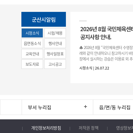
군산시알림
2026년 8월 국민체육센
시정소식
시험/채용
공지사항 안내.
(municipal
읍면동소식
행사안내
♣ 2026년 8월 “국민체육센터 수영
news)
래와 같이 안내하오니 참고하시기 바랍
교육안내
행사일정표
장에서 실시하는 강습은 이용료 외 추
보도자료
고시공고
료로 운영됩니다.》 1. 회원 가입 등록 기간
시정소식 | 26.07.22
3.(월)
부서 누리집
읍/면/동 누리집
개인정보처리방침
저작권 정책
영상정보