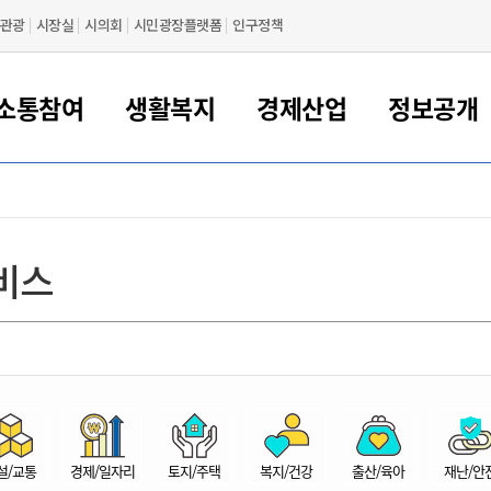
관광
시장실
시의회
시민광장플랫폼
인구정책
소통참여
생활복지
경제산업
정보공개
새만금 해양거점도시 군산
정보공개 목록/청구
시민참여서비스
여권 민원
기업지원
교육
군산시 소개
군산시 관할권 주요논리
각종 신고/민원
사전정보공표
일자리/창업
차량 민원
상하수도
시청안내
새만금 관할구역 결
주민등록/인감/가
교통안내
기업목록
인사운영
SNS소식
여권발급안내
시민광장플랫폼
교육지원
투자기업 인센티브
정보공개 목록/청구
군산 현황
차량등록사업소 안내
하수도 계획
군산시 명장
사전정보공표
청사종합안내
주민등록/인감/가
시내버스
일반기업 목록
2022년도 통계
조직도
비스
여권 서식
시장에게 바란다
평생교육
기업지원정책
군산의 역사
차량 신규/이전 등록
상수도시설
구인구직
수시공표
전화번호안내
각종서식
택시
사회적경제기업
2023년도 통계
업무
나의민원
학자금대출이자지원
경제 공지/서식
수상현황
저당권 설정/말소 등록
수질검사
청년뜰(청년센터/창업센터)
부서별 팩스번호
시외버스/고속버스
공장 검색
2024년도 통계
부서소
나도한마디
우리아이 꿈탐험 지원사업
기업애로해소SOS
자연지리특성
등록원부 열람/발급
상수도/하수도 요금
시청 오시는 길
철도/항공
2025년도 통계
부서별 
군산시사회적경제지원센터
칭찬합시다
시민정보화교육
강소연구개발특구
행정구역/행정지도
자동차 등록 서식
요금조회납부시스템
여객선
설문조사
부모학교예약시스템
자매결연/국제협력 도시
자동차 과태료 조회 및 납부
공공하수처리시설
교통 관련사이트
일자리 지원사업
자원봉사참여
군산어린이시청
군산의 상징
자동차 정기(종합)검사 기
주정차단속 문자알
일자리지원센터
설/교통
경제/일자리
토지/주택
복지/건강
출산/육아
재난/안
간조회 및 검사예약
스
전자민원창
적극행정
디지털배움터