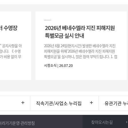
터 수영장
2026년 베네수엘라 지진 피해지원
특별모금 실시 안내
장” 공지사항을 아
2026년 6월 24일(현지시간) 발생한 베네수엘라 지진
니다. 《 수영
피해지원을 위해‘2026년 베네수엘라 지진 피해지원
가 비용 없이 무
특별모금’을 실시하니, 많은 참여 부탁드립니다. 1. 접
 : 2026. 8.
수 처 : 전북 사회복지공동모금회 2. 모집기간 : 2026.
시정소식 | 26.07.20
6.
직속기관/사업소 누리집
유관기관 누
찾아오시는길
처리기기운영·관리방침