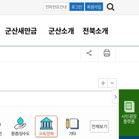
전화번호안내
로그인
회원가입
군산새만금
군산소개
전북소개
정 대응
족관계
부서/업무
RE100의 중심 새만금
도시/공원/주택
산업인프라
정책실명제
토지/건축
읍면동 안내
군산새만금 홍보 영상
조직운영6대지표
농업/축산업
도시재생
지방세
족관계
도시계획/지구단위계획
군산국가산업단지
정책실명제 안내
지방세
도시재생사업
민선8기 농업비전/발전방
공무원 정원
향
-
+
공원녹지
군산2국가산업단지
국민신청실명제안내
지방세환급금신청
도시재생(현장)지원센터
과장급이상 상위직 비율
농산물 유통
식
주택
새만금산업단지
정책실명제 중점관리 대상
지방세 상담챗봇
도시재생시설 현황
공무원 1인당 주민수
가축방역
자료실
자유무역지역
도시재생 공지/행사
현장공무원 비율
동물복지
지방산업단지
재정규모대비 인건비운영
시민광장
농공단지
실국본부수
플랫폼
전체보기
림 서비
산업단지 지도
내고장 알리미
전
환경/상수도
교육/문화
기타
구
항만/여객/공항/철도/컨벤