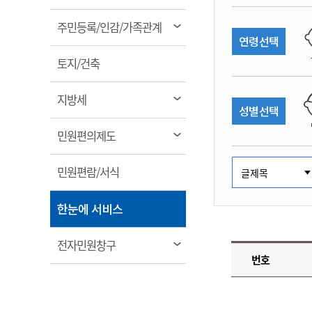
림
계약정보공개
전화번호안내
전화번호안내
전화번호안내
전화번호안내
전화번호안내
전화번호안내
전화번호안내
전화번호안내
군산시보
장사정보
열
주민등록/인감/가족관계
입찰/계약정보
연령선택
읍면동소식
주민복지 안내서
주요시책
림
수산업
찾아오시는길
찾아오시는길
찾아오시는길
찾아오시는길
찾아오시는길
찾아오시는길
찾아오시는길
찾아오시는길
용역과제
열
민원편의제도
토지/건축
웹진 열린군산
시정계획
어업현황
림
타기관소식
민원 1회방문 처리제
주요업무
수산물 안전정보
열
지방세
성별선택
어디서나 민원처리제
시정백서
림
군산수산물 소비촉진행사
상품권 구매 사용 및 관리
사전심사 청구제도
열
민원편의제도
군산 특화 수산물
림
민원인 후견인제
열
민원편람/서식
복합민원 상담예약제
림
폐업신고 원스톱서비스
열
한눈에 서비스
납세자 보호관제도
림
『안심상속』 원스톱 서비
열
전자민원창구
스
번호
림