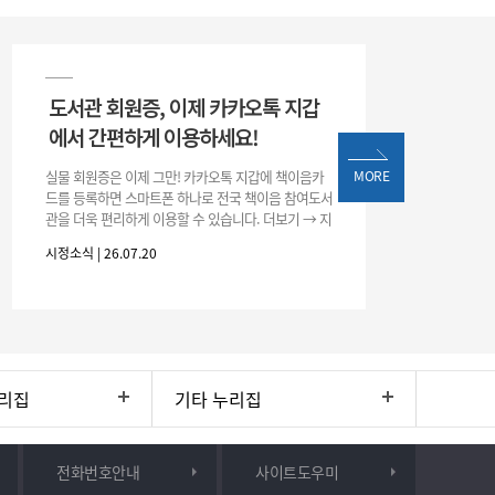
도서관 회원증, 이제 카카오톡 지갑
에서 간편하게 이용하세요!
실물 회원증은 이제 그만! 카카오톡 지갑에 책이음카
MORE
드를 등록하면 스마트폰 하나로 전국 책이음 참여도서
관을 더욱 편리하게 이용할 수 있습니다. 더보기 → 지
갑 → +발급 → 책이음카드 지금 바로 등록하고 쉽고
시정소식 | 26.07.20
간편한 도서관 서비스를 만
리집
기타 누리집
전화번호안내
사이트도우미