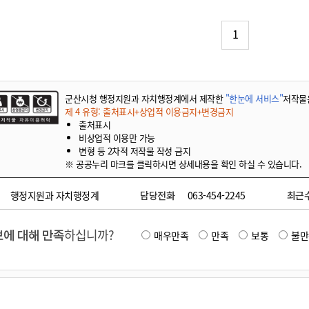
기부자 예우제
기부자 명예의 전당
1
기금사업
군산시 답례품
고향사랑기부제 소식
군산시청 행정지원과 자치행정계에서 제작한
"한눈에 서비스"
저작물
제 4 유형: 출처표시+상업적 이용금지+변경금지
출처표시
비상업적 이용만 가능
변형 등 2차적 저작물 작성 금지
※ 공공누리 마크를 클릭하시면 상세내용을 확인 하실 수 있습니다.
행정지원과 자치행정계
담당전화
063-454-2245
최근
에 대해 만족
하십니까?
매우만족
만족
보통
불만