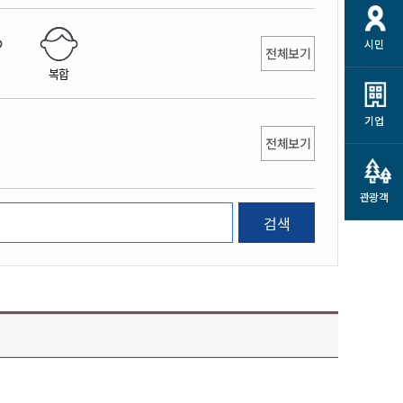
개
재정정보 공개
공공저작물
션
시민
통계정보
행정규제개혁
전체보기
소상공인 지원
복합
민방위/재난안전
시스템
행정규제개혁안내
고유가 피해지원금
민방위
규제신문고
군산사랑배달 배달의명수
기업
재난안전
전체보기
규제입증요청
카드수수료 지원
풍수해보험
사
규제정보포털
소상공인지원
재해예방
관광객
관련기관 안내
검색
군산시착한가격업소
시민대상보험
통계
영조물 배상보험
인 현황
군산시민 안전보험
군산시민 자전거보험
군산 상품
농업인안전보험 농가부담
 가이드북
금 지원사업