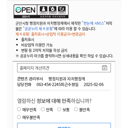
군산시청 행정지원과 자치행정계에서 제작한
"한눈에 서비스"
저작
물은
"공공누리 제 4 유형"
에 따라 이용 할 수 있습니다.
제 4 유형: 출처표시+상업적 이용금지+변경금지
출처표시
비상업적 이용만 가능
변형 등 2차적 저작물 작성 금지
※ 공공누리 마크를 클릭하시면 상세내용을 확인 하실 수 있습니다.
홈페이지 개선의견
콘텐츠 관리부서
행정지원과 자치행정계
담당전화
063-454-2245
최근수정일
2025-02-06
열람하신
정보에 대해 만족
하십니까?
매우만족
만족
보통
불만족
매우불만족