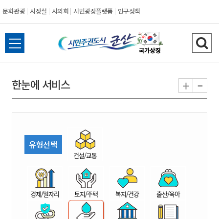
문화관광
시장실
시의회
시민광장플랫폼
인구정책
시
전
검
민
체
색
메
하
-
+
한눈에 서비스
주
뉴
기
열
권
기
도
유형선택
시
건설/교통
군
경제/일자리
토지/주택
복지/건강
출산/육아
산