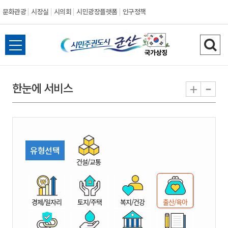
문화관광
시장실
시의회
시민광장플랫폼
인구정책
시
전
검
민
체
색
메
하
-
+
한눈에 서비스
주
뉴
기
열
권
기
도
유형선택
시
건설/교통
군
경제/일자리
토지/주택
복지/건강
출산/육아
산