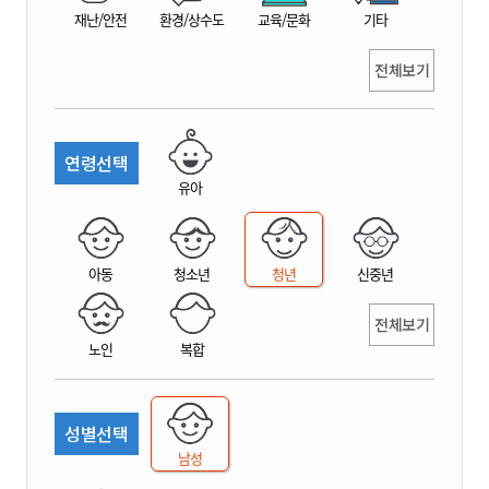
재난/안전
환경/상수도
교육/문화
기타
전체보기
연령선택
유아
아동
청소년
청년
신중년
전체보기
노인
복합
성별선택
남성