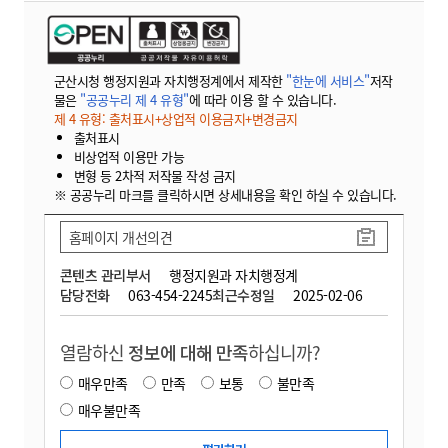
군산시청 행정지원과 자치행정계에서 제작한
"한눈에 서비스"
저작
물은
"공공누리 제 4 유형"
에 따라 이용 할 수 있습니다.
제 4 유형: 출처표시+상업적 이용금지+변경금지
출처표시
비상업적 이용만 가능
변형 등 2차적 저작물 작성 금지
※ 공공누리 마크를 클릭하시면 상세내용을 확인 하실 수 있습니다.
홈페이지 개선의견
콘텐츠 관리부서
행정지원과 자치행정계
담당전화
063-454-2245
최근수정일
2025-02-06
열람하신
정보에 대해 만족
하십니까?
매우만족
만족
보통
불만족
매우불만족