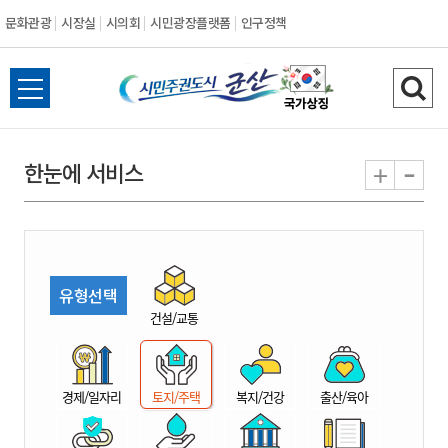
문화관광
시장실
시의회
시민광장플랫폼
인구정책
시
전
검
민
체
색
메
하
-
+
한눈에 서비스
주
뉴
기
열
권
기
도
유형선택
시
건설/교통
군
경제/일자리
토지/주택
복지/건강
출산/육아
산