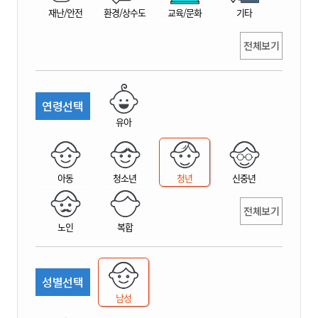
재난/안전
환경/상수도
교육/문화
기타
전체보기
연령선택
유아
아동
청소년
청년
신중년
전체보기
노인
복합
성별선택
남성