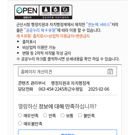
군산시청 행정지원과 자치행정계에서 제작한
"한눈에 서비스"
저작
물은
"공공누리 제 4 유형"
에 따라 이용 할 수 있습니다.
제 4 유형: 출처표시+상업적 이용금지+변경금지
출처표시
비상업적 이용만 가능
변형 등 2차적 저작물 작성 금지
※ 공공누리 마크를 클릭하시면 상세내용을 확인 하실 수 있습니다.
홈페이지 개선의견
콘텐츠 관리부서
행정지원과 자치행정계
담당전화
063-454-2245
최근수정일
2025-02-06
열람하신
정보에 대해 만족
하십니까?
매우만족
만족
보통
불만족
매우불만족