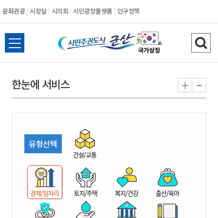
문화관광
시장실
시의회
시민광장플랫폼
인구정책
시
전
검
민
체
색
메
하
-
+
한눈에 서비스
주
뉴
기
열
권
기
도
유형선택
시
건설/교통
군
경제/일자리
토지/주택
복지/건강
출산/육아
산