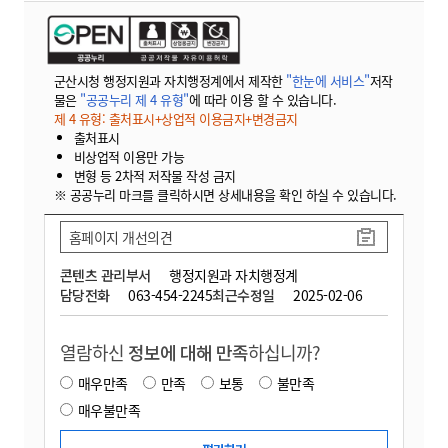
군산시청 행정지원과 자치행정계에서 제작한
"한눈에 서비스"
저작
물은
"공공누리 제 4 유형"
에 따라 이용 할 수 있습니다.
제 4 유형: 출처표시+상업적 이용금지+변경금지
출처표시
비상업적 이용만 가능
변형 등 2차적 저작물 작성 금지
※ 공공누리 마크를 클릭하시면 상세내용을 확인 하실 수 있습니다.
홈페이지 개선의견
콘텐츠 관리부서
행정지원과 자치행정계
담당전화
063-454-2245
최근수정일
2025-02-06
열람하신
정보에 대해 만족
하십니까?
매우만족
만족
보통
불만족
매우불만족