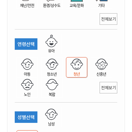
재난/안전
환경/상수도
교육/문화
기타
전체보기
연령선택
유아
아동
청소년
청년
신중년
전체보기
노인
복합
성별선택
남성