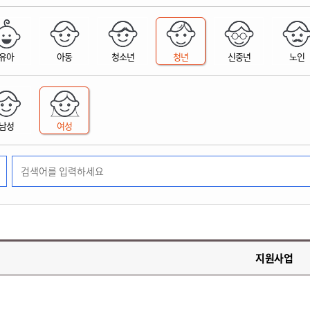
위원회 현황
공공데이터 개방
업무추진비공
군산시 무상교통
공부의 명수
정부24
위원회 명단공개
공공데이터 개방
예산/재정
법률정보
국민신문고
건설
부동산
에너지
유아
아동
청소년
청년
신중년
노인
환경
청소
위생
위원회 회의록 공개
공공데이터 수요조사
민원편람/서식
한눈에 서비스
전자가족관계등록
예산안내
조례규칙 입법예고
경제동향
도로/가로등
부동산 정보
태양광
환경선언문
청소정보
공중위생
재정공시
조례규칙 입법예고(구)
물가정보
자전거
주소/건축/지적/지리정보
가스/석유
인터넷등기소
환경기본정보
대형폐기물 배출신고
위생용품 제조업
결산보고서
법률정보 관련사이트
사회조사
조상땅찾기
국세청홈택스
남성
여성
화학물질 관리지도
공모사업
생활쓰레기 처리요령
식품위생
중기지방재정계획
사업체조
위택스
미세먼지 대응
음식물쓰레기 처리요령
문화 콘텐츠업
투자심사
통계연보
부동산통합민원
환경영향평가
폐기물 처리시설 현황
예산낭비신고
청년통계
체육
공공데이터포털
석면해체 건축물정보
보조금 부정수급 신고
주민등록
새올전자민원창구
체육시설 안내
환경오염업소 공개
공유재산
체류외국
군산시체육회
환경 관련사이트
재정용어사전
생활체육 공지
지원사업
군산시 고향사랑기부제
고향사랑기부제 소개
군산상품