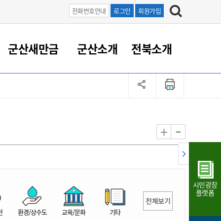
전화번호안내
로그인
회원가입
군산새만금
군산소개
전북소개
정 대응
족관계
부서/업무
RE100의 중심 새만금
도시/공원/주택
산업인프라
정책실명제
토지/건축
읍면동 안내
군산새만금 홍보 영상
조직운영6대지표
농업/축산업
도시재생
지방세
족관계
도시계획/지구단위계획
군산국가산업단지
정책실명제 안내
지방세
도시재생사업
민선8기 농업비전/발전방
공무원 정원
향
-
+
공원녹지
군산2국가산업단지
국민신청실명제안내
지방세환급금신청
도시재생(현장)지원센터
과장급이상 상위직 비율
농산물 유통
식
주택
새만금산업단지
정책실명제 중점관리 대상
지방세 상담챗봇
도시재생시설 현황
공무원 1인당 주민수
가축방역
자료실
자유무역지역
도시재생 공지/행사
현장공무원 비율
동물복지
지방산업단지
재정규모대비 인건비운영
시민광장
농공단지
실국본부수
플랫폼
전체보기
림 서비
산업단지 지도
내고장 알리미
전
환경/상수도
교육/문화
기타
구
항만/여객/공항/철도/컨벤