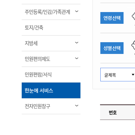
림
계약정보공개
전화번호안내
전화번호안내
전화번호안내
전화번호안내
전화번호안내
전화번호안내
전화번호안내
전화번호안내
군산시보
장사정보
열
주민등록/인감/가족관계
입찰/계약정보
연령선택
읍면동소식
주민복지 안내서
주요시책
림
수산업
찾아오시는길
찾아오시는길
찾아오시는길
찾아오시는길
찾아오시는길
찾아오시는길
찾아오시는길
찾아오시는길
용역과제
열
민원편의제도
토지/건축
웹진 열린군산
시정계획
어업현황
림
타기관소식
민원 1회방문 처리제
주요업무
수산물 안전정보
열
지방세
성별선택
어디서나 민원처리제
시정백서
림
군산수산물 소비촉진행사
상품권 구매 사용 및 관리
사전심사 청구제도
열
민원편의제도
군산 특화 수산물
림
민원인 후견인제
열
민원편람/서식
복합민원 상담예약제
림
폐업신고 원스톱서비스
열
한눈에 서비스
납세자 보호관제도
림
『안심상속』 원스톱 서비
열
전자민원창구
스
번호
림