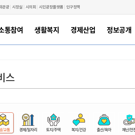
화관광
시장실
시의회
시민광장플랫폼
인구정책
소통참여
생활복지
경제산업
정보공개
새만금 해양거점도시 군산
정보공개 목록/청구
시민참여서비스
여권 민원
기업지원
교육
군산시 소개
군산시 관할권 주요논리
각종 신고/민원
사전정보공표
일자리/창업
차량 민원
상하수도
시청안내
새만금 관할구역 결
주민등록/인감/가
교통안내
기업목록
인사운영
SNS소식
여권발급안내
시민광장플랫폼
교육지원
투자기업 인센티브
정보공개 목록/청구
군산 현황
차량등록사업소 안내
하수도 계획
군산시 명장
사전정보공표
청사종합안내
주민등록/인감/가
시내버스
일반기업 목록
2022년도 통계
조직도
비스
여권 서식
시장에게 바란다
평생교육
기업지원정책
군산의 역사
차량 신규/이전 등록
상수도시설
구인구직
수시공표
전화번호안내
각종서식
택시
사회적경제기업
2023년도 통계
업무
나의민원
학자금대출이자지원
경제 공지/서식
수상현황
저당권 설정/말소 등록
수질검사
청년뜰(청년센터/창업센터)
부서별 팩스번호
시외버스/고속버스
공장 검색
2024년도 통계
부서소
나도한마디
우리아이 꿈탐험 지원사업
기업애로해소SOS
자연지리특성
등록원부 열람/발급
상수도/하수도 요금
시청 오시는 길
철도/항공
2025년도 통계
부서별 
군산시사회적경제지원센터
칭찬합시다
시민정보화교육
강소연구개발특구
행정구역/행정지도
자동차 등록 서식
요금조회납부시스템
여객선
설문조사
부모학교예약시스템
자매결연/국제협력 도시
자동차 과태료 조회 및 납부
공공하수처리시설
교통 관련사이트
일자리 지원사업
자원봉사참여
군산어린이시청
군산의 상징
자동차 정기(종합)검사 기
주정차단속 문자알
일자리지원센터
설/교통
경제/일자리
토지/주택
복지/건강
출산/육아
재난/안
간조회 및 검사예약
스
전자민원창
적극행정
디지털배움터