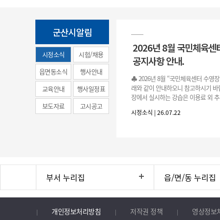
군산시알림
2026년 8월 국민체육센
시정소식
시험/채용
공지사항 안내.
(municipal
읍면동소식
행사안내
♣ 2026년 8월 “국민체육센터 수영
news)
래와 같이 안내하오니 참고하시기 바랍
교육안내
행사일정표
장에서 실시하는 강습은 이용료 외 추
보도자료
고시공고
료로 운영됩니다.》 1. 회원 가입 등록 기간
시정소식 | 26.07.22
3.(월)
부서 누리집
읍/면/동 누리집
개인정보처리방침
저작권 정책
영상정보