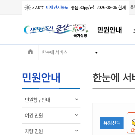
맑음
문
32.0℃
미세먼지농도
좋음 30㎍/㎥
2026-08-06 현재
시
민원안내
민
전
한눈에 서비스
군산새만금
민원안내
소통참여
생활복지
경제산업
정보공개
군산소개
전북소개
주
군산에서 시작되는 새만금
전북특별자치도 소개
군산사랑상품권
민원창구안내
정보공개제도
복지/보건
시정알림
군산시 비전
체
권
민원이용안내
시정소식
인구정책
상품권 안내
제도안내
전북특별자치도란?
메
민원안내
한눈에 서
민원수수료
시험/채용
통합돌봄
상품권 공지사항
비공개대상정보
전북특별자치도 용어 Q&A
뉴
도
종합민원창구
보도자료
주민복지
상품권 Q&A
불복구제절차
자료실
시
아름다운 배려창구
행사안내
아동/청소년
상품권 이용규약
수수료
열
민원창구안내
홍보영상 게시판
토지정보민원창구
행사일정표
여성/가족
판매대행점 조회
정보공개서식
림
군
대표전화
대표전화
대표전화
대표전화
대표전화
대표전화
대표전화
대표전화
063-454-4000
063-454-4000
063-454-4000
063-454-4000
063-454-4000
063-454-4000
063-454-4000
063-454-4000
열
여권 민원
무인민원발급기
교육안내
노인복지
지류상품권 재고조회
림
유형선택
산
보건소식
장애인복지
부서 및 담당자 연락처
부서 및 담당자 연락처
부서 및 담당자 연락처
부서 및 담당자 연락처
부서 및 담당자 연락처
부서 및 담당자 연락처
부서 및 담당자 연락처
부서 및 담당자 연락처
건
열
차량 민원
고시공고
사회서비스(바우처)