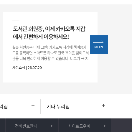
도서관 회원증, 이제 카카오톡 지갑
에서 간편하게 이용하세요!
실물 회원증은 이제 그만! 카카오톡 지갑에 책이음카
MORE
드를 등록하면 스마트폰 하나로 전국 책이음 참여도서
관을 더욱 편리하게 이용할 수 있습니다. 더보기 → 지
갑 → +발급 → 책이음카드 지금 바로 등록하고 쉽고
시정소식 | 26.07.20
간편한 도서관 서비스를 만
리집
기타 누리집
전화번호안내
사이트도우미