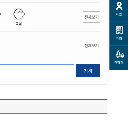
개
재정정보 공개
공공저작물
션
시민
통계정보
행정규제개혁
전체보기
소상공인 지원
복합
민방위/재난안전
시스템
행정규제개혁안내
고유가 피해지원금
민방위
규제신문고
군산사랑배달 배달의명수
기업
재난안전
전체보기
규제입증요청
카드수수료 지원
풍수해보험
사
규제정보포털
소상공인지원
재해예방
관광객
관련기관 안내
검색
군산시착한가격업소
시민대상보험
통계
영조물 배상보험
인 현황
군산시민 안전보험
군산시민 자전거보험
군산 상품
농업인안전보험 농가부담
 가이드북
금 지원사업