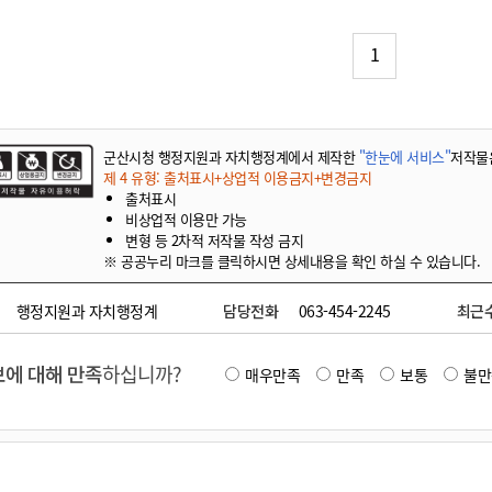
기부자 예우제
기부자 명예의 전당
1
기금사업
군산시 답례품
고향사랑기부제 소식
군산시청 행정지원과 자치행정계에서 제작한
"한눈에 서비스"
저작물
제 4 유형: 출처표시+상업적 이용금지+변경금지
출처표시
비상업적 이용만 가능
변형 등 2차적 저작물 작성 금지
※ 공공누리 마크를 클릭하시면 상세내용을 확인 하실 수 있습니다.
행정지원과 자치행정계
담당전화
063-454-2245
최근
에 대해 만족
하십니까?
매우만족
만족
보통
불만