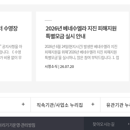
터 수영장
2026년 베네수엘라 지진 피해지원
특별모금 실시 안내
장” 공지사항을 아
2026년 6월 24일(현지시간) 발생한 베네수엘라 지진
니다. 《 수영
피해지원을 위해‘2026년 베네수엘라 지진 피해지원
가 비용 없이 무
특별모금’을 실시하니, 많은 참여 부탁드립니다. 1. 접
 : 2026. 8.
수 처 : 전북 사회복지공동모금회 2. 모집기간 : 2026.
시정소식 | 26.07.20
6.
직속기관/사업소 누리집
유관기관 누
찾아오시는길
처리기기운영·관리방침