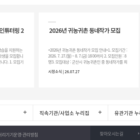
인튜터링 2
2026년 귀농귀촌 동네작가 모집
 학습을 지원하는
<2026년 귀농귀촌 동네작가 모집 안내>1. 모집기간 :
여학생을 모집합니
2026. 7. 27.(월) ~ 8. 7.(금) 18:00까지 2. 모집인원 : 8
니다. 1. 모집기
명3. 모집대상 : 군산시 귀농귀촌인 중 동네작가를 희
운영기간 :
망하는 자 * 기존에 군산시
시정소식 | 26.07.27
직속기관/사업소 누리집
유관기관 누
찾아오시는길
처리기기운영·관리방침