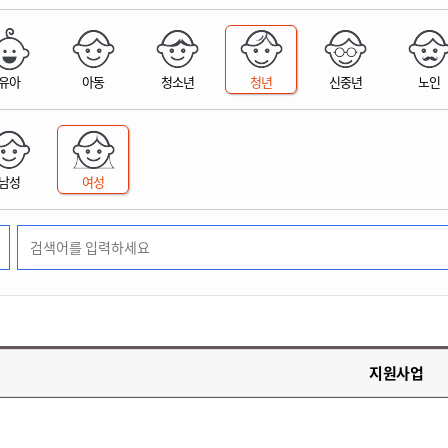
위원회 현황
공공데이터 개방
업무추진비공
군산시 무상교통
공부의 명수
정부24
위원회 명단공개
공공데이터 개방
예산/재정
법률정보
국민신문고
건설
부동산
에너지
유아
아동
청소년
청년
신중년
노인
환경
청소
위생
위원회 회의록 공개
공공데이터 수요조사
민원편람/서식
한눈에 서비스
전자가족관계등록
예산안내
조례규칙 입법예고
경제동향
도로/가로등
부동산 정보
태양광
환경선언문
청소정보
공중위생
재정공시
조례규칙 입법예고(구)
물가정보
자전거
주소/건축/지적/지리정보
가스/석유
인터넷등기소
환경기본정보
대형폐기물 배출신고
위생용품 제조업
결산보고서
법률정보 관련사이트
사회조사
조상땅찾기
국세청홈택스
남성
여성
화학물질 관리지도
공모사업
생활쓰레기 처리요령
식품위생
중기지방재정계획
사업체조
위택스
미세먼지 대응
음식물쓰레기 처리요령
문화 콘텐츠업
투자심사
통계연보
부동산통합민원
환경영향평가
폐기물 처리시설 현황
예산낭비신고
청년통계
체육
공공데이터포털
석면해체 건축물정보
보조금 부정수급 신고
주민등록
새올전자민원창구
체육시설 안내
환경오염업소 공개
공유재산
체류외국
군산시체육회
환경 관련사이트
재정용어사전
생활체육 공지
지원사업
군산시 고향사랑기부제
고향사랑기부제 소개
군산상품