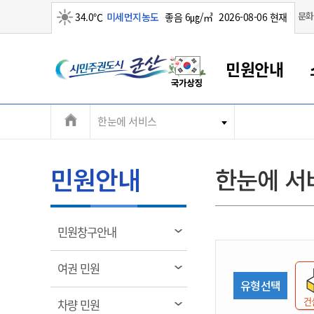
맑음
문화
34.0℃
미세먼지농도
좋음 6㎍/㎥
2026-08-06 현재
시
민원안내
민
전
한눈에 서비스
군산새만금
민원안내
소통참여
생활복지
경제산업
정보공개
군산소개
전북소개
주
군산에서 시작되는 새만금
전북특별자치도 소개
군산사랑상품권
민원창구안내
정보공개제도
복지/보건
시정알림
군산시 비전
체
권
민원이용안내
시정소식
인구정책
상품권 안내
제도안내
전북특별자치도란?
메
민원안내
한눈에 서
민원수수료
시험/채용
통합돌봄
상품권 공지사항
비공개대상정보
전북특별자치도 용어 Q&A
뉴
도
종합민원창구
보도자료
주민복지
상품권 Q&A
불복구제절차
자료실
시
아름다운 배려창구
행사안내
아동/청소년
상품권 이용규약
수수료
열
민원창구안내
홍보영상 게시판
토지정보민원창구
행사일정표
여성/가족
판매대행점 조회
정보공개서식
림
군
대표전화
대표전화
대표전화
대표전화
대표전화
대표전화
대표전화
대표전화
063-454-4000
063-454-4000
063-454-4000
063-454-4000
063-454-4000
063-454-4000
063-454-4000
063-454-4000
열
여권 민원
무인민원발급기
교육안내
노인복지
지류상품권 재고조회
림
유형선택
산
보건소식
장애인복지
부서 및 담당자 연락처
부서 및 담당자 연락처
부서 및 담당자 연락처
부서 및 담당자 연락처
부서 및 담당자 연락처
부서 및 담당자 연락처
부서 및 담당자 연락처
부서 및 담당자 연락처
건
열
차량 민원
고시공고
사회서비스(바우처)