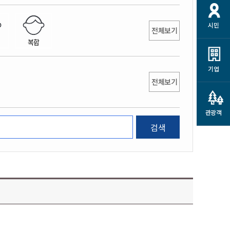
개
재정정보 공개
공공저작물
션
시민
통계정보
행정규제개혁
전체보기
소상공인 지원
복합
민방위/재난안전
시스템
행정규제개혁안내
고유가 피해지원금
민방위
규제신문고
군산사랑배달 배달의명수
기업
재난안전
전체보기
규제입증요청
카드수수료 지원
풍수해보험
사
규제정보포털
소상공인지원
재해예방
관광객
관련기관 안내
검색
군산시착한가격업소
시민대상보험
통계
영조물 배상보험
인 현황
군산시민 안전보험
군산시민 자전거보험
군산 상품
농업인안전보험 농가부담
 가이드북
금 지원사업