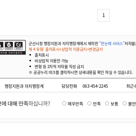
기부자 예우제
기부자 명예의 전당
1
기금사업
군산시 답례품
고향사랑기부제 소식
군산시청 행정지원과 자치행정계에서 제작한
"한눈에 서비스"
저작물
제 4 유형: 출처표시+상업적 이용금지+변경금지
출처표시
비상업적 이용만 가능
변형 등 2차적 저작물 작성 금지
※ 공공누리 마크를 클릭하시면 상세내용을 확인 하실 수 있습니다.
행정지원과 자치행정계
담당전화
063-454-2245
최근
에 대해 만족
하십니까?
매우만족
만족
보통
불만