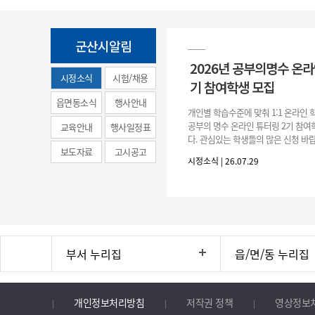
군산시알림
2026년 공부의명수 온라
시정소식
시험/채용
기 참여학생 모집
(municipal
읍면동소식
행사안내
개인별 학습수준에 맞춰 1:1 온라인
news)
공부의 명수 온라인 튜터링 2기 참
교육안내
행사일정표
다. 관심있는 학생들의 많은 신청 바랍
보도자료
고시공고
간 : 2026. 7. 29.(수) ~ 8. 7.(금) 2. 
시정소식 | 26.07.29
부서 누리집
읍/면/동 누리집
개인정보처리방침
저작권 정책
영상정보