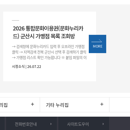
2026 통합문화이용권(문화누리카
드) 군산시 가맹점 목록 조회방
→ 검색창에 문화누리카드 입력 후 오프라인 가맹점
MORE
클릭 → 지역검색 전북 군산시 선택 후 검색하기 클릭
→ 가맹점 리스트 확인 가능합니다 ※ 붙임 파일의 이
용처 리스트는 변동될 수 있으니 위 방법으로 확인하
시정소식 | 26.07.22
시기 바랍니다.
리집
기타 누리집
전화번호안내
사이트도우미