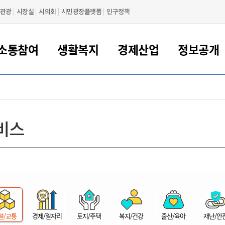
관광
시장실
시의회
시민광장플랫폼
인구정책
소통참여
생활복지
경제산업
정보공개
새만금 해양거점도시 군산
정보공개 목록/청구
시민참여서비스
여권 민원
기업지원
교육
군산시 소개
군산시 관할권 주요논리
각종 신고/민원
사전정보공표
일자리/창업
차량 민원
상하수도
시청안내
새만금 관할구역 결
주민등록/인감/가
교통안내
기업목록
인사운영
SNS소식
여권발급안내
시민광장플랫폼
교육지원
투자기업 인센티브
정보공개 목록/청구
군산 현황
차량등록사업소 안내
하수도 계획
군산시 명장
사전정보공표
청사종합안내
주민등록/인감/가
시내버스
일반기업 목록
2022년도 통계
조직도
비스
여권 서식
시장에게 바란다
평생교육
기업지원정책
군산의 역사
차량 신규/이전 등록
상수도시설
구인구직
수시공표
전화번호안내
각종서식
택시
사회적경제기업
2023년도 통계
업무
나의민원
학자금대출이자지원
경제 공지/서식
수상현황
저당권 설정/말소 등록
수질검사
청년뜰(청년센터/창업센터)
부서별 팩스번호
시외버스/고속버스
공장 검색
2024년도 통계
부서소
나도한마디
우리아이 꿈탐험 지원사업
기업애로해소SOS
자연지리특성
등록원부 열람/발급
상수도/하수도 요금
시청 오시는 길
철도/항공
2025년도 통계
부서별 
군산시사회적경제지원센터
칭찬합시다
시민정보화교육
강소연구개발특구
행정구역/행정지도
자동차 등록 서식
요금조회납부시스템
여객선
설문조사
부모학교예약시스템
자매결연/국제협력 도시
자동차 과태료 조회 및 납부
공공하수처리시설
교통 관련사이트
일자리 지원사업
자원봉사참여
군산어린이시청
군산의 상징
자동차 정기(종합)검사 기
주정차단속 문자알
일자리지원센터
설/교통
경제/일자리
토지/주택
복지/건강
출산/육아
재난/안
간조회 및 검사예약
스
전자민원창
적극행정
디지털배움터