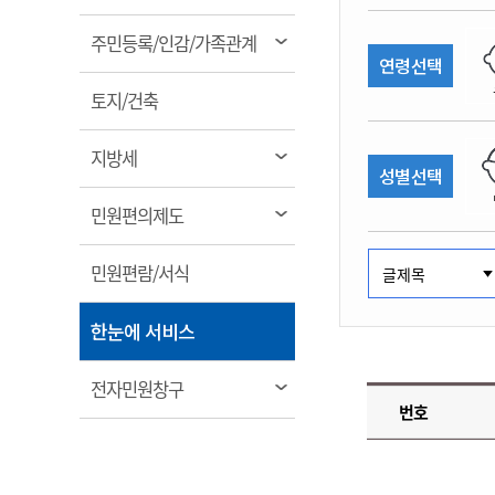
림
계약정보공개
전화번호안내
전화번호안내
전화번호안내
전화번호안내
전화번호안내
전화번호안내
전화번호안내
전화번호안내
군산시보
장사정보
열
주민등록/인감/가족관계
입찰/계약정보
연령선택
읍면동소식
주민복지 안내서
주요시책
림
수산업
찾아오시는길
찾아오시는길
찾아오시는길
찾아오시는길
찾아오시는길
찾아오시는길
찾아오시는길
찾아오시는길
용역과제
열
민원편의제도
토지/건축
웹진 열린군산
시정계획
어업현황
림
타기관소식
민원 1회방문 처리제
주요업무
수산물 안전정보
열
지방세
성별선택
어디서나 민원처리제
시정백서
림
군산수산물 소비촉진행사
상품권 구매 사용 및 관리
사전심사 청구제도
열
민원편의제도
군산 특화 수산물
림
민원인 후견인제
열
민원편람/서식
복합민원 상담예약제
림
폐업신고 원스톱서비스
열
한눈에 서비스
납세자 보호관제도
림
『안심상속』 원스톱 서비
열
전자민원창구
스
번호
림