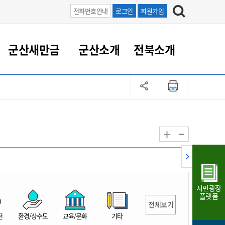
전화번호안내
로그인
회원가입
군산새만금
군산소개
전북소개
정 대응
족관계
부서/업무
RE100의 중심 새만금
도시/공원/주택
산업인프라
정책실명제
토지/건축
읍면동 안내
군산새만금 홍보 영상
조직운영6대지표
농업/축산업
도시재생
지방세
족관계
도시계획/지구단위계획
군산국가산업단지
정책실명제 안내
지방세
도시재생사업
민선8기 농업비전/발전방
공무원 정원
향
-
+
공원녹지
군산2국가산업단지
국민신청실명제안내
지방세환급금신청
도시재생(현장)지원센터
과장급이상 상위직 비율
농산물 유통
식
주택
새만금산업단지
정책실명제 중점관리 대상
지방세 상담챗봇
도시재생시설 현황
공무원 1인당 주민수
가축방역
자료실
자유무역지역
도시재생 공지/행사
현장공무원 비율
동물복지
지방산업단지
재정규모대비 인건비운영
시민광장
농공단지
실국본부수
플랫폼
전체보기
림 서비
산업단지 지도
내고장 알리미
전
환경/상수도
교육/문화
기타
구
항만/여객/공항/철도/컨벤