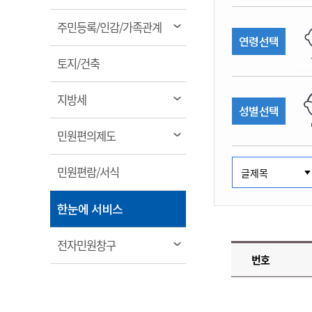
림
계약정보공개
전화번호안내
전화번호안내
전화번호안내
전화번호안내
전화번호안내
전화번호안내
전화번호안내
전화번호안내
군산시보
장사정보
열
주민등록/인감/가족관계
입찰/계약정보
연령선택
읍면동소식
주민복지 안내서
주요시책
림
수산업
찾아오시는길
찾아오시는길
찾아오시는길
찾아오시는길
찾아오시는길
찾아오시는길
찾아오시는길
찾아오시는길
용역과제
열
민원편의제도
토지/건축
웹진 열린군산
시정계획
어업현황
림
타기관소식
민원 1회방문 처리제
주요업무
수산물 안전정보
열
지방세
성별선택
어디서나 민원처리제
시정백서
림
군산수산물 소비촉진행사
상품권 구매 사용 및 관리
사전심사 청구제도
열
민원편의제도
군산 특화 수산물
림
민원인 후견인제
열
민원편람/서식
복합민원 상담예약제
림
폐업신고 원스톱서비스
열
한눈에 서비스
납세자 보호관제도
림
『안심상속』 원스톱 서비
열
전자민원창구
스
번호
림