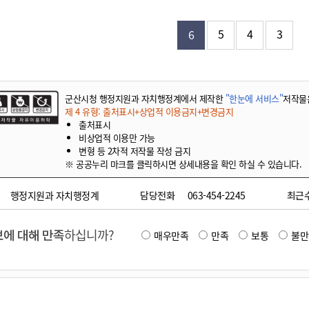
기부자 예우제
기부자 명예의 전당
5
4
3
6
기금사업
군산시 답례품
고향사랑기부제 소식
군산시청 행정지원과 자치행정계에서 제작한
"한눈에 서비스"
저작물
제 4 유형: 출처표시+상업적 이용금지+변경금지
출처표시
비상업적 이용만 가능
변형 등 2차적 저작물 작성 금지
※ 공공누리 마크를 클릭하시면 상세내용을 확인 하실 수 있습니다.
행정지원과 자치행정계
담당전화
063-454-2245
최근
에 대해 만족
하십니까?
매우만족
만족
보통
불만