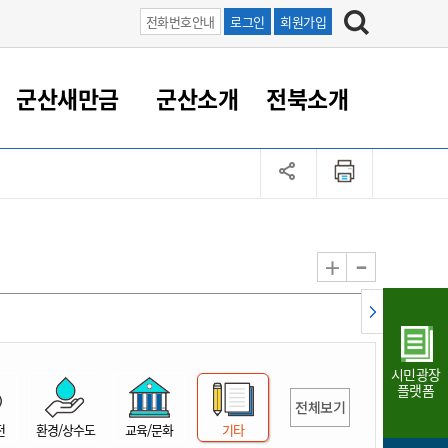
전화번호안내
로그인
회원가입
군산새만금
군산소개
전북소개
정 대응
족관계
부서/업무
RE100의 중심 새만금
도시/공원/주택
산업인프라
정책실명제
토지/건축
읍면동 안내
군산새만금 홍보 영상
조직운영6대지표
농업/축산업
도시재생
지방세
족관계
도시계획/지구단위계획
군산국가산업단지
정책실명제 안내
지방세
도시재생사업
민선8기 농업비전/발전방
공무원 정원
향
-
+
공원녹지
군산2국가산업단지
국민신청실명제안내
지방세환급금신청
도시재생(현장)지원센터
과장급이상 상위직 비율
농산물 유통
식
주택
새만금산업단지
정책실명제 중점관리 대상
지방세 상담챗봇
도시재생시설 현황
공무원 1인당 주민수
가축방역
자료실
자유무역지역
도시재생 공지/행사
현장공무원 비율
동물복지
지방산업단지
재정규모대비 인건비운영
시민광장
농공단지
실국본부수
플랫폼
전체보기
림 서비
산업단지 지도
내고장 알리미
전
환경/상수도
교육/문화
기타
구
항만/여객/공항/철도/컨벤