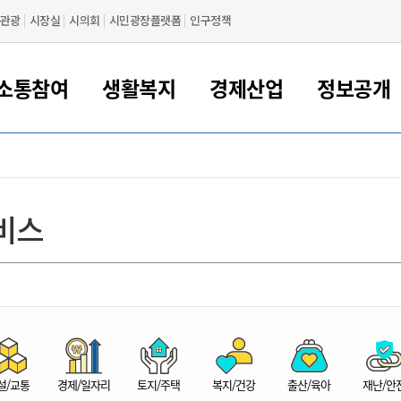
관광
시장실
시의회
시민광장플랫폼
인구정책
소통참여
생활복지
경제산업
정보공개
새만금 해양거점도시 군산
정보공개 목록/청구
시민참여서비스
여권 민원
기업지원
교육
군산시 소개
군산시 관할권 주요논리
각종 신고/민원
사전정보공표
일자리/창업
차량 민원
상하수도
시청안내
새만금 관할구역 결
주민등록/인감/가
교통안내
기업목록
인사운영
SNS소식
여권발급안내
시민광장플랫폼
교육지원
투자기업 인센티브
정보공개 목록/청구
군산 현황
차량등록사업소 안내
하수도 계획
군산시 명장
사전정보공표
청사종합안내
주민등록/인감/가
시내버스
일반기업 목록
2022년도 통계
조직도
비스
여권 서식
시장에게 바란다
평생교육
기업지원정책
군산의 역사
차량 신규/이전 등록
상수도시설
구인구직
수시공표
전화번호안내
각종서식
택시
사회적경제기업
2023년도 통계
업무
나의민원
학자금대출이자지원
경제 공지/서식
수상현황
저당권 설정/말소 등록
수질검사
청년뜰(청년센터/창업센터)
부서별 팩스번호
시외버스/고속버스
공장 검색
2024년도 통계
부서소
나도한마디
우리아이 꿈탐험 지원사업
기업애로해소SOS
자연지리특성
등록원부 열람/발급
상수도/하수도 요금
시청 오시는 길
철도/항공
2025년도 통계
부서별 
군산시사회적경제지원센터
칭찬합시다
시민정보화교육
강소연구개발특구
행정구역/행정지도
자동차 등록 서식
요금조회납부시스템
여객선
설문조사
부모학교예약시스템
자매결연/국제협력 도시
자동차 과태료 조회 및 납부
공공하수처리시설
교통 관련사이트
일자리 지원사업
자원봉사참여
군산어린이시청
군산의 상징
자동차 정기(종합)검사 기
주정차단속 문자알
일자리지원센터
설/교통
경제/일자리
토지/주택
복지/건강
출산/육아
재난/안
간조회 및 검사예약
스
전자민원창
적극행정
디지털배움터