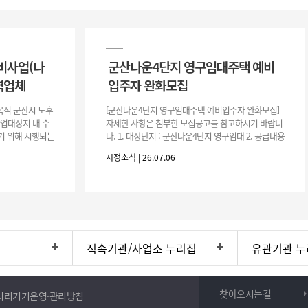
비사업(나
군산나운4단지 영구임대주택 예비
력업체
입주자 완화모집
목적 군산시 노후
[군산나운4단지 영구임대주택 예비입주자 완화모집]
사업대상지 내 수
자세한 사항은 첨부한 모집공고를 참고하시기 바랍니
기 위해 시행되는
다. 1. 대상단지 : 군산나운4단지 영구임대 2. 공급내용
수행하기 위한 복
: 26.37㎡ (7평) 500호 3. 공 고 일 : 2026. 7. 6.
시정소식 | 26.07.06
직속기관/사업소 누리집
유관기관 누
찾아오시는길
처리기기운영·관리방침