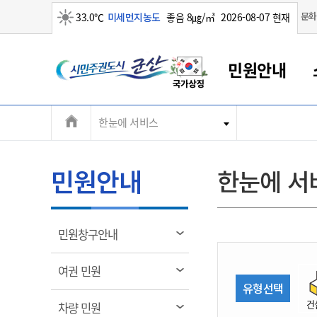
맑음
문화
33.0℃
미세먼지농도
좋음 8㎍/㎥
2026-08-07 현재
시
민원안내
민
전
한눈에 서비스
군산새만금
민원안내
소통참여
생활복지
경제산업
정보공개
군산소개
전북소개
주
군산에서 시작되는 새만금
전북특별자치도 소개
군산사랑상품권
민원창구안내
정보공개제도
복지/보건
시정알림
군산시 비전
체
권
민원이용안내
시정소식
인구정책
상품권 안내
제도안내
전북특별자치도란?
메
민원안내
한눈에 서
민원수수료
시험/채용
통합돌봄
상품권 공지사항
비공개대상정보
전북특별자치도 용어 Q&A
뉴
도
종합민원창구
보도자료
주민복지
상품권 Q&A
불복구제절차
자료실
시
아름다운 배려창구
행사안내
아동/청소년
상품권 이용규약
수수료
열
민원창구안내
홍보영상 게시판
토지정보민원창구
행사일정표
여성/가족
판매대행점 조회
정보공개서식
림
군
대표전화
대표전화
대표전화
대표전화
대표전화
대표전화
대표전화
대표전화
063-454-4000
063-454-4000
063-454-4000
063-454-4000
063-454-4000
063-454-4000
063-454-4000
063-454-4000
열
여권 민원
무인민원발급기
교육안내
노인복지
지류상품권 재고조회
림
유형선택
산
보건소식
장애인복지
부서 및 담당자 연락처
부서 및 담당자 연락처
부서 및 담당자 연락처
부서 및 담당자 연락처
부서 및 담당자 연락처
부서 및 담당자 연락처
부서 및 담당자 연락처
부서 및 담당자 연락처
건
열
차량 민원
고시공고
사회서비스(바우처)