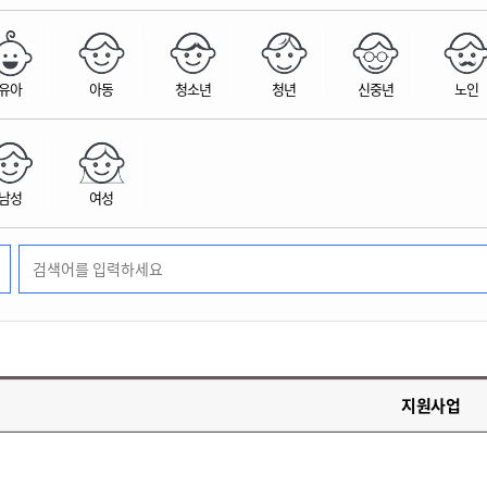
위원회 현황
공공데이터 개방
업무추진비공
군산시 무상교통
공부의 명수
정부24
위원회 명단공개
공공데이터 개방
예산/재정
법률정보
국민신문고
건설
부동산
에너지
유아
아동
청소년
청년
신중년
노인
환경
청소
위생
위원회 회의록 공개
공공데이터 수요조사
민원편람/서식
한눈에 서비스
전자가족관계등록
예산안내
조례규칙 입법예고
경제동향
도로/가로등
부동산 정보
태양광
환경선언문
청소정보
공중위생
재정공시
조례규칙 입법예고(구)
물가정보
자전거
주소/건축/지적/지리정보
가스/석유
인터넷등기소
환경기본정보
대형폐기물 배출신고
위생용품 제조업
결산보고서
법률정보 관련사이트
사회조사
조상땅찾기
국세청홈택스
남성
여성
화학물질 관리지도
공모사업
생활쓰레기 처리요령
식품위생
중기지방재정계획
사업체조
위택스
미세먼지 대응
음식물쓰레기 처리요령
문화 콘텐츠업
투자심사
통계연보
부동산통합민원
환경영향평가
폐기물 처리시설 현황
예산낭비신고
청년통계
체육
공공데이터포털
석면해체 건축물정보
보조금 부정수급 신고
주민등록
새올전자민원창구
체육시설 안내
환경오염업소 공개
공유재산
체류외국
군산시체육회
환경 관련사이트
재정용어사전
생활체육 공지
지원사업
군산시 고향사랑기부제
고향사랑기부제 소개
군산상품