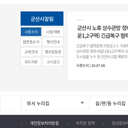
군산시알림
군산시 노후 상수관망 정
시정소식
시험/채용
운1,2구역) 긴급복구 협
(municipal
읍면동소식
행사안내
긴급복구 협력업체 지정공고 1. 지정
news)
상수관망 정비사업(나운1,2구역)의 
교육안내
행사일정표
도시설물 누수 및 안전사고를 예방하
보도자료
고시공고
긴급복구공사 및 소규모 긴급공사를 
시정소식 | 26.07.06
구업체 지정 2. 협력업체
부서 누리집
읍/면/동 누리집
개인정보처리방침
저작권 정책
영상정보