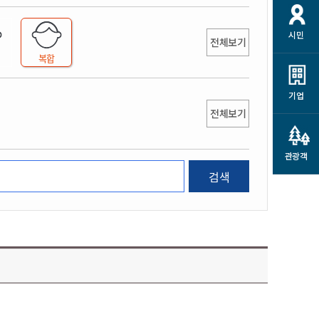
개
재정정보 공개
공공저작물
션
시민
통계정보
행정규제개혁
전체보기
소상공인 지원
복합
민방위/재난안전
시스템
행정규제개혁안내
고유가 피해지원금
민방위
규제신문고
군산사랑배달 배달의명수
기업
재난안전
전체보기
규제입증요청
카드수수료 지원
풍수해보험
사
규제정보포털
소상공인지원
재해예방
관광객
관련기관 안내
검색
군산시착한가격업소
시민대상보험
통계
영조물 배상보험
인 현황
군산시민 안전보험
군산시민 자전거보험
군산 상품
농업인안전보험 농가부담
 가이드북
금 지원사업