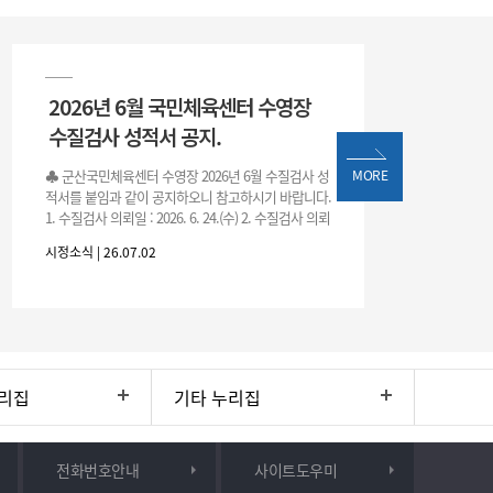
2026년 6월 국민체육센터 수영장
수질검사 성적서 공지.
♣ 군산국민체육센터 수영장 2026년 6월 수질검사 성
MORE
적서를 붙임과 같이 공지하오니 참고하시기 바랍니다.
1. 수질검사 의뢰일 : 2026. 6. 24.(수) 2. 수질검사 의뢰
처 : 전북대학교 물환경연구센터 3. 근거 : 『체육시설
시정소식 | 26.07.02
리집
기타 누리집
전화번호안내
사이트도우미