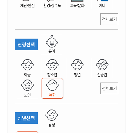
재난/안전
환경/상수도
교육/문화
기타
전체보기
연령선택
유아
아동
청소년
청년
신중년
전체보기
노인
복합
성별선택
남성