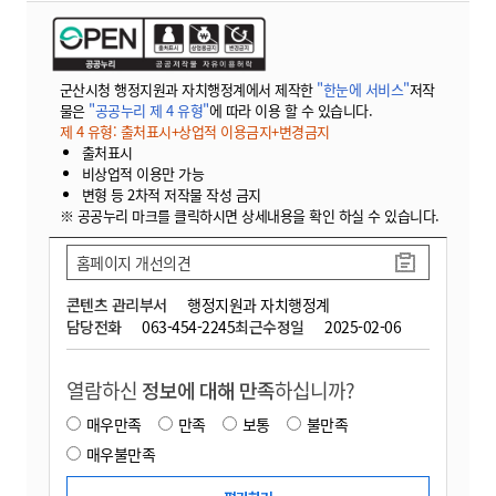
군산시청 행정지원과 자치행정계에서 제작한
"한눈에 서비스"
저작
물은
"공공누리 제 4 유형"
에 따라 이용 할 수 있습니다.
제 4 유형: 출처표시+상업적 이용금지+변경금지
출처표시
비상업적 이용만 가능
변형 등 2차적 저작물 작성 금지
※ 공공누리 마크를 클릭하시면 상세내용을 확인 하실 수 있습니다.
홈페이지 개선의견
콘텐츠 관리부서
행정지원과 자치행정계
담당전화
063-454-2245
최근수정일
2025-02-06
열람하신
정보에 대해 만족
하십니까?
매우만족
만족
보통
불만족
매우불만족