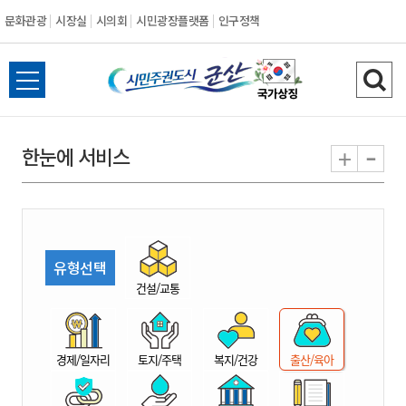
문화관광
시장실
시의회
시민광장플랫폼
인구정책
시
전
검
민
체
색
메
하
-
+
한눈에 서비스
주
뉴
기
열
권
기
도
유형선택
시
건설/교통
군
경제/일자리
토지/주택
복지/건강
출산/육아
산