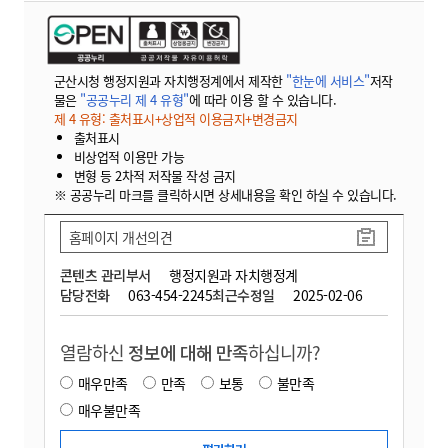
군산시청 행정지원과 자치행정계에서 제작한
"한눈에 서비스"
저작
물은
"공공누리 제 4 유형"
에 따라 이용 할 수 있습니다.
제 4 유형: 출처표시+상업적 이용금지+변경금지
출처표시
비상업적 이용만 가능
변형 등 2차적 저작물 작성 금지
※ 공공누리 마크를 클릭하시면 상세내용을 확인 하실 수 있습니다.
홈페이지 개선의견
콘텐츠 관리부서
행정지원과 자치행정계
담당전화
063-454-2245
최근수정일
2025-02-06
열람하신
정보에 대해 만족
하십니까?
매우만족
만족
보통
불만족
매우불만족