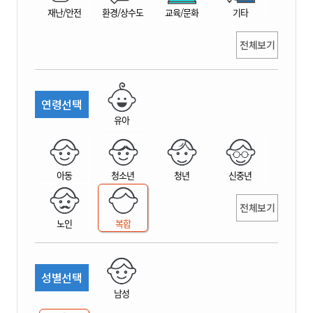
재난/안전
환경/상수도
교육/문화
기타
전체보기
연령선택
유아
아동
청소년
청년
신중년
전체보기
노인
복합
성별선택
남성