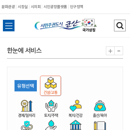
문화관광
시장실
시의회
시민광장플랫폼
인구정책
시
전
검
민
체
색
메
하
-
+
한눈에 서비스
주
뉴
기
열
권
기
도
유형선택
시
건설/교통
군
경제/일자리
토지/주택
복지/건강
출산/육아
산