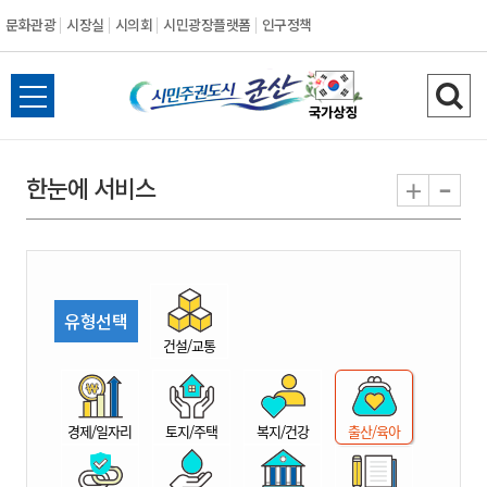
문화관광
시장실
시의회
시민광장플랫폼
인구정책
시
전
검
민
체
색
메
하
-
+
한눈에 서비스
주
뉴
기
열
권
기
도
유형선택
시
건설/교통
군
경제/일자리
토지/주택
복지/건강
출산/육아
산