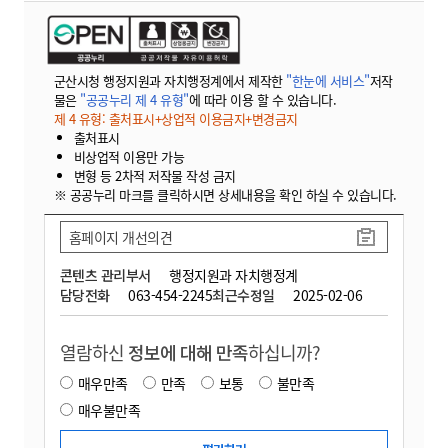
군산시청 행정지원과 자치행정계에서 제작한
"한눈에 서비스"
저작
물은
"공공누리 제 4 유형"
에 따라 이용 할 수 있습니다.
제 4 유형: 출처표시+상업적 이용금지+변경금지
출처표시
비상업적 이용만 가능
변형 등 2차적 저작물 작성 금지
※ 공공누리 마크를 클릭하시면 상세내용을 확인 하실 수 있습니다.
홈페이지 개선의견
콘텐츠 관리부서
행정지원과 자치행정계
담당전화
063-454-2245
최근수정일
2025-02-06
열람하신
정보에 대해 만족
하십니까?
매우만족
만족
보통
불만족
매우불만족