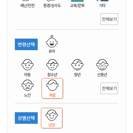
재난/안전
환경/상수도
교육/문화
기타
전체보기
연령선택
유아
아동
청소년
청년
신중년
전체보기
노인
복합
성별선택
남성