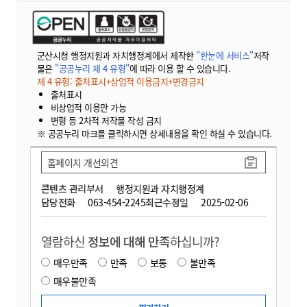
군산시청 행정지원과 자치행정계에서 제작한
"한눈에 서비스"
저작
물은
"공공누리 제 4 유형"
에 따라 이용 할 수 있습니다.
제 4 유형: 출처표시+상업적 이용금지+변경금지
출처표시
비상업적 이용만 가능
변형 등 2차적 저작물 작성 금지
※ 공공누리 마크를 클릭하시면 상세내용을 확인 하실 수 있습니다.
홈페이지 개선의견
콘텐츠 관리부서
행정지원과 자치행정계
담당전화
063-454-2245
최근수정일
2025-02-06
열람하신
정보에 대해 만족
하십니까?
매우만족
만족
보통
불만족
매우불만족