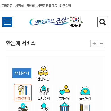
문화관광
시장실
시의회
시민광장플랫폼
인구정책
시
전
검
민
체
색
메
하
-
+
한눈에 서비스
주
뉴
기
열
권
기
도
유형선택
시
건설/교통
군
경제/일자리
토지/주택
복지/건강
출산/육아
산