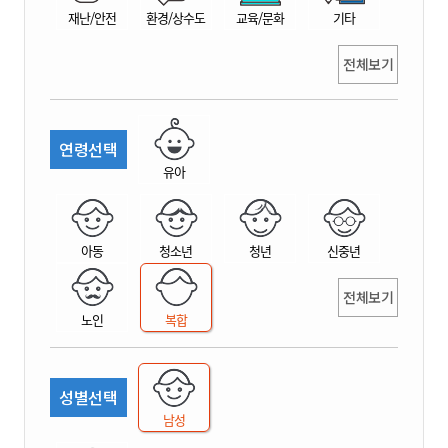
재난/안전
환경/상수도
교육/문화
기타
전체보기
연령선택
유아
아동
청소년
청년
신중년
전체보기
노인
복합
성별선택
남성