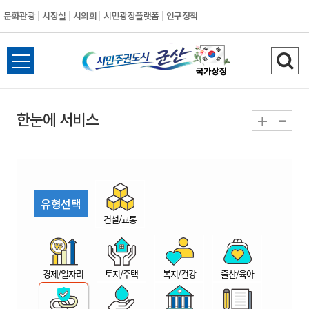
문화관광
시장실
시의회
시민광장플랫폼
인구정책
시
전
검
민
체
색
메
하
-
+
한눈에 서비스
주
뉴
기
열
권
기
도
유형선택
시
건설/교통
군
경제/일자리
토지/주택
복지/건강
출산/육아
산