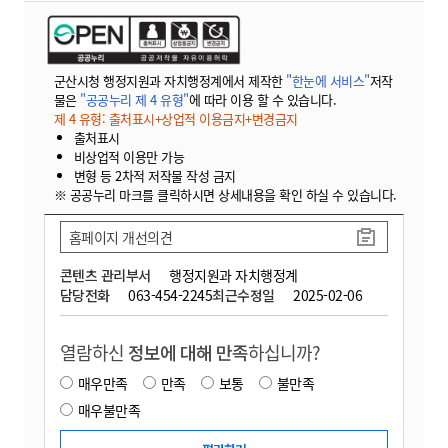
군산시청 행정지원과 자치행정계에서 제작한
"한눈에 서비스"
저작
물은
"공공누리 제 4 유형"
에 따라 이용 할 수 있습니다.
제 4 유형: 출처표시+상업적 이용금지+변경금지
출처표시
비상업적 이용만 가능
변형 등 2차적 저작물 작성 금지
※ 공공누리 마크를 클릭하시면 상세내용을 확인 하실 수 있습니다.
홈페이지 개선의견
콘텐츠 관리부서
행정지원과 자치행정계
담당전화
063-454-2245
최근수정일
2025-02-06
열람하신
정보에 대해 만족
하십니까?
매우만족
만족
보통
불만족
매우불만족