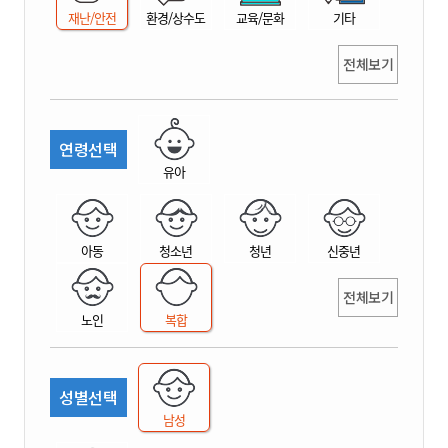
재난/안전
환경/상수도
교육/문화
기타
전체보기
연령선택
유아
아동
청소년
청년
신중년
전체보기
노인
복합
성별선택
남성