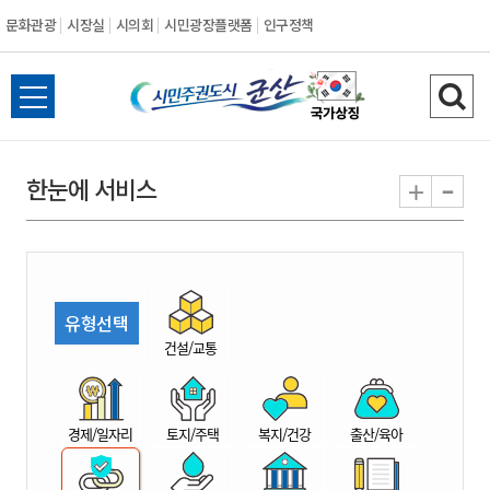
문화관광
시장실
시의회
시민광장플랫폼
인구정책
시
전
검
민
체
색
메
하
-
+
한눈에 서비스
주
뉴
기
열
권
기
도
유형선택
시
건설/교통
군
경제/일자리
토지/주택
복지/건강
출산/육아
산