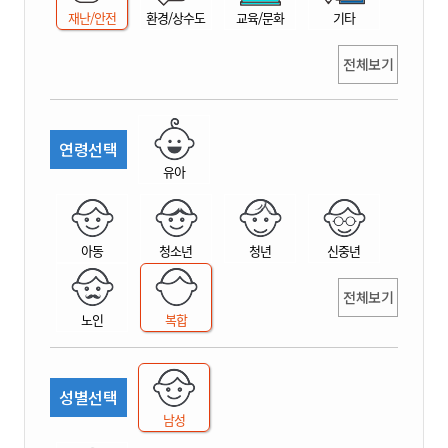
재난/안전
환경/상수도
교육/문화
기타
전체보기
연령선택
유아
아동
청소년
청년
신중년
전체보기
노인
복합
성별선택
남성