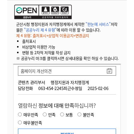
군산시청 행정지원과 자치행정계에서 제작한
"한눈에 서비스"
저작
물은
"공공누리 제 4 유형"
에 따라 이용 할 수 있습니다.
제 4 유형: 출처표시+상업적 이용금지+변경금지
출처표시
비상업적 이용만 가능
변형 등 2차적 저작물 작성 금지
※ 공공누리 마크를 클릭하시면 상세내용을 확인 하실 수 있습니다.
홈페이지 개선의견
콘텐츠 관리부서
행정지원과 자치행정계
담당전화
063-454-2245
최근수정일
2025-02-06
열람하신
정보에 대해 만족
하십니까?
매우만족
만족
보통
불만족
매우불만족