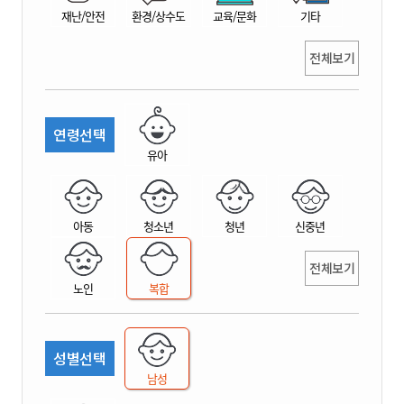
재난/안전
환경/상수도
교육/문화
기타
전체보기
연령선택
유아
아동
청소년
청년
신중년
전체보기
노인
복합
성별선택
남성