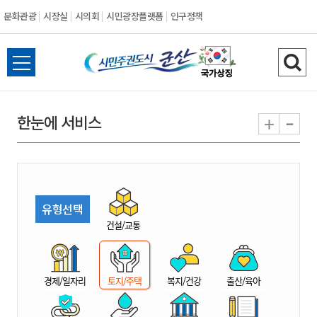
문화관광
시장실
시의회
시민광장플랫폼
인구정책
시
전
검
민
체
색
메
하
-
+
한눈에 서비스
주
뉴
기
열
권
기
도
유형선택
시
건설/교통
군
경제/일자리
토지/주택
복지/건강
출산/육아
산