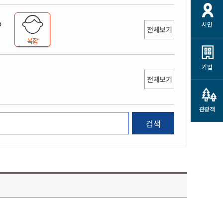
개
재정정보 공개
공공저작물
션
시민
통계정보
행정규제개혁
전체보기
소상공인 지원
복합
민방위/재난안전
시스템
행정규제개혁안내
고유가 피해지원금
민방위
규제신문고
군산사랑배달 배달의명수
기업
재난안전
전체보기
규제입증요청
카드수수료 지원
풍수해보험
사
규제정보포털
소상공인지원
재해예방
관광객
관련기관 안내
검색
군산시착한가격업소
시민대상보험
통계
영조물 배상보험
인 현황
군산시민 안전보험
군산시민 자전거보험
군산 상품
농업인안전보험 농가부담
 가이드북
금 지원사업