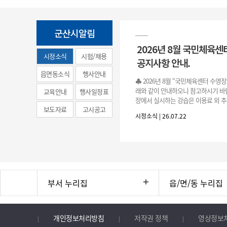
군산시알림
2026년 8월 국민체육센
시정소식
시험/채용
공지사항 안내.
(municipal
읍면동소식
행사안내
♣ 2026년 8월 “국민체육센터 수영
news)
래와 같이 안내하오니 참고하시기 바랍
교육안내
행사일정표
장에서 실시하는 강습은 이용료 외 추
보도자료
고시공고
료로 운영됩니다.》 1. 회원 가입 등록 기간
시정소식 | 26.07.22
3.(월)
부서 누리집
읍/면/동 누리집
개인정보처리방침
저작권 정책
영상정보