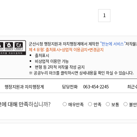
기부자 예우제
기부자 명예의 전당
1
기금사업
군산시 답례품
고향사랑기부제 소식
군산시청 행정지원과 자치행정계에서 제작한
"한눈에 서비스"
저작물
제 4 유형: 출처표시+상업적 이용금지+변경금지
출처표시
비상업적 이용만 가능
변형 등 2차적 저작물 작성 금지
※ 공공누리 마크를 클릭하시면 상세내용을 확인 하실 수 있습니다.
행정지원과 자치행정계
담당전화
063-454-2245
최근
에 대해 만족
하십니까?
매우만족
만족
보통
불만