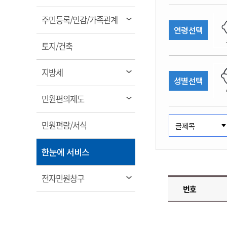
림
계약정보공개
전화번호안내
전화번호안내
전화번호안내
전화번호안내
전화번호안내
전화번호안내
전화번호안내
전화번호안내
군산시보
장사정보
열
주민등록/인감/가족관계
입찰/계약정보
연령선택
읍면동소식
주민복지 안내서
주요시책
림
수산업
찾아오시는길
찾아오시는길
찾아오시는길
찾아오시는길
찾아오시는길
찾아오시는길
찾아오시는길
찾아오시는길
용역과제
열
민원편의제도
토지/건축
웹진 열린군산
시정계획
어업현황
림
타기관소식
민원 1회방문 처리제
주요업무
수산물 안전정보
열
지방세
성별선택
어디서나 민원처리제
시정백서
림
군산수산물 소비촉진행사
상품권 구매 사용 및 관리
사전심사 청구제도
열
민원편의제도
군산 특화 수산물
림
민원인 후견인제
열
민원편람/서식
복합민원 상담예약제
림
폐업신고 원스톱서비스
열
한눈에 서비스
납세자 보호관제도
림
『안심상속』 원스톱 서비
열
전자민원창구
스
번호
림