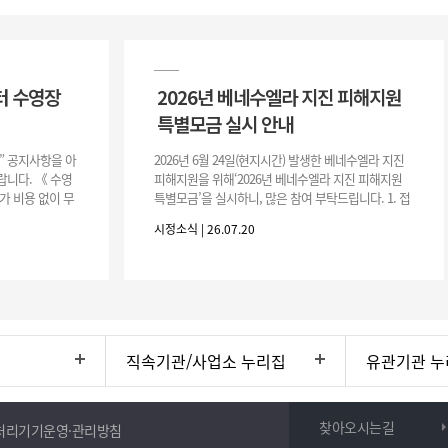
터 수영장
2026년 베네수엘라 지진 피해지원
특별모금 실시 안내
장” 공지사항을 아
2026년 6월 24일(현지시간) 발생한 베네수엘라 지진
니다. 《 수영
피해지원을 위해‘2026년 베네수엘라 지진 피해지원
가 비용 없이 무
특별모금’을 실시하니, 많은 참여 부탁드립니다. 1. 접
 : 2026. 8.
수 처 : 전북 사회복지공동모금회 2. 모집기간 : 2026.
시정소식 | 26.07.20
6.
직속기관/사업소 누리집
유관기관 누
찾아오시는길
처리기기운영·관리방침