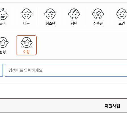
위원회 현황
공공데이터 개방
업무추진비공
군산시 무상교통
공부의 명수
정부24
위원회 명단공개
공공데이터 개방
예산/재정
법률정보
국민신문고
건설
부동산
에너지
유아
아동
청소년
청년
신중년
노인
환경
청소
위생
위원회 회의록 공개
공공데이터 수요조사
민원편람/서식
한눈에 서비스
전자가족관계등록
예산안내
조례규칙 입법예고
경제동향
도로/가로등
부동산 정보
태양광
환경선언문
청소정보
공중위생
재정공시
조례규칙 입법예고(구)
물가정보
자전거
주소/건축/지적/지리정보
가스/석유
인터넷등기소
환경기본정보
대형폐기물 배출신고
위생용품 제조업
결산보고서
법률정보 관련사이트
사회조사
조상땅찾기
국세청홈택스
남성
여성
화학물질 관리지도
공모사업
생활쓰레기 처리요령
식품위생
중기지방재정계획
사업체조
위택스
미세먼지 대응
음식물쓰레기 처리요령
문화 콘텐츠업
투자심사
통계연보
부동산통합민원
환경영향평가
폐기물 처리시설 현황
예산낭비신고
청년통계
체육
공공데이터포털
석면해체 건축물정보
보조금 부정수급 신고
주민등록
새올전자민원창구
체육시설 안내
환경오염업소 공개
공유재산
체류외국
군산시체육회
환경 관련사이트
재정용어사전
생활체육 공지
지원사업
군산시 고향사랑기부제
고향사랑기부제 소개
군산상품