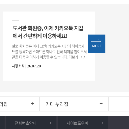
도서관 회원증, 이제 카카오톡 지갑
에서 간편하게 이용하세요!
실물 회원증은 이제 그만! 카카오톡 지갑에 책이음카
MORE
드를 등록하면 스마트폰 하나로 전국 책이음 참여도서
관을 더욱 편리하게 이용할 수 있습니다. 더보기 → 지
갑 → +발급 → 책이음카드 지금 바로 등록하고 쉽고
시정소식 | 26.07.20
간편한 도서관 서비스를 만
리집
기타 누리집
전화번호안내
사이트도우미