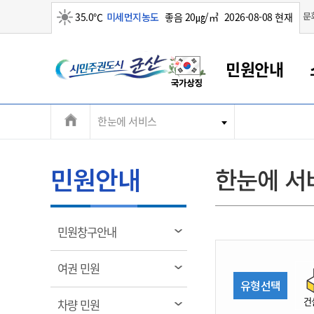
맑음
문
35.0℃
미세먼지농도
좋음 20㎍/㎥
2026-08-08 현재
시
민원안내
민
전
한눈에 서비스
군산새만금
민원안내
소통참여
생활복지
경제산업
정보공개
군산소개
전북소개
주
군산에서 시작되는 새만금
전북특별자치도 소개
군산사랑상품권
민원창구안내
정보공개제도
복지/보건
시정알림
군산시 비전
체
권
민원이용안내
시정소식
인구정책
상품권 안내
제도안내
전북특별자치도란?
메
민원안내
한눈에 서
민원수수료
시험/채용
통합돌봄
상품권 공지사항
비공개대상정보
전북특별자치도 용어 Q&A
뉴
도
종합민원창구
보도자료
주민복지
상품권 Q&A
불복구제절차
자료실
시
아름다운 배려창구
행사안내
아동/청소년
상품권 이용규약
수수료
열
민원창구안내
홍보영상 게시판
토지정보민원창구
행사일정표
여성/가족
판매대행점 조회
정보공개서식
림
군
대표전화
대표전화
대표전화
대표전화
대표전화
대표전화
대표전화
대표전화
063-454-4000
063-454-4000
063-454-4000
063-454-4000
063-454-4000
063-454-4000
063-454-4000
063-454-4000
열
여권 민원
무인민원발급기
교육안내
노인복지
지류상품권 재고조회
림
유형선택
산
보건소식
장애인복지
부서 및 담당자 연락처
부서 및 담당자 연락처
부서 및 담당자 연락처
부서 및 담당자 연락처
부서 및 담당자 연락처
부서 및 담당자 연락처
부서 및 담당자 연락처
부서 및 담당자 연락처
건
열
차량 민원
고시공고
사회서비스(바우처)