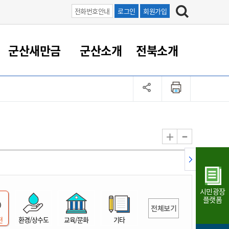
전화번호안내
로그인
회원가입
군산새만금
군산소개
전북소개
정 대응
족관계
부서/업무
RE100의 중심 새만금
도시/공원/주택
산업인프라
정책실명제
토지/건축
읍면동 안내
군산새만금 홍보 영상
조직운영6대지표
농업/축산업
도시재생
지방세
족관계
도시계획/지구단위계획
군산국가산업단지
정책실명제 안내
지방세
도시재생사업
민선8기 농업비전/발전방
공무원 정원
향
-
+
공원녹지
군산2국가산업단지
국민신청실명제안내
지방세환급금신청
도시재생(현장)지원센터
과장급이상 상위직 비율
농산물 유통
식
주택
새만금산업단지
정책실명제 중점관리 대상
지방세 상담챗봇
도시재생시설 현황
공무원 1인당 주민수
가축방역
자료실
자유무역지역
도시재생 공지/행사
현장공무원 비율
동물복지
지방산업단지
재정규모대비 인건비운영
시민광장
농공단지
실국본부수
플랫폼
전체보기
림 서비
산업단지 지도
내고장 알리미
전
환경/상수도
교육/문화
기타
구
항만/여객/공항/철도/컨벤