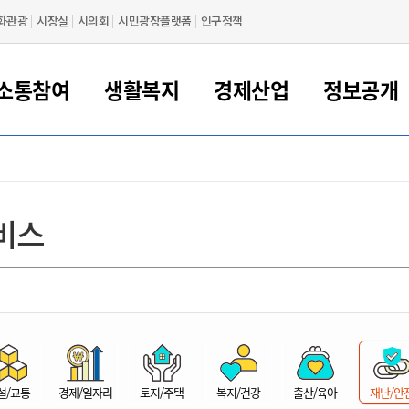
화관광
시장실
시의회
시민광장플랫폼
인구정책
소통참여
생활복지
경제산업
정보공개
새만금 해양거점도시 군산
정보공개 목록/청구
시민참여서비스
여권 민원
기업지원
교육
군산시 소개
군산시 관할권 주요논리
각종 신고/민원
사전정보공표
일자리/창업
차량 민원
상하수도
시청안내
새만금 관할구역 결
주민등록/인감/가
교통안내
기업목록
인사운영
SNS소식
여권발급안내
시민광장플랫폼
교육지원
투자기업 인센티브
정보공개 목록/청구
군산 현황
차량등록사업소 안내
하수도 계획
군산시 명장
사전정보공표
청사종합안내
주민등록/인감/가
시내버스
일반기업 목록
2022년도 통계
조직도
비스
여권 서식
시장에게 바란다
평생교육
기업지원정책
군산의 역사
차량 신규/이전 등록
상수도시설
구인구직
수시공표
전화번호안내
각종서식
택시
사회적경제기업
2023년도 통계
업무
나의민원
학자금대출이자지원
경제 공지/서식
수상현황
저당권 설정/말소 등록
수질검사
청년뜰(청년센터/창업센터)
부서별 팩스번호
시외버스/고속버스
공장 검색
2024년도 통계
부서소
나도한마디
우리아이 꿈탐험 지원사업
기업애로해소SOS
자연지리특성
등록원부 열람/발급
상수도/하수도 요금
시청 오시는 길
철도/항공
2025년도 통계
부서별 
군산시사회적경제지원센터
칭찬합시다
시민정보화교육
강소연구개발특구
행정구역/행정지도
자동차 등록 서식
요금조회납부시스템
여객선
설문조사
부모학교예약시스템
자매결연/국제협력 도시
자동차 과태료 조회 및 납부
공공하수처리시설
교통 관련사이트
일자리 지원사업
자원봉사참여
군산어린이시청
군산의 상징
자동차 정기(종합)검사 기
주정차단속 문자알
일자리지원센터
설/교통
경제/일자리
토지/주택
복지/건강
출산/육아
재난/안
간조회 및 검사예약
스
전자민원창
적극행정
디지털배움터