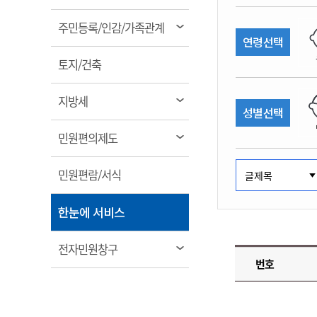
림
계약정보공개
전화번호안내
전화번호안내
전화번호안내
전화번호안내
전화번호안내
전화번호안내
전화번호안내
전화번호안내
군산시보
장사정보
열
주민등록/인감/가족관계
입찰/계약정보
연령선택
읍면동소식
주민복지 안내서
주요시책
림
수산업
찾아오시는길
찾아오시는길
찾아오시는길
찾아오시는길
찾아오시는길
찾아오시는길
찾아오시는길
찾아오시는길
용역과제
열
민원편의제도
토지/건축
웹진 열린군산
시정계획
어업현황
림
타기관소식
민원 1회방문 처리제
주요업무
수산물 안전정보
열
지방세
성별선택
어디서나 민원처리제
시정백서
림
군산수산물 소비촉진행사
상품권 구매 사용 및 관리
사전심사 청구제도
열
민원편의제도
군산 특화 수산물
림
민원인 후견인제
열
민원편람/서식
복합민원 상담예약제
림
폐업신고 원스톱서비스
열
한눈에 서비스
납세자 보호관제도
림
『안심상속』 원스톱 서비
열
전자민원창구
스
번호
림