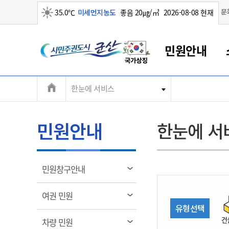
맑음
문
35.0℃
미세먼지농도
좋음 20㎍/㎥
2026-08-08 현재
시
민원안내
민
전
한눈에 서비스
군산새만금
민원안내
소통참여
생활복지
경제산업
정보공개
군산소개
전북소개
주
군산에서 시작되는 새만금
전북특별자치도 소개
군산사랑상품권
민원창구안내
정보공개제도
복지/보건
시정알림
군산시 비전
체
권
민원이용안내
시정소식
인구정책
상품권 안내
제도안내
전북특별자치도란?
메
민원안내
한눈에 서
민원수수료
시험/채용
통합돌봄
상품권 공지사항
비공개대상정보
전북특별자치도 용어 Q&A
뉴
도
종합민원창구
보도자료
주민복지
상품권 Q&A
불복구제절차
자료실
시
아름다운 배려창구
행사안내
아동/청소년
상품권 이용규약
수수료
열
민원창구안내
홍보영상 게시판
토지정보민원창구
행사일정표
여성/가족
판매대행점 조회
정보공개서식
림
군
대표전화
대표전화
대표전화
대표전화
대표전화
대표전화
대표전화
대표전화
063-454-4000
063-454-4000
063-454-4000
063-454-4000
063-454-4000
063-454-4000
063-454-4000
063-454-4000
열
여권 민원
무인민원발급기
교육안내
노인복지
지류상품권 재고조회
림
유형선택
산
보건소식
장애인복지
부서 및 담당자 연락처
부서 및 담당자 연락처
부서 및 담당자 연락처
부서 및 담당자 연락처
부서 및 담당자 연락처
부서 및 담당자 연락처
부서 및 담당자 연락처
부서 및 담당자 연락처
건
열
차량 민원
고시공고
사회서비스(바우처)