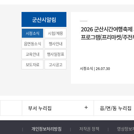
군산시알림
2026 군산시간여행축제
시정소식
시험/채용
프로그램(프리마켓/주전
(municipal
읍면동소식
행사안내
news)
교육안내
행사일정표
보도자료
고시공고
시정소식 | 26.07.30
부서 누리집
읍/면/동 누리집
개인정보처리방침
저작권 정책
영상정보