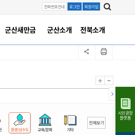
전화번호안내
로그인
회원가입
군산새만금
군산소개
전북소개
정 대응
족관계
부서/업무
RE100의 중심 새만금
도시/공원/주택
산업인프라
정책실명제
토지/건축
읍면동 안내
군산새만금 홍보 영상
조직운영6대지표
농업/축산업
도시재생
지방세
족관계
도시계획/지구단위계획
군산국가산업단지
정책실명제 안내
지방세
도시재생사업
민선8기 농업비전/발전방
공무원 정원
향
-
+
공원녹지
군산2국가산업단지
국민신청실명제안내
지방세환급금신청
도시재생(현장)지원센터
과장급이상 상위직 비율
농산물 유통
식
주택
새만금산업단지
정책실명제 중점관리 대상
지방세 상담챗봇
도시재생시설 현황
공무원 1인당 주민수
가축방역
자료실
자유무역지역
도시재생 공지/행사
현장공무원 비율
동물복지
지방산업단지
재정규모대비 인건비운영
시민광장
농공단지
실국본부수
플랫폼
전체보기
림 서비
산업단지 지도
내고장 알리미
전
환경/상수도
교육/문화
기타
구
항만/여객/공항/철도/컨벤