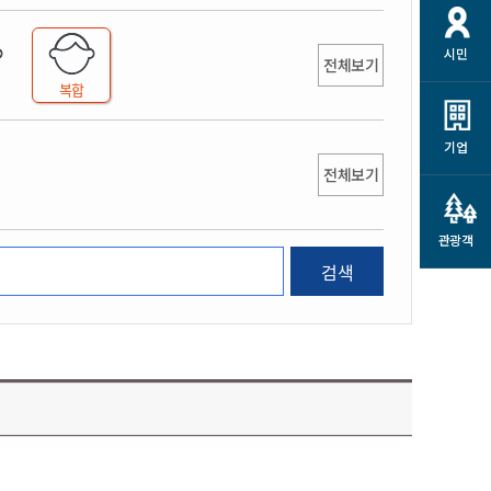
개
재정정보 공개
공공저작물
션
시민
통계정보
행정규제개혁
전체보기
소상공인 지원
복합
민방위/재난안전
시스템
행정규제개혁안내
고유가 피해지원금
민방위
규제신문고
군산사랑배달 배달의명수
기업
재난안전
전체보기
규제입증요청
카드수수료 지원
풍수해보험
사
규제정보포털
소상공인지원
재해예방
관광객
관련기관 안내
검색
군산시착한가격업소
시민대상보험
통계
영조물 배상보험
인 현황
군산시민 안전보험
군산시민 자전거보험
군산 상품
농업인안전보험 농가부담
 가이드북
금 지원사업