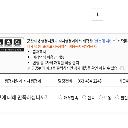
기부자 예우제
기부자 명예의 전당
1
기금사업
군산시 답례품
고향사랑기부제 소식
군산시청 행정지원과 자치행정계에서 제작한
"한눈에 서비스"
저작물
제 4 유형: 출처표시+상업적 이용금지+변경금지
출처표시
비상업적 이용만 가능
변형 등 2차적 저작물 작성 금지
※ 공공누리 마크를 클릭하시면 상세내용을 확인 하실 수 있습니다.
행정지원과 자치행정계
담당전화
063-454-2245
최근
에 대해 만족
하십니까?
매우만족
만족
보통
불만