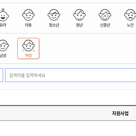
위원회 현황
공공데이터 개방
업무추진비공
군산시 무상교통
공부의 명수
정부24
위원회 명단공개
공공데이터 개방
예산/재정
법률정보
국민신문고
건설
부동산
에너지
유아
아동
청소년
청년
신중년
노인
환경
청소
위생
위원회 회의록 공개
공공데이터 수요조사
민원편람/서식
한눈에 서비스
전자가족관계등록
예산안내
조례규칙 입법예고
경제동향
도로/가로등
부동산 정보
태양광
환경선언문
청소정보
공중위생
재정공시
조례규칙 입법예고(구)
물가정보
자전거
주소/건축/지적/지리정보
가스/석유
인터넷등기소
환경기본정보
대형폐기물 배출신고
위생용품 제조업
결산보고서
법률정보 관련사이트
사회조사
조상땅찾기
국세청홈택스
남성
여성
화학물질 관리지도
공모사업
생활쓰레기 처리요령
식품위생
중기지방재정계획
사업체조
위택스
미세먼지 대응
음식물쓰레기 처리요령
문화 콘텐츠업
투자심사
통계연보
부동산통합민원
환경영향평가
폐기물 처리시설 현황
예산낭비신고
청년통계
체육
공공데이터포털
석면해체 건축물정보
보조금 부정수급 신고
주민등록
새올전자민원창구
체육시설 안내
환경오염업소 공개
공유재산
체류외국
군산시체육회
환경 관련사이트
재정용어사전
생활체육 공지
지원사업
군산시 고향사랑기부제
고향사랑기부제 소개
군산상품