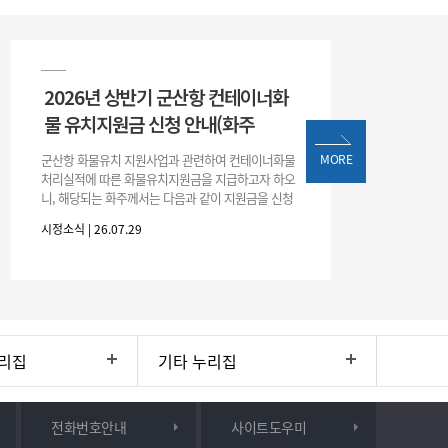
2026년 상반기 군산항 컨테이너화
물 유치지원금 신청 안내(화주
군산항 화물유치 지원사업과 관련하여 컨테이너화물
MORE
처리실적에 따른 화물유치지원금을 지급하고자 하오
니, 해당되는 화주께서는 다음과 같이 지원금을 신청
하시기 바랍니다. 1. 해당기간 : ‘25. 11. 1. ~ '26. 4. 30.
시정소식 | 26.07.29
(6개월
리집
기타 누리집
전화번호안내
사이트도우미