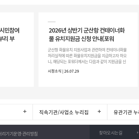
 시민참여
2026년 상반기 군산항 컨테이너화
부리 부
물 유치지원금 신청 안내(포워
군산항 화물유치 지원사업과 관련하여 컨테이너화물
처리실적에 따른 화물유치지원금을 지급하고자 하오
니, 해당되는 포워더께서는 다음과 같이 지원금을 신
청하시기 바랍니다. 1. 해당기간 : ‘25. 11. 1. ~ '26. 4.
시정소식 | 26.07.29
30.(6개
직속기관/사업소 누리집
유관기관 누
찾아오시는길
처리기기운영·관리방침