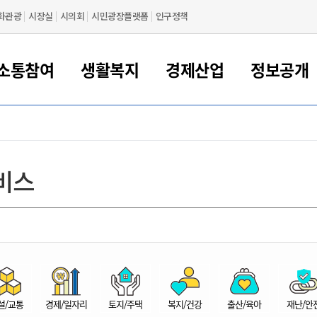
화관광
시장실
시의회
시민광장플랫폼
인구정책
소통참여
생활복지
경제산업
정보공개
새만금 해양거점도시 군산
정보공개 목록/청구
시민참여서비스
여권 민원
기업지원
교육
군산시 소개
군산시 관할권 주요논리
각종 신고/민원
사전정보공표
일자리/창업
차량 민원
상하수도
시청안내
새만금 관할구역 결
주민등록/인감/가
교통안내
기업목록
인사운영
SNS소식
여권발급안내
시민광장플랫폼
교육지원
투자기업 인센티브
정보공개 목록/청구
군산 현황
차량등록사업소 안내
하수도 계획
군산시 명장
사전정보공표
청사종합안내
주민등록/인감/가
시내버스
일반기업 목록
2022년도 통계
조직도
비스
여권 서식
시장에게 바란다
평생교육
기업지원정책
군산의 역사
차량 신규/이전 등록
상수도시설
구인구직
수시공표
전화번호안내
각종서식
택시
사회적경제기업
2023년도 통계
업무
나의민원
학자금대출이자지원
경제 공지/서식
수상현황
저당권 설정/말소 등록
수질검사
청년뜰(청년센터/창업센터)
부서별 팩스번호
시외버스/고속버스
공장 검색
2024년도 통계
부서소
나도한마디
우리아이 꿈탐험 지원사업
기업애로해소SOS
자연지리특성
등록원부 열람/발급
상수도/하수도 요금
시청 오시는 길
철도/항공
2025년도 통계
부서별 
군산시사회적경제지원센터
칭찬합시다
시민정보화교육
강소연구개발특구
행정구역/행정지도
자동차 등록 서식
요금조회납부시스템
여객선
설문조사
부모학교예약시스템
자매결연/국제협력 도시
자동차 과태료 조회 및 납부
공공하수처리시설
교통 관련사이트
일자리 지원사업
자원봉사참여
군산어린이시청
군산의 상징
자동차 정기(종합)검사 기
주정차단속 문자알
일자리지원센터
설/교통
경제/일자리
토지/주택
복지/건강
출산/육아
재난/안
간조회 및 검사예약
스
전자민원창
적극행정
디지털배움터