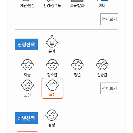
재난/안전
환경/상수도
교육/문화
기타
전체보기
연령선택
유아
아동
청소년
청년
신중년
전체보기
노인
복합
성별선택
남성