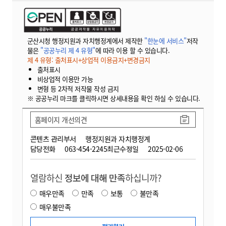
군산시청 행정지원과 자치행정계에서 제작한
"한눈에 서비스"
저작
물은
"공공누리 제 4 유형"
에 따라 이용 할 수 있습니다.
제 4 유형: 출처표시+상업적 이용금지+변경금지
출처표시
비상업적 이용만 가능
변형 등 2차적 저작물 작성 금지
※ 공공누리 마크를 클릭하시면 상세내용을 확인 하실 수 있습니다.
홈페이지 개선의견
콘텐츠 관리부서
행정지원과 자치행정계
담당전화
063-454-2245
최근수정일
2025-02-06
열람하신
정보에 대해 만족
하십니까?
매우만족
만족
보통
불만족
매우불만족