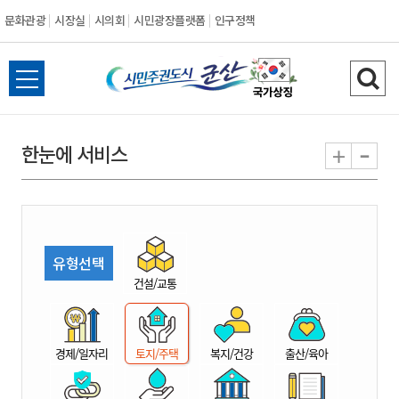
문화관광
시장실
시의회
시민광장플랫폼
인구정책
시
전
검
민
체
색
메
하
-
+
한눈에 서비스
주
뉴
기
열
권
기
도
유형선택
시
건설/교통
군
경제/일자리
토지/주택
복지/건강
출산/육아
산