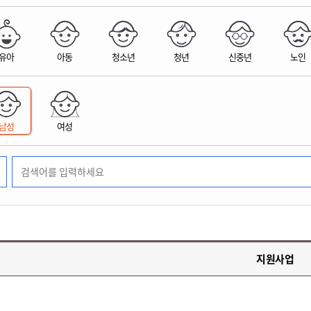
위원회 현황
공공데이터 개방
업무추진비공
군산시 무상교통
공부의 명수
정부24
위원회 명단공개
공공데이터 개방
예산/재정
법률정보
국민신문고
건설
부동산
에너지
유아
아동
청소년
청년
신중년
노인
환경
청소
위생
위원회 회의록 공개
공공데이터 수요조사
민원편람/서식
한눈에 서비스
전자가족관계등록
예산안내
조례규칙 입법예고
경제동향
도로/가로등
부동산 정보
태양광
환경선언문
청소정보
공중위생
재정공시
조례규칙 입법예고(구)
물가정보
자전거
주소/건축/지적/지리정보
가스/석유
인터넷등기소
환경기본정보
대형폐기물 배출신고
위생용품 제조업
결산보고서
법률정보 관련사이트
사회조사
조상땅찾기
국세청홈택스
남성
여성
화학물질 관리지도
공모사업
생활쓰레기 처리요령
식품위생
중기지방재정계획
사업체조
위택스
미세먼지 대응
음식물쓰레기 처리요령
문화 콘텐츠업
투자심사
통계연보
부동산통합민원
환경영향평가
폐기물 처리시설 현황
예산낭비신고
청년통계
체육
공공데이터포털
석면해체 건축물정보
보조금 부정수급 신고
주민등록
새올전자민원창구
체육시설 안내
환경오염업소 공개
공유재산
체류외국
군산시체육회
환경 관련사이트
재정용어사전
생활체육 공지
지원사업
군산시 고향사랑기부제
고향사랑기부제 소개
군산상품