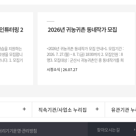
인튜터링 2
2026년 귀농귀촌 동네작가 모집
 학습을 지원하는
<2026년 귀농귀촌 동네작가 모집 안내>1. 모집기간 :
여학생을 모집합니
2026. 7. 27.(월) ~ 8. 7.(금) 18:00까지 2. 모집인원 : 8
니다. 1. 모집기
명3. 모집대상 : 군산시 귀농귀촌인 중 동네작가를 희
운영기간 :
망하는 자 * 기존에 군산시
시정소식 | 26.07.27
직속기관/사업소 누리집
유관기관 누
찾아오시는길
처리기기운영·관리방침