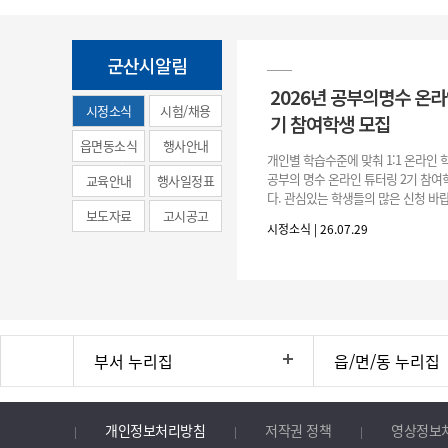
군산시알림
2026년 공부의명수 온라
시정소식
시험/채용
기 참여학생 모집
(municipal
읍면동소식
행사안내
개인별 학습수준에 맞춰 1:1 온라인
news)
공부의 명수 온라인 튜터링 2기 참
교육안내
행사일정표
다. 관심있는 학생들의 많은 신청 바랍
보도자료
고시공고
간 : 2026. 7. 29.(수) ~ 8. 7.(금) 2. 
시정소식 | 26.07.29
부서 누리집
읍/면/동 누리집
개인정보처리방침
저작권 정책
영상정보