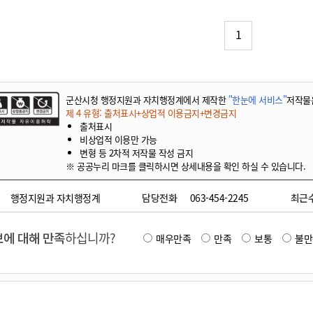
기부자 예우제
기부자 명예의 전당
1
기금사업
군산시 답례품
고향사랑기부제 소식
군산시청 행정지원과 자치행정계에서 제작한
"한눈에 서비스"
저작물
제 4 유형: 출처표시+상업적 이용금지+변경금지
출처표시
비상업적 이용만 가능
변형 등 2차적 저작물 작성 금지
※ 공공누리 마크를 클릭하시면 상세내용을 확인 하실 수 있습니다.
행정지원과 자치행정계
담당전화
063-454-2245
최근
에 대해 만족
하십니까?
매우만족
만족
보통
불만