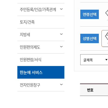
림
계약정보공개
전화번호안내
전화번호안내
전화번호안내
전화번호안내
전화번호안내
전화번호안내
전화번호안내
전화번호안내
군산시보
장사정보
열
주민등록/인감/가족관계
입찰/계약정보
연령선택
읍면동소식
주민복지 안내서
주요시책
림
수산업
찾아오시는길
찾아오시는길
찾아오시는길
찾아오시는길
찾아오시는길
찾아오시는길
찾아오시는길
찾아오시는길
용역과제
열
민원편의제도
토지/건축
웹진 열린군산
시정계획
어업현황
림
타기관소식
민원 1회방문 처리제
주요업무
수산물 안전정보
열
지방세
성별선택
어디서나 민원처리제
시정백서
림
군산수산물 소비촉진행사
상품권 구매 사용 및 관리
사전심사 청구제도
열
민원편의제도
군산 특화 수산물
림
민원인 후견인제
열
민원편람/서식
복합민원 상담예약제
림
폐업신고 원스톱서비스
열
한눈에 서비스
납세자 보호관제도
림
『안심상속』 원스톱 서비
열
전자민원창구
스
번호
림