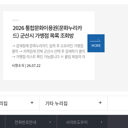
2026 통합문화이용권(문화누리카
드) 군산시 가맹점 목록 조회방
→ 검색창에 문화누리카드 입력 후 오프라인 가맹점
MORE
클릭 → 지역검색 전북 군산시 선택 후 검색하기 클릭
→ 가맹점 리스트 확인 가능합니다 ※ 붙임 파일의 이
용처 리스트는 변동될 수 있으니 위 방법으로 확인하
시정소식 | 26.07.22
시기 바랍니다.
리집
기타 누리집
전화번호안내
사이트도우미