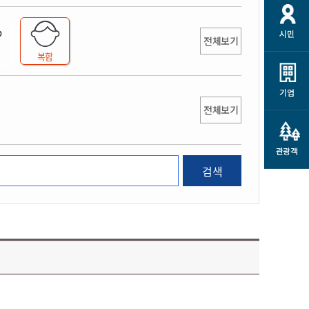
개
재정정보 공개
공공저작물
션
시민
통계정보
행정규제개혁
전체보기
소상공인 지원
복합
민방위/재난안전
시스템
행정규제개혁안내
고유가 피해지원금
민방위
규제신문고
군산사랑배달 배달의명수
기업
재난안전
전체보기
규제입증요청
카드수수료 지원
풍수해보험
사
규제정보포털
소상공인지원
재해예방
관광객
관련기관 안내
검색
군산시착한가격업소
시민대상보험
통계
영조물 배상보험
인 현황
군산시민 안전보험
군산시민 자전거보험
군산 상품
농업인안전보험 농가부담
 가이드북
금 지원사업