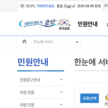
맑음
문
35.0℃
미세먼지농도
좋음 15㎍/㎥
2026-08-08 현재
시
민원안내
민
전
한눈에 서비스
군산새만금
민원안내
소통참여
생활복지
경제산업
정보공개
군산소개
전북소개
주
군산에서 시작되는 새만금
전북특별자치도 소개
군산사랑상품권
민원창구안내
정보공개제도
복지/보건
시정알림
군산시 비전
체
권
민원이용안내
시정소식
인구정책
상품권 안내
제도안내
전북특별자치도란?
메
민원안내
한눈에 서
민원수수료
시험/채용
통합돌봄
상품권 공지사항
비공개대상정보
전북특별자치도 용어 Q&A
뉴
도
종합민원창구
보도자료
주민복지
상품권 Q&A
불복구제절차
자료실
시
아름다운 배려창구
행사안내
아동/청소년
상품권 이용규약
수수료
열
민원창구안내
홍보영상 게시판
토지정보민원창구
행사일정표
여성/가족
판매대행점 조회
정보공개서식
림
군
대표전화
대표전화
대표전화
대표전화
대표전화
대표전화
대표전화
대표전화
063-454-4000
063-454-4000
063-454-4000
063-454-4000
063-454-4000
063-454-4000
063-454-4000
063-454-4000
열
여권 민원
무인민원발급기
교육안내
노인복지
지류상품권 재고조회
림
유형선택
산
보건소식
장애인복지
부서 및 담당자 연락처
부서 및 담당자 연락처
부서 및 담당자 연락처
부서 및 담당자 연락처
부서 및 담당자 연락처
부서 및 담당자 연락처
부서 및 담당자 연락처
부서 및 담당자 연락처
건
열
차량 민원
고시공고
사회서비스(바우처)