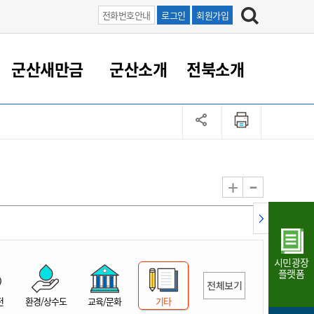
전화번호안내
로그인
회원가입
군산새만금
군산소개
전북소개
정 대응
족관계
부서/업무
RE100의 중심 새만금
도시/공원/주택
산업인프라
정책실명제
토지/건축
읍면동 안내
군산새만금 홍보 영상
조직운영6대지표
농업/축산업
도시재생
지방세
족관계
도시계획/지구단위계획
군산국가산업단지
정책실명제 안내
지방세
도시재생사업
민선8기 농업비전/발전방
공무원 정원
향
-
+
공원녹지
군산2국가산업단지
국민신청실명제안내
지방세환급금신청
도시재생(현장)지원센터
과장급이상 상위직 비율
농산물 유통
식
주택
새만금산업단지
정책실명제 중점관리 대상
지방세 상담챗봇
도시재생시설 현황
공무원 1인당 주민수
가축방역
자료실
자유무역지역
도시재생 공지/행사
현장공무원 비율
동물복지
지방산업단지
재정규모대비 인건비운영
시민광장
농공단지
실국본부수
플랫폼
전체보기
림 서비
산업단지 지도
내고장 알리미
전
환경/상수도
교육/문화
기타
구
항만/여객/공항/철도/컨벤