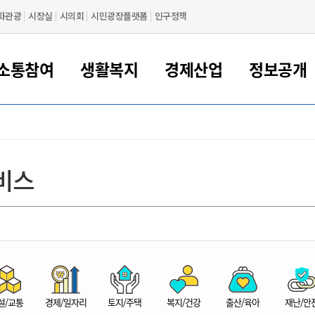
화관광
시장실
시의회
시민광장플랫폼
인구정책
소통참여
생활복지
경제산업
정보공개
새만금 해양거점도시 군산
정보공개 목록/청구
시민참여서비스
여권 민원
기업지원
교육
군산시 소개
군산시 관할권 주요논리
각종 신고/민원
사전정보공표
일자리/창업
차량 민원
상하수도
시청안내
새만금 관할구역 결
주민등록/인감/가
교통안내
기업목록
인사운영
SNS소식
여권발급안내
시민광장플랫폼
교육지원
투자기업 인센티브
정보공개 목록/청구
군산 현황
차량등록사업소 안내
하수도 계획
군산시 명장
사전정보공표
청사종합안내
주민등록/인감/가
시내버스
일반기업 목록
2022년도 통계
조직도
비스
여권 서식
시장에게 바란다
평생교육
기업지원정책
군산의 역사
차량 신규/이전 등록
상수도시설
구인구직
수시공표
전화번호안내
각종서식
택시
사회적경제기업
2023년도 통계
업무
나의민원
학자금대출이자지원
경제 공지/서식
수상현황
저당권 설정/말소 등록
수질검사
청년뜰(청년센터/창업센터)
부서별 팩스번호
시외버스/고속버스
공장 검색
2024년도 통계
부서소
나도한마디
우리아이 꿈탐험 지원사업
기업애로해소SOS
자연지리특성
등록원부 열람/발급
상수도/하수도 요금
시청 오시는 길
철도/항공
2025년도 통계
부서별 
군산시사회적경제지원센터
칭찬합시다
시민정보화교육
강소연구개발특구
행정구역/행정지도
자동차 등록 서식
요금조회납부시스템
여객선
설문조사
부모학교예약시스템
자매결연/국제협력 도시
자동차 과태료 조회 및 납부
공공하수처리시설
교통 관련사이트
일자리 지원사업
자원봉사참여
군산어린이시청
군산의 상징
자동차 정기(종합)검사 기
주정차단속 문자알
일자리지원센터
설/교통
경제/일자리
토지/주택
복지/건강
출산/육아
재난/안
간조회 및 검사예약
스
전자민원창
적극행정
디지털배움터