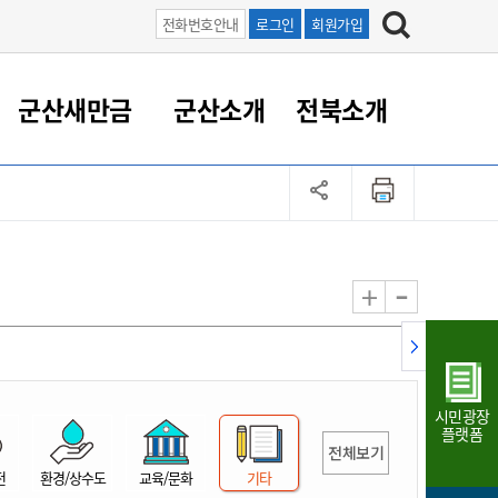
전화번호안내
로그인
회원가입
군산새만금
군산소개
전북소개
정 대응
족관계
부서/업무
RE100의 중심 새만금
도시/공원/주택
산업인프라
정책실명제
토지/건축
읍면동 안내
군산새만금 홍보 영상
조직운영6대지표
농업/축산업
도시재생
지방세
족관계
도시계획/지구단위계획
군산국가산업단지
정책실명제 안내
지방세
도시재생사업
민선8기 농업비전/발전방
공무원 정원
향
-
+
공원녹지
군산2국가산업단지
국민신청실명제안내
지방세환급금신청
도시재생(현장)지원센터
과장급이상 상위직 비율
농산물 유통
식
주택
새만금산업단지
정책실명제 중점관리 대상
지방세 상담챗봇
도시재생시설 현황
공무원 1인당 주민수
가축방역
자료실
자유무역지역
도시재생 공지/행사
현장공무원 비율
동물복지
지방산업단지
재정규모대비 인건비운영
시민광장
농공단지
실국본부수
플랫폼
전체보기
림 서비
산업단지 지도
내고장 알리미
전
환경/상수도
교육/문화
기타
구
항만/여객/공항/철도/컨벤