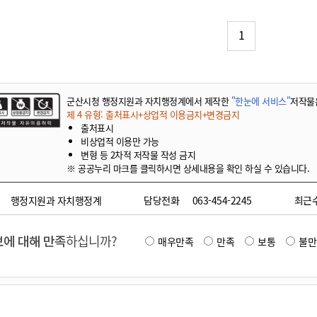
기부자 예우제
기부자 명예의 전당
1
기금사업
군산시 답례품
고향사랑기부제 소식
군산시청 행정지원과 자치행정계에서 제작한
"한눈에 서비스"
저작물
제 4 유형: 출처표시+상업적 이용금지+변경금지
출처표시
비상업적 이용만 가능
변형 등 2차적 저작물 작성 금지
※ 공공누리 마크를 클릭하시면 상세내용을 확인 하실 수 있습니다.
행정지원과 자치행정계
담당전화
063-454-2245
최근
에 대해 만족
하십니까?
매우만족
만족
보통
불만