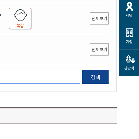
개
재정정보 공개
공공저작물
션
시민
통계정보
행정규제개혁
전체보기
소상공인 지원
복합
민방위/재난안전
시스템
행정규제개혁안내
고유가 피해지원금
민방위
규제신문고
군산사랑배달 배달의명수
기업
재난안전
전체보기
규제입증요청
카드수수료 지원
풍수해보험
사
규제정보포털
소상공인지원
재해예방
관광객
관련기관 안내
검색
군산시착한가격업소
시민대상보험
통계
영조물 배상보험
인 현황
군산시민 안전보험
군산시민 자전거보험
군산 상품
농업인안전보험 농가부담
 가이드북
금 지원사업