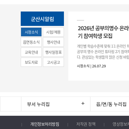
군산시알림
2026년 공부의명수 온라
시정소식
시험/채용
기 참여학생 모집
(municipal
읍면동소식
행사안내
개인별 학습수준에 맞춰 1:1 온라인
news)
공부의 명수 온라인 튜터링 2기 참
교육안내
행사일정표
다. 관심있는 학생들의 많은 신청 바랍
보도자료
고시공고
간 : 2026. 7. 29.(수) ~ 8. 7.(금) 2. 
시정소식 | 26.07.29
부서 누리집
읍/면/동 누리집
개인정보처리방침
저작권 정책
영상정보