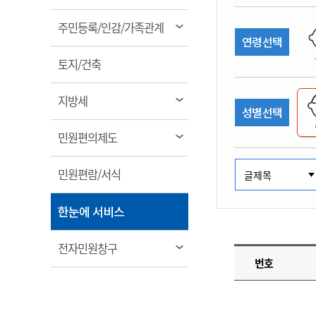
림
계약정보공개
전화번호안내
전화번호안내
전화번호안내
전화번호안내
전화번호안내
전화번호안내
전화번호안내
전화번호안내
군산시보
장사정보
열
주민등록/인감/가족관계
입찰/계약정보
연령선택
읍면동소식
주민복지 안내서
주요시책
림
수산업
찾아오시는길
찾아오시는길
찾아오시는길
찾아오시는길
찾아오시는길
찾아오시는길
찾아오시는길
찾아오시는길
용역과제
열
민원편의제도
토지/건축
웹진 열린군산
시정계획
어업현황
림
타기관소식
민원 1회방문 처리제
주요업무
수산물 안전정보
열
지방세
성별선택
어디서나 민원처리제
시정백서
림
군산수산물 소비촉진행사
상품권 구매 사용 및 관리
사전심사 청구제도
열
민원편의제도
군산 특화 수산물
림
민원인 후견인제
열
민원편람/서식
복합민원 상담예약제
림
폐업신고 원스톱서비스
열
한눈에 서비스
납세자 보호관제도
림
『안심상속』 원스톱 서비
열
전자민원창구
스
번호
림