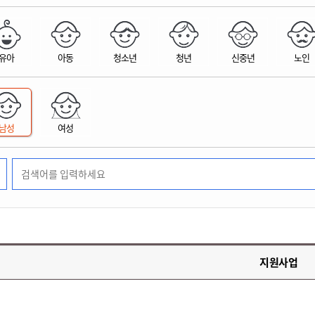
위원회 현황
공공데이터 개방
업무추진비공
군산시 무상교통
공부의 명수
정부24
위원회 명단공개
공공데이터 개방
예산/재정
법률정보
국민신문고
건설
부동산
에너지
유아
아동
청소년
청년
신중년
노인
환경
청소
위생
위원회 회의록 공개
공공데이터 수요조사
민원편람/서식
한눈에 서비스
전자가족관계등록
예산안내
조례규칙 입법예고
경제동향
도로/가로등
부동산 정보
태양광
환경선언문
청소정보
공중위생
재정공시
조례규칙 입법예고(구)
물가정보
자전거
주소/건축/지적/지리정보
가스/석유
인터넷등기소
환경기본정보
대형폐기물 배출신고
위생용품 제조업
결산보고서
법률정보 관련사이트
사회조사
조상땅찾기
국세청홈택스
남성
여성
화학물질 관리지도
공모사업
생활쓰레기 처리요령
식품위생
중기지방재정계획
사업체조
위택스
미세먼지 대응
음식물쓰레기 처리요령
문화 콘텐츠업
투자심사
통계연보
부동산통합민원
환경영향평가
폐기물 처리시설 현황
예산낭비신고
청년통계
체육
공공데이터포털
석면해체 건축물정보
보조금 부정수급 신고
주민등록
새올전자민원창구
체육시설 안내
환경오염업소 공개
공유재산
체류외국
군산시체육회
환경 관련사이트
재정용어사전
생활체육 공지
지원사업
군산시 고향사랑기부제
고향사랑기부제 소개
군산상품