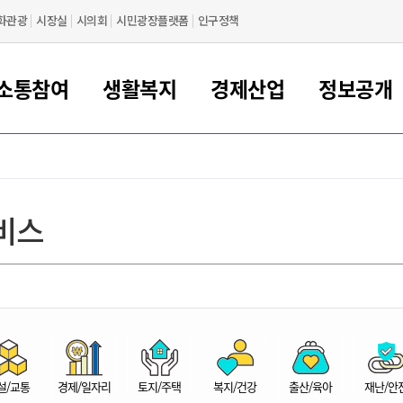
화관광
시장실
시의회
시민광장플랫폼
인구정책
소통참여
생활복지
경제산업
정보공개
새만금 해양거점도시 군산
정보공개 목록/청구
시민참여서비스
여권 민원
기업지원
교육
군산시 소개
군산시 관할권 주요논리
각종 신고/민원
사전정보공표
일자리/창업
차량 민원
상하수도
시청안내
새만금 관할구역 결
주민등록/인감/가
교통안내
기업목록
인사운영
SNS소식
여권발급안내
시민광장플랫폼
교육지원
투자기업 인센티브
정보공개 목록/청구
군산 현황
차량등록사업소 안내
하수도 계획
군산시 명장
사전정보공표
청사종합안내
주민등록/인감/가
시내버스
일반기업 목록
2022년도 통계
조직도
비스
여권 서식
시장에게 바란다
평생교육
기업지원정책
군산의 역사
차량 신규/이전 등록
상수도시설
구인구직
수시공표
전화번호안내
각종서식
택시
사회적경제기업
2023년도 통계
업무
나의민원
학자금대출이자지원
경제 공지/서식
수상현황
저당권 설정/말소 등록
수질검사
청년뜰(청년센터/창업센터)
부서별 팩스번호
시외버스/고속버스
공장 검색
2024년도 통계
부서소
나도한마디
우리아이 꿈탐험 지원사업
기업애로해소SOS
자연지리특성
등록원부 열람/발급
상수도/하수도 요금
시청 오시는 길
철도/항공
2025년도 통계
부서별 
군산시사회적경제지원센터
칭찬합시다
시민정보화교육
강소연구개발특구
행정구역/행정지도
자동차 등록 서식
요금조회납부시스템
여객선
설문조사
부모학교예약시스템
자매결연/국제협력 도시
자동차 과태료 조회 및 납부
공공하수처리시설
교통 관련사이트
일자리 지원사업
자원봉사참여
군산어린이시청
군산의 상징
자동차 정기(종합)검사 기
주정차단속 문자알
일자리지원센터
설/교통
경제/일자리
토지/주택
복지/건강
출산/육아
재난/안
간조회 및 검사예약
스
전자민원창
적극행정
디지털배움터