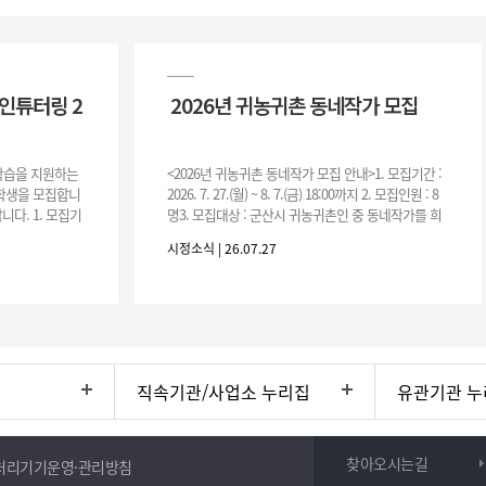
인튜터링 2
2026년 귀농귀촌 동네작가 모집
 학습을 지원하는
<2026년 귀농귀촌 동네작가 모집 안내>1. 모집기간 :
여학생을 모집합니
2026. 7. 27.(월) ~ 8. 7.(금) 18:00까지 2. 모집인원 : 8
니다. 1. 모집기
명3. 모집대상 : 군산시 귀농귀촌인 중 동네작가를 희
운영기간 :
망하는 자 * 기존에 군산시
시정소식 | 26.07.27
직속기관/사업소 누리집
유관기관 누
찾아오시는길
처리기기운영·관리방침